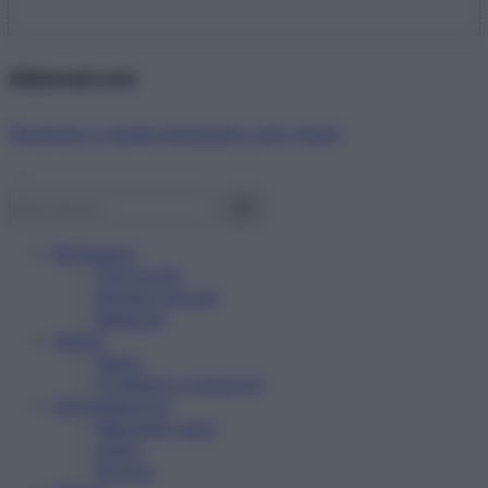
Abbonati ora!
Starbene ti regala benessere ogni mese!
Benessere
Psicologia
Rimedi naturali
Bellezza
Salute
News
Problemi e soluzioni
Alimentazione
Mangiare sano
Diete
Ricette