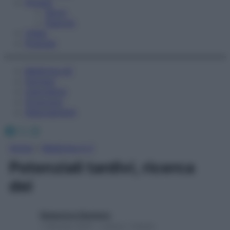
Fitness
Sport
Esercizi
Video
Podcast
Medicina AZ
Farmaci
Calcolatori
Oroscopo
Abbonamenti
Facebook
X
Instagram
Home
»
Medicina A-Z
Potenziali tardivi, ricerca
dei
Redazione Starbene
1 Gennaio 2025 – Lettura 1 minuto