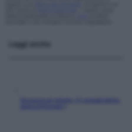
seguito a un
infarto del miocardio
, ed esposti a un
alto rischio di
morte improvvisa
. L’ esame, come
l’elettrocardiografia, è indolore,
privo
di effetti
secondari e non richiede il ricovero ospedaliero.
Leggi anche
Sicurezza al volante: i 5 consigli dell’ex
pilota di Formula 1