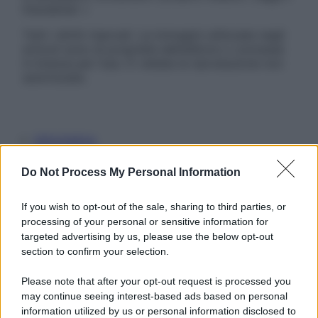
Disclaimer »
Tutti i diritti riservati. Le immagini utilizzate negli
articoli sono di proprietà dell’editore o concesse
in licenza per l’uso. È vietata la riproduzione non
autorizzata.
Informativa
Privacy Policy
Cookie Policy
Do Not Process My Personal Information
Note Legali
Preferenze Privacy
If you wish to opt-out of the sale, sharing to third parties, or
processing of your personal or sensitive information for
targeted advertising by us, please use the below opt-out
section to confirm your selection.
Please note that after your opt-out request is processed you
may continue seeing interest-based ads based on personal
information utilized by us or personal information disclosed to