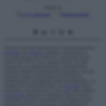
Seguici su
Google
Discover
Fonti preferite
Tecnica volta alla rilevazione di un’attività elettrica
anormale
nel
muscolo
cardiaco, soprattutto in
corrispondenza dei ventricoli. I potenziali tardivi
ventricolari (PTV) sono segnali elettrici ad alta
frequenza e di bassa ampiezza, generalmente
invisibili all’elettrocardiogramma standard, ma che
possono essere rilevati grazie a tecniche di
amplificazione del segnale elettrocardiografico. La
presenza di potenziali tardivi sul
tracciato
indica
l’esistenza, nei ventricoli, di una
zona
nella quale la
conduzione
elettrica è rallentata. Questa ricerca
individua i pazienti suscettibili di sviluppare gravi
disturbi del ritmo ventricolare, specialmente in