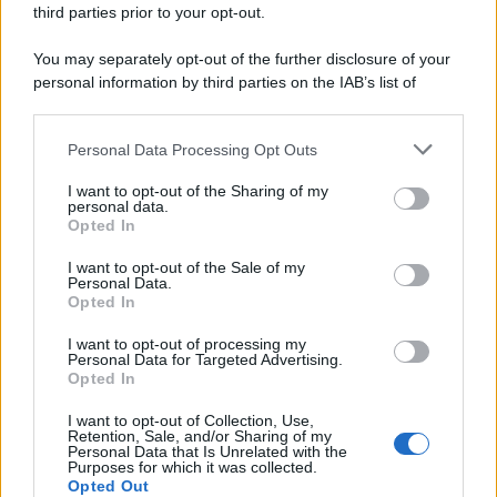
third parties prior to your opt-out.
You may separately opt-out of the further disclosure of your
personal information by third parties on the IAB’s list of
downstream participants.
Personal Data Processing Opt Outs
This information may also be disclosed by us to third parties
on the IAB’s List of Downstream Participants that may further
I want to opt-out of the Sharing of my
disclose it to other third parties.
personal data.
Opted In
Please note that this website/app uses one or more Google
services and may gather and store information including but
I want to opt-out of the Sale of my
Personal Data.
not limited to your visit or usage behaviour. You may click to
Opted In
grant or deny consent to Google and its third-party tags to
use your data for below specified purposes in below Google
I want to opt-out of processing my
consent section.
Personal Data for Targeted Advertising.
Opted In
I want to opt-out of Collection, Use,
Retention, Sale, and/or Sharing of my
Personal Data that Is Unrelated with the
Purposes for which it was collected.
Opted Out