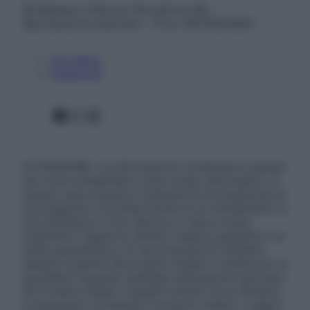
© Belpietro Edizioni Periodiche SRL –
Riproduzione riservata – P.Iva 13673600964
Chi siamo
Pubblicità
Facebook
X
Instagram
ATTENZIONE: Le informazioni contenute in questo
sito sono presentate a solo scopo informativo, in
nessun caso possono costituire la formulazione di
una diagnosi o la prescrizione di un trattamento, e
non intendono e non devono in alcun modo
sostituire il rapporto diretto medico-paziente o la
visita specialistica. Si raccomanda di chiedere
sempre il parere del proprio medico curante e/o di
specialisti riguardo qualsiasi indicazione riportata.
Se si hanno dubbi o quesiti sull’uso di un farmaco
è necessario contattare il proprio medico. Leggi il