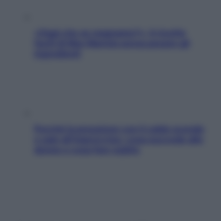
«Oggi che se magnamo?»: 4 ricette
facili di Max Mariola senza pesare gli
ingredienti
Perché la pressione con il caldo scende
e sale all’improvviso: cosa succede alle
donne e cosa fare subito