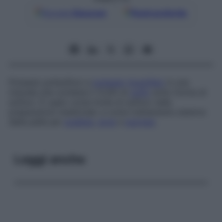
Google
Discover
Fonti preferite
Potassio polisolfuro e
potassio
tiosolfato
in una
miscela che contiene il 12,8% di
zolfo
sotto forma di
solfuro. È usato come fonte di solfuro nelle
preparazioni medicinali, e come trattamento esterno
della pelle per
scabbia
,
acne
e
psoriasi
.
Leggi anche