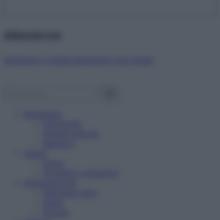
Abbonati ora!
Starbene ti regala benessere ogni mese!
Benessere
Psicologia
Rimedi naturali
Bellezza
Salute
News
Problemi e soluzioni
Alimentazione
Mangiare sano
Diete
Ricette