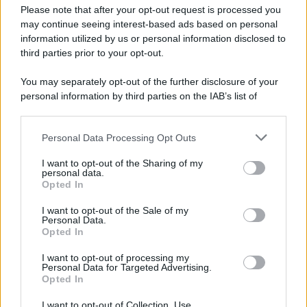
Preferenze Privacy
Please note that after your opt-out request is processed you
may continue seeing interest-based ads based on personal
information utilized by us or personal information disclosed to
third parties prior to your opt-out.
You may separately opt-out of the further disclosure of your
personal information by third parties on the IAB’s list of
downstream participants.
Personal Data Processing Opt Outs
This information may also be disclosed by us to third parties
on the IAB’s List of Downstream Participants that may further
I want to opt-out of the Sharing of my
disclose it to other third parties.
personal data.
Opted In
Please note that this website/app uses one or more Google
services and may gather and store information including but
I want to opt-out of the Sale of my
Personal Data.
not limited to your visit or usage behaviour. You may click to
Opted In
grant or deny consent to Google and its third-party tags to
use your data for below specified purposes in below Google
I want to opt-out of processing my
consent section.
Personal Data for Targeted Advertising.
Opted In
I want to opt-out of Collection, Use,