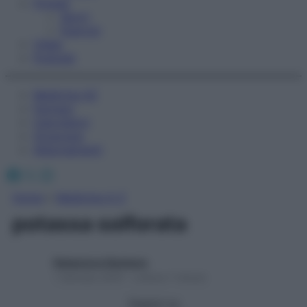
Fitness
Sport
Esercizi
Video
Podcast
Medicina AZ
Farmaci
Calcolatori
Oroscopo
Abbonamenti
Facebook
X
Instagram
Home
»
Medicina A-Z
potassa solforata
Redazione Starbene
1 Gennaio 2025 – Lettura 1 minuto
Seguici su