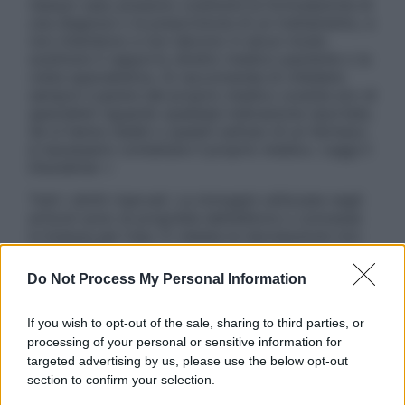
nessun caso possono costituire la formulazione di
una diagnosi o la prescrizione di un trattamento, e
non intendono e non devono in alcun modo
sostituire il rapporto diretto medico-paziente o la
visita specialistica. Si raccomanda di chiedere
sempre il parere del proprio medico curante e/o di
specialisti riguardo qualsiasi indicazione riportata.
Se si hanno dubbi o quesiti sull’uso di un farmaco
è necessario contattare il proprio medico. Leggi il
Disclaimer »
Tutti i diritti riservati. Le immagini utilizzate negli
articoli sono di proprietà dell’editore o concesse
in licenza per l’uso. È vietata la riproduzione non
autorizzata.
Do Not Process My Personal Information
If you wish to opt-out of the sale, sharing to third parties, or
Informativa
processing of your personal or sensitive information for
Privacy Policy
targeted advertising by us, please use the below opt-out
Cookie Policy
section to confirm your selection.
Note Legali