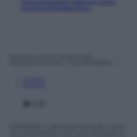
Aria condizionata: usala così, senza
rischiare raffreddore & Co.
© Belpietro Edizioni Periodiche SRL –
Riproduzione riservata – P.Iva 13673600964
Chi siamo
Pubblicità
Facebook
X
Instagram
ATTENZIONE: Le informazioni contenute in questo
sito sono presentate a solo scopo informativo, in