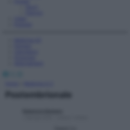
Fitness
Sport
Esercizi
Video
Podcast
Medicina AZ
Farmaci
Calcolatori
Oroscopo
Abbonamenti
Facebook
X
Instagram
Home
»
Medicina A-Z
Postembrionale
Redazione Starbene
1 Gennaio 2025 – Lettura 1 minuto
Seguici su