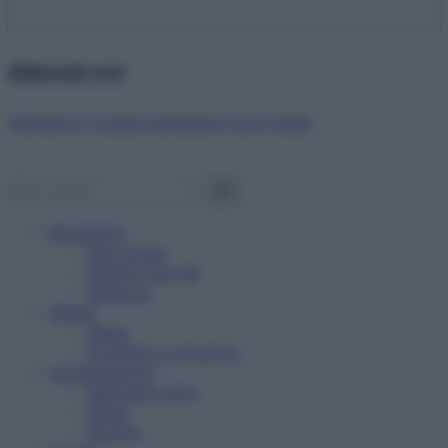
Abbonati ora!
Starbene ti regala benessere ogni mese!
Benessere
Psicologia
Rimedi naturali
Bellezza
Salute
News
Problemi e soluzioni
Alimentazione
Mangiare sano
Diete
Ricette