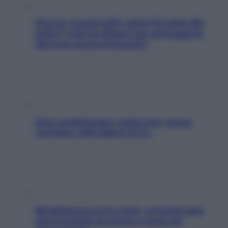
Doccia, lavarsi tutti i giorni fa male alla
pelle? I miti da sfatare per proteggerla
davvero senza stressarla
Aria condizionata: usala così, senza
rischiare raffreddore & Co.
Mindfulness tra le vette: a Cortina due
giorni lontani da stress e ansia da