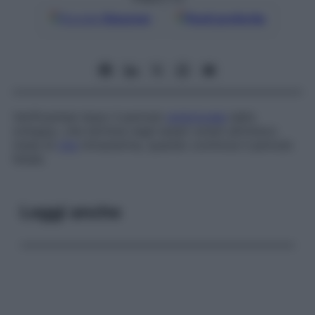
Google
Discover
Fonti preferite
Verificantesi dopo il periodo
embrionale
dello
sviluppo, che termina negli esseri umani all’ottavo
mese di
vita
intrauterina, quando comincia il periodo
fetale.
Leggi anche