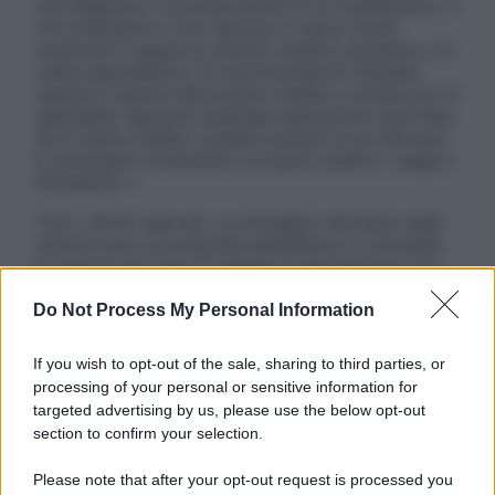
una diagnosi o la prescrizione di un trattamento, e
non intendono e non devono in alcun modo
sostituire il rapporto diretto medico-paziente o la
visita specialistica. Si raccomanda di chiedere
sempre il parere del proprio medico curante e/o di
specialisti riguardo qualsiasi indicazione riportata.
Se si hanno dubbi o quesiti sull’uso di un farmaco
è necessario contattare il proprio medico. Leggi il
Disclaimer »
Tutti i diritti riservati. Le immagini utilizzate negli
articoli sono di proprietà dell’editore o concesse
in licenza per l’uso. È vietata la riproduzione non
autorizzata.
Do Not Process My Personal Information
If you wish to opt-out of the sale, sharing to third parties, or
Informativa
processing of your personal or sensitive information for
Privacy Policy
targeted advertising by us, please use the below opt-out
Cookie Policy
section to confirm your selection.
Note Legali
Preferenze Privacy
Please note that after your opt-out request is processed you