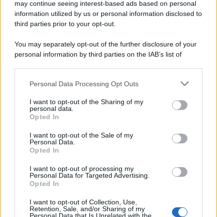
may continue seeing interest-based ads based on personal
information utilized by us or personal information disclosed to
third parties prior to your opt-out.
You may separately opt-out of the further disclosure of your
personal information by third parties on the IAB’s list of
downstream participants.
Personal Data Processing Opt Outs
This information may also be disclosed by us to third parties
on the IAB’s List of Downstream Participants that may further
I want to opt-out of the Sharing of my
disclose it to other third parties.
personal data.
Opted In
Please note that this website/app uses one or more Google
services and may gather and store information including but
I want to opt-out of the Sale of my
Personal Data.
not limited to your visit or usage behaviour. You may click to
Opted In
grant or deny consent to Google and its third-party tags to
use your data for below specified purposes in below Google
I want to opt-out of processing my
consent section.
Personal Data for Targeted Advertising.
Opted In
I want to opt-out of Collection, Use,
Retention, Sale, and/or Sharing of my
Personal Data that Is Unrelated with the