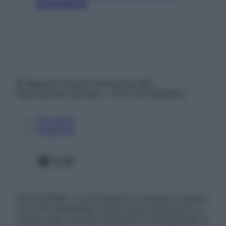
smartphone
© Belpietro Edizioni Periodiche SRL –
Riproduzione riservata – P.Iva 13673600964
Chi siamo
Pubblicità
Facebook
X
Instagram
ATTENZIONE: Le informazioni contenute in questo
sito sono presentate a solo scopo informativo, in
nessun caso possono costituire la formulazione di