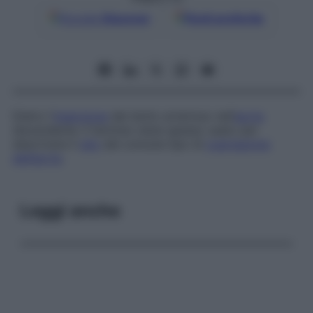
Google
Discover
Fonti preferite
Dietro l’
inserzione
del dotto arterioso nell’
aorta
discendente: il termine viene spesso usato per
descrivere il
sito
del comune tipo di
coartazione
dell’aorta
.
Leggi anche