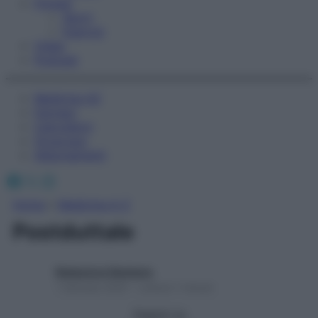
Fitness
Sport
Esercizi
Video
Podcast
Medicina AZ
Farmaci
Calcolatori
Oroscopo
Abbonamenti
Facebook
X
Instagram
Home
»
Medicina A-Z
Postduttale
Redazione Starbene
1 Gennaio 2025 – Lettura 1 minuto
Seguici su