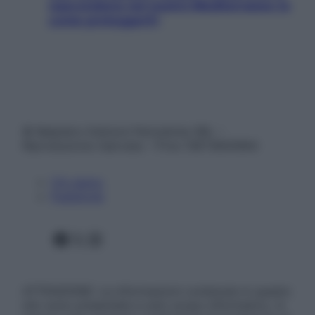
nascondono nel nostro Mediterraneo (e
come proteggerli)
© Belpietro Edizioni Periodiche SRL –
Riproduzione riservata – P.Iva 13673600964
Chi siamo
Pubblicità
Facebook
X
Instagram
ATTENZIONE: Le informazioni contenute in questo
sito sono presentate a solo scopo informativo, in