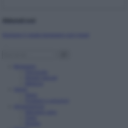
Abbonati ora!
Starbene ti regala benessere ogni mese!
Benessere
Psicologia
Rimedi naturali
Bellezza
Salute
News
Problemi e soluzioni
Alimentazione
Mangiare sano
Diete
Ricette