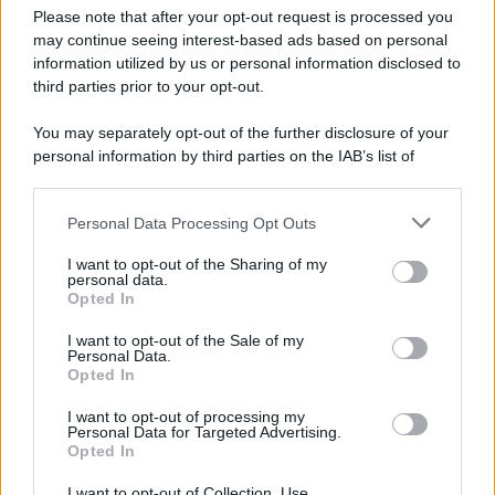
Preferenze Privacy
Please note that after your opt-out request is processed you
may continue seeing interest-based ads based on personal
information utilized by us or personal information disclosed to
third parties prior to your opt-out.
You may separately opt-out of the further disclosure of your
personal information by third parties on the IAB’s list of
downstream participants.
Personal Data Processing Opt Outs
This information may also be disclosed by us to third parties
on the IAB’s List of Downstream Participants that may further
I want to opt-out of the Sharing of my
disclose it to other third parties.
personal data.
Opted In
Please note that this website/app uses one or more Google
services and may gather and store information including but
I want to opt-out of the Sale of my
Personal Data.
not limited to your visit or usage behaviour. You may click to
Opted In
grant or deny consent to Google and its third-party tags to
use your data for below specified purposes in below Google
I want to opt-out of processing my
consent section.
Personal Data for Targeted Advertising.
Opted In
I want to opt-out of Collection, Use,