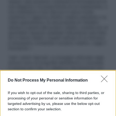
nessun caso possono costituire la formulazione di
una diagnosi o la prescrizione di un trattamento, e
non intendono e non devono in alcun modo
sostituire il rapporto diretto medico-paziente o la
visita specialistica. Si raccomanda di chiedere
sempre il parere del proprio medico curante e/o di
specialisti riguardo qualsiasi indicazione riportata.
Se si hanno dubbi o quesiti sull’uso di un farmaco
è necessario contattare il proprio medico. Leggi il
Disclaimer »
Tutti i diritti riservati. Le immagini utilizzate negli
articoli sono di proprietà dell’editore o concesse
in licenza per l’uso. È vietata la riproduzione non
autorizzata.
Do Not Process My Personal Information
If you wish to opt-out of the sale, sharing to third parties, or
Informativa
processing of your personal or sensitive information for
Privacy Policy
targeted advertising by us, please use the below opt-out
Cookie Policy
section to confirm your selection.
Note Legali