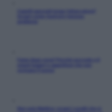
Capelli spezzati lungo l’attaccatura?
Scopri come risolvere l’annoso
problema
Fame dopo cena? Perché succede e 6
snack leggeri e appetitosi che non
rovinano il sonno
Non solo Maldive: scopri i coralli che si