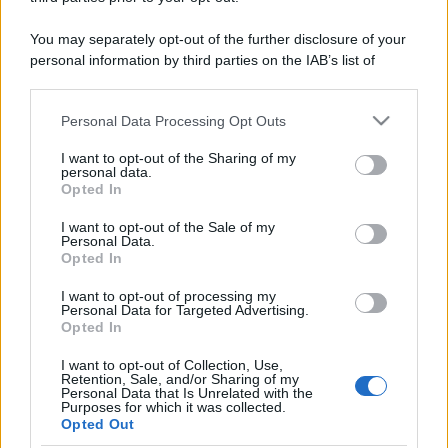
You may separately opt-out of the further disclosure of your
personal information by third parties on the IAB’s list of
downstream participants.
Personal Data Processing Opt Outs
This information may also be disclosed by us to third parties
on the IAB’s List of Downstream Participants that may further
I want to opt-out of the Sharing of my
disclose it to other third parties.
personal data.
Opted In
Please note that this website/app uses one or more Google
services and may gather and store information including but
I want to opt-out of the Sale of my
Personal Data.
not limited to your visit or usage behaviour. You may click to
Opted In
grant or deny consent to Google and its third-party tags to
use your data for below specified purposes in below Google
I want to opt-out of processing my
consent section.
Personal Data for Targeted Advertising.
Opted In
I want to opt-out of Collection, Use,
Retention, Sale, and/or Sharing of my
Personal Data that Is Unrelated with the
Purposes for which it was collected.
Opted Out