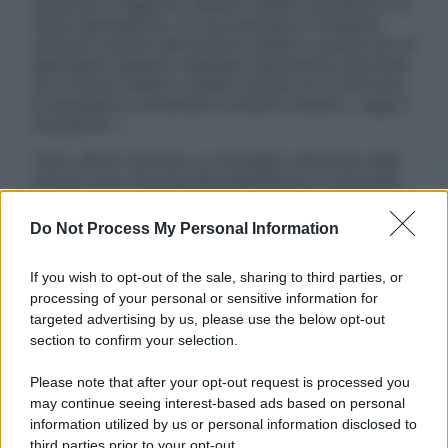
sostituire il rapporto diretto medico-paziente o la
visita specialistica. Si raccomanda di chiedere
sempre il parere del proprio medico curante e/o di
specialisti riguardo qualsiasi indicazione riportata.
Se si hanno dubbi o quesiti sull’uso di un farmaco
è necessario contattare il proprio medico. Leggi il
Disclaimer »
Tutti i diritti riservati. Le immagini utilizzate negli
articoli sono di proprietà dell’editore o concesse
in licenza per l’uso. È vietata la riproduzione non
autorizzata.
Do Not Process My Personal Information
If you wish to opt-out of the sale, sharing to third parties, or
processing of your personal or sensitive information for
Informativa
targeted advertising by us, please use the below opt-out
Privacy Policy
section to confirm your selection.
Cookie Policy
Note Legali
Please note that after your opt-out request is processed you
Preferenze Privacy
may continue seeing interest-based ads based on personal
information utilized by us or personal information disclosed to
third parties prior to your opt-out.