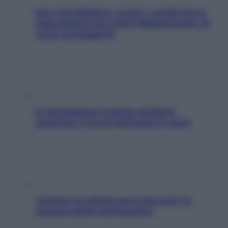
Non solo Maldive: scopri i coralli che si
nascondono nel nostro Mediterraneo (e
come proteggerli)
In menopausa il rischio d’infarto
aumenta: è ora di rinforzare il cuore
Contare le calorie serve ancora? La
risposta della nutrizionista