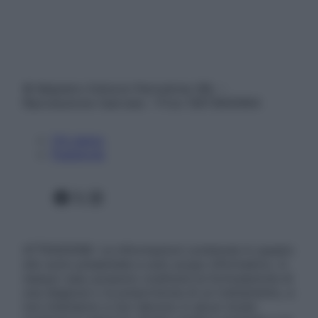
© Belpietro Edizioni Periodiche SRL –
Riproduzione riservata – P.Iva 13673600964
Chi siamo
Pubblicità
Facebook
X
Instagram
ATTENZIONE: Le informazioni contenute in questo
sito sono presentate a solo scopo informativo, in
nessun caso possono costituire la formulazione di
una diagnosi o la prescrizione di un trattamento, e
non intendono e non devono in alcun modo