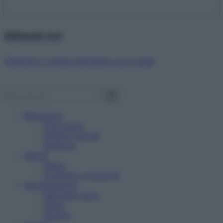
Abbonati ora!
Starbene ti regala benessere ogni mese!
Benessere
Psicologia
Rimedi naturali
Bellezza
Salute
News
Problemi e soluzioni
Alimentazione
Mangiare sano
Diete
Ricette