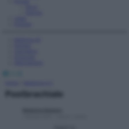
Fitness
Sport
Esercizi
Video
Podcast
Medicina AZ
Farmaci
Calcolatori
Oroscopo
Abbonamenti
Facebook
X
Instagram
Home
»
Medicina A-Z
Postbrachiale
Redazione Starbene
1 Gennaio 2025 – Lettura 1 minuto
Seguici su