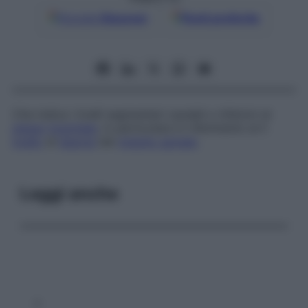
Google
Discover
Fonti preferite
Che indica i livelli segmentari caudali o inferiori al
plesso
brachiale
, in particolare in riferimento al il
livello
di
lesione
del
midollo spinale
.
Leggi anche