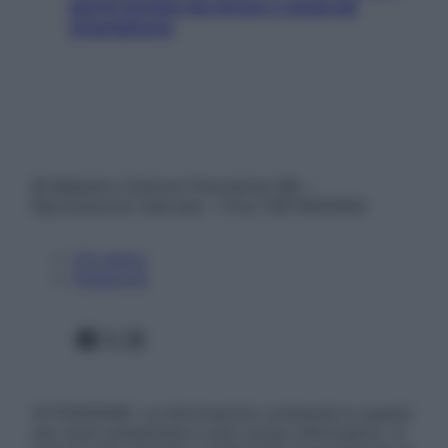
giorni lontani da stress e ansia da
smartphone
© Belpietro Edizioni Periodiche SRL –
Riproduzione riservata – P.Iva 13673600964
Chi siamo
Pubblicità
Facebook
X
Instagram
ATTENZIONE: Le informazioni contenute in questo
sito sono presentate a solo scopo informativo, in