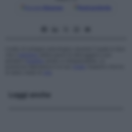
Google
Discover
Fonti preferite
Livello di sviluppo psicologico durante il quale si dice
che il
bambino
abbia paura di distruggere e poi
perdere l’
oggetto
amato e indispensabile. La
posizione depressiva è al suo
livello
massimo intorno
al sesto mese di
vita
.
Leggi anche