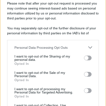
Preferenze Privacy
Please note that after your opt-out request is processed you
may continue seeing interest-based ads based on personal
information utilized by us or personal information disclosed to
third parties prior to your opt-out.
You may separately opt-out of the further disclosure of your
personal information by third parties on the IAB’s list of
downstream participants.
Personal Data Processing Opt Outs
This information may also be disclosed by us to third parties
on the IAB’s List of Downstream Participants that may further
I want to opt-out of the Sharing of my
disclose it to other third parties.
personal data.
Opted In
Please note that this website/app uses one or more Google
services and may gather and store information including but
I want to opt-out of the Sale of my
Personal Data.
not limited to your visit or usage behaviour. You may click to
Opted In
grant or deny consent to Google and its third-party tags to
use your data for below specified purposes in below Google
I want to opt-out of processing my
consent section.
Personal Data for Targeted Advertising.
Opted In
I want to opt-out of Collection, Use,