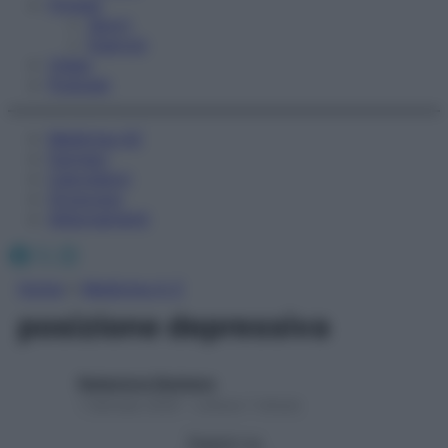
Fitness
Sport
Esercizi
Video
Podcast
Medicina AZ
Farmaci
Calcolatori
Oroscopo
Abbonamenti
Facebook
X
Instagram
Home
»
Medicina A-Z
posizione depressiva
Redazione Starbene
1 Gennaio 2025 – Lettura 1 minuto
Seguici su