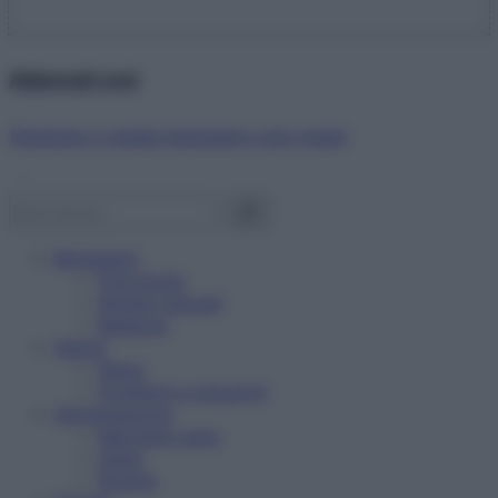
Abbonati ora!
Starbene ti regala benessere ogni mese!
Benessere
Psicologia
Rimedi naturali
Bellezza
Salute
News
Problemi e soluzioni
Alimentazione
Mangiare sano
Diete
Ricette