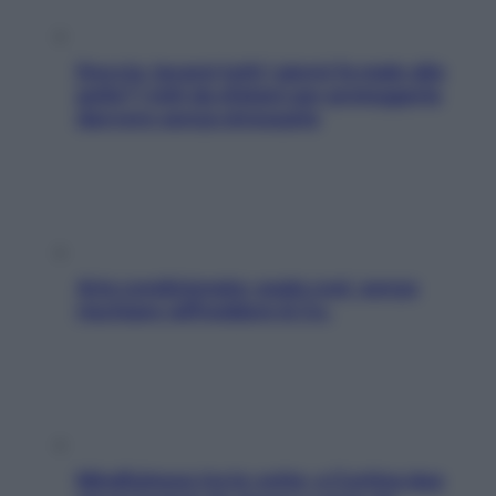
Doccia, lavarsi tutti i giorni fa male alla
pelle? I miti da sfatare per proteggerla
davvero senza stressarla
Aria condizionata: usala così, senza
rischiare raffreddore & Co.
Mindfulness tra le vette: a Cortina due