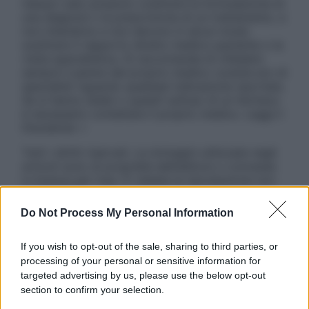
nessun caso possono costituire la formulazione di
una diagnosi o la prescrizione di un trattamento, e
non intendono e non devono in alcun modo
sostituire il rapporto diretto medico-paziente o la
visita specialistica. Si raccomanda di chiedere
sempre il parere del proprio medico curante e/o di
specialisti riguardo qualsiasi indicazione riportata.
Se si hanno dubbi o quesiti sull’uso di un farmaco
è necessario contattare il proprio medico. Leggi il
Disclaimer »
Tutti i diritti riservati. Le immagini utilizzate negli
articoli sono di proprietà dell’editore o concesse
in licenza per l’uso. È vietata la riproduzione non
autorizzata.
Do Not Process My Personal Information
If you wish to opt-out of the sale, sharing to third parties, or
Informativa
processing of your personal or sensitive information for
Privacy Policy
targeted advertising by us, please use the below opt-out
Cookie Policy
section to confirm your selection.
Note Legali