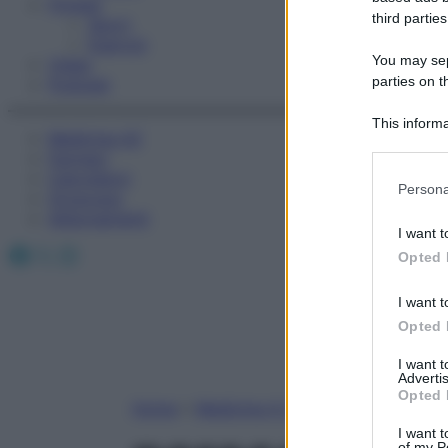
Fitness
third parties
Sport
Esercizi
You may sepa
Video
parties on t
Podcast
This informa
Medicina AZ
Participants
Farmaci
Calcolatori
Please note
Persona
Oroscopo
information 
Abbonamenti
deny consent
I want t
in below Go
Facebook
X
Instagram
Opted 
I want t
Opted 
I want 
Advertis
Opted 
Home
»
Medicina A-Z
I want t
of my P