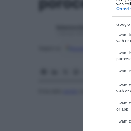
porocele
was col
Opted 
Google 
Redazione Starbene
1 Gennaio 2025 – Lettura 1 minuto
I want t
web or d
Google
Discover
Fon
Seguici su
I want t
purpose
I want 
I want t
Ernia dello
scroto
con conseguente
indur
web or d
I want t
or app.
I want t