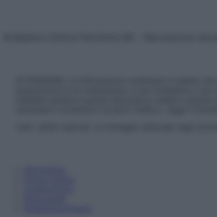
© Belpietro Edizioni Periodiche SRL – Riproduzione riser
ATTENZIONE: Le informazioni contenute in questo sito 
prescrizione di un trattamento, e non intendono e non 
chiedere sempre il parere del proprio medico curante e/o
necessario contattare il proprio medico. Leggi il Discl
Tutti i diritti riservati. Le immagini utilizzate negli ar
Informativa
Privacy Policy
Cookie Policy
Note Legali
Preferenze Privacy