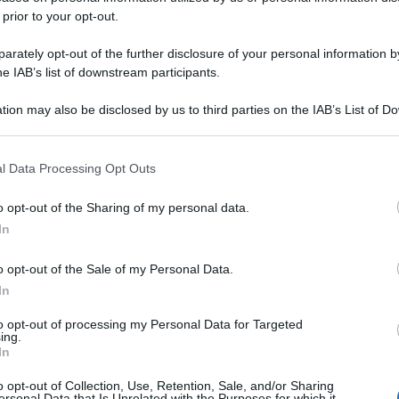
 prior to your opt-out.
rately opt-out of the further disclosure of your personal information by
he IAB’s list of downstream participants.
tion may also be disclosed by us to third parties on the IAB’s List of 
 that may further disclose it to other third parties.
 that this website/app uses one or more Google services and may gath
l Data Processing Opt Outs
including but not limited to your visit or usage behaviour. You may click 
 to Google and its third-party tags to use your data for below specifi
o opt-out of the Sharing of my personal data.
ogle consent section.
In
o opt-out of the Sale of my Personal Data.
In
to opt-out of processing my Personal Data for Targeted
ing.
In
o opt-out of Collection, Use, Retention, Sale, and/or Sharing
ersonal Data that Is Unrelated with the Purposes for which it