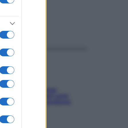
ggi anche
Capelli spezzati lungo
l’attaccatura? Scopri come
risolvere l’annoso problema