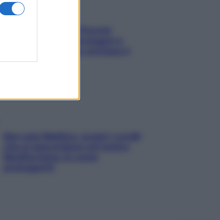
Fame dopo cena? Perché
succede e 6 snack leggeri e
appetitosi che non rovinano il
sonno
Non solo Maldive: scopri i coralli
che si nascondono nel nostro
Mediterraneo (e come
proteggerli)