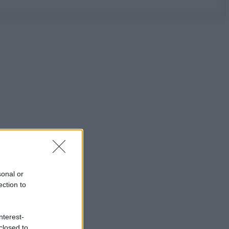
sonal or
ection to
nterest-
closed to