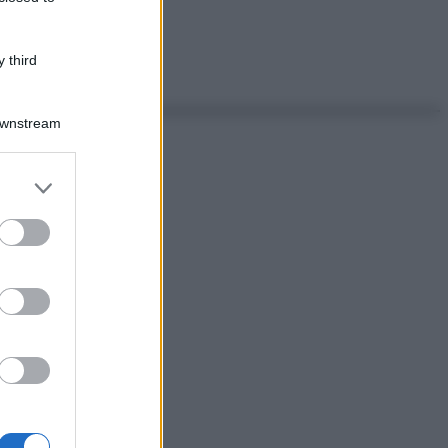
 third
Downstream
er and store
to grant or
ed purposes