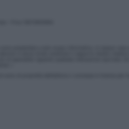
vata – P.Iva 13673600964
sono presentate a solo scopo informativo, in nessun caso p
devono in alcun modo sostituire il rapporto diretto medico-p
 di specialisti riguardo qualsiasi indicazione riportata. Se
aimer »
ticoli sono di proprietà dell’editore o concesse in licenza per 