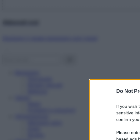
Abbonati ora!
Starbene ti regala benessere ogni mese!
Benessere
Psicologia
Rimedi naturali
Bellezza
Do Not Pr
Salute
News
If you wish 
Problemi e soluzioni
sensitive in
Alimentazione
confirm your
Mangiare sano
Diete
Please note
Ricette
based ads b