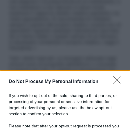
una diagnosi o la prescrizione di un trattamento, e
non intendono e non devono in alcun modo
sostituire il rapporto diretto medico-paziente o la
visita specialistica. Si raccomanda di chiedere
sempre il parere del proprio medico curante e/o di
specialisti riguardo qualsiasi indicazione riportata.
Se si hanno dubbi o quesiti sull’uso di un farmaco
è necessario contattare il proprio medico. Leggi il
Disclaimer »
Tutti i diritti riservati. Le immagini utilizzate negli
articoli sono di proprietà dell’editore o concesse
in licenza per l’uso. È vietata la riproduzione non
autorizzata.
Do Not Process My Personal Information
If you wish to opt-out of the sale, sharing to third parties, or
Informativa
processing of your personal or sensitive information for
Privacy Policy
targeted advertising by us, please use the below opt-out
Cookie Policy
section to confirm your selection.
Note Legali
Preferenze Privacy
Please note that after your opt-out request is processed you