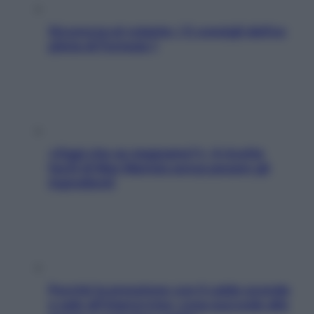
Sicurezza al volante: i 5 consigli dell’ex
pilota di Formula 1
«Oggi che se magnamo?»: 4 ricette
facili di Max Mariola senza pesare gli
ingredienti
Perché la pressione con il caldo scende
e sale all’improvviso: cosa succede alle