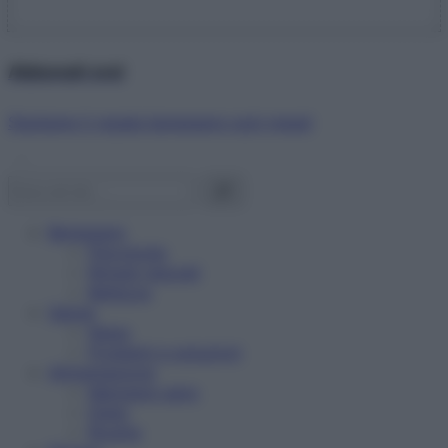
Abbonati ora!
Starbene ti regala benessere ogni mese!
Benessere
Psicologia
Rimedi naturali
Bellezza
Salute
News
Problemi e soluzioni
Alimentazione
Mangiare sano
Diete
Ricette