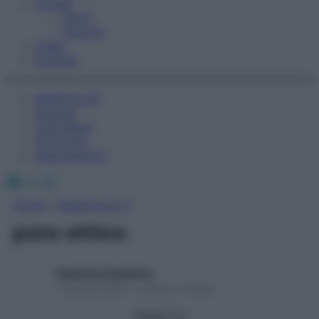
Fitness
Sport
Esercizi
Video
Podcast
Medicina AZ
Farmaci
Calcolatori
Oroscopo
Abbonamenti
Facebook
X
Instagram
Home
»
Medicina A-Z
poro ottico
Redazione Starbene
1 Gennaio 2025 – Lettura 1 minuto
Seguici su