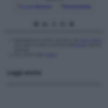
Google
Discover
Fonti preferite
Depressione al centro del disco del
nervo ottico
che indica il punto di entrata dell’
arteria
retinica
centrale.
Foro ottico della
sclera
.
Leggi anche