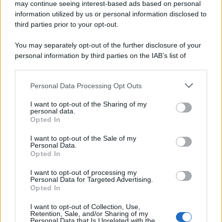
may continue seeing interest-based ads based on personal
information utilized by us or personal information disclosed to
third parties prior to your opt-out.
You may separately opt-out of the further disclosure of your
personal information by third parties on the IAB’s list of
downstream participants.
Personal Data Processing Opt Outs
This information may also be disclosed by us to third parties
on the IAB’s List of Downstream Participants that may further
I want to opt-out of the Sharing of my
disclose it to other third parties.
personal data.
Opted In
Please note that this website/app uses one or more Google
services and may gather and store information including but
I want to opt-out of the Sale of my
Personal Data.
not limited to your visit or usage behaviour. You may click to
Opted In
grant or deny consent to Google and its third-party tags to
use your data for below specified purposes in below Google
I want to opt-out of processing my
consent section.
Personal Data for Targeted Advertising.
Opted In
I want to opt-out of Collection, Use,
Retention, Sale, and/or Sharing of my
Personal Data that Is Unrelated with the