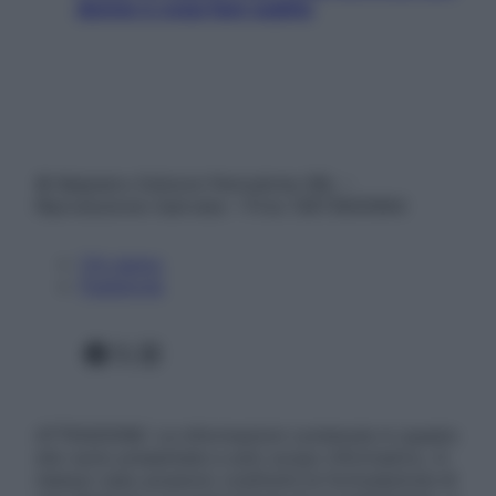
donne e cosa fare subito
© Belpietro Edizioni Periodiche SRL –
Riproduzione riservata – P.Iva 13673600964
Chi siamo
Pubblicità
Facebook
X
Instagram
ATTENZIONE: Le informazioni contenute in questo
sito sono presentate a solo scopo informativo, in
nessun caso possono costituire la formulazione di