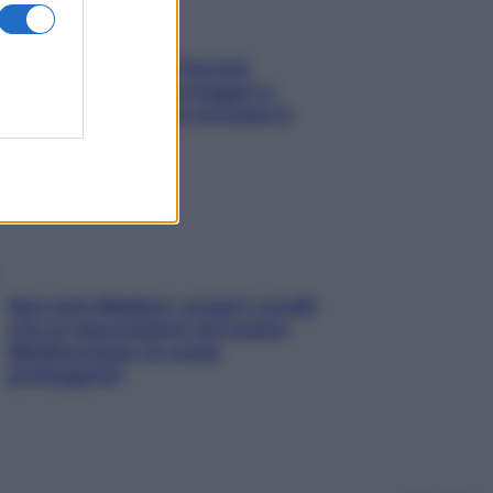
Fame dopo cena? Perché
succede e 6 snack leggeri e
appetitosi che non rovinano il
sonno
Non solo Maldive: scopri i coralli
che si nascondono nel nostro
Mediterraneo (e come
proteggerli)