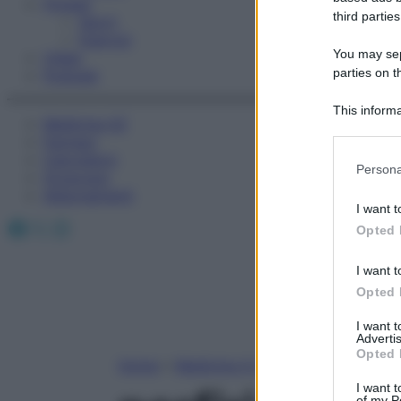
Fitness
third parties
Sport
Esercizi
You may sepa
Video
parties on t
Podcast
This informa
Medicina AZ
Participants
Farmaci
Calcolatori
Please note
Persona
Oroscopo
information 
Abbonamenti
deny consent
I want t
in below Go
Facebook
X
Instagram
Opted 
I want t
Opted 
I want 
Advertis
Opted 
Home
»
Medicina A-Z
I want t
of my P