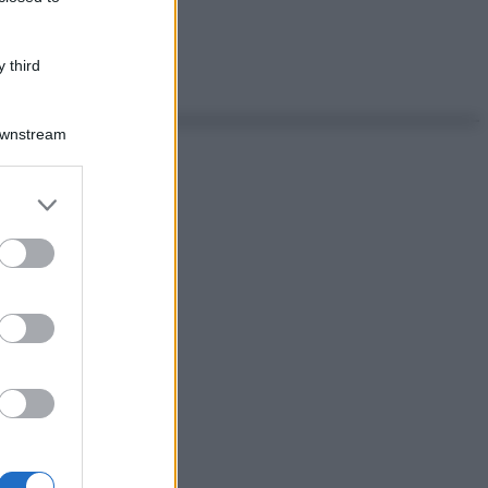
 third
Downstream
er and store
to grant or
ed purposes