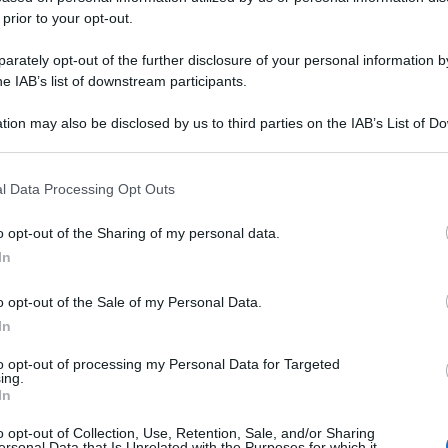
 prior to your opt-out.
rately opt-out of the further disclosure of your personal information by
he IAB’s list of downstream participants.
tion may also be disclosed by us to third parties on the IAB’s List of 
 that may further disclose it to other third parties.
 that this website/app uses one or more Google services and may gath
l Data Processing Opt Outs
including but not limited to your visit or usage behaviour. You may click 
 to Google and its third-party tags to use your data for below specifi
o opt-out of the Sharing of my personal data.
ogle consent section.
In
o opt-out of the Sale of my Personal Data.
In
to opt-out of processing my Personal Data for Targeted
ing.
In
o opt-out of Collection, Use, Retention, Sale, and/or Sharing
ersonal Data that Is Unrelated with the Purposes for which it