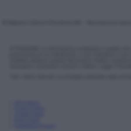
© Belpietro Edizioni Periodiche SRL – Riproduzione riser
ATTENZIONE: Le informazioni contenute in questo sito 
prescrizione di un trattamento, e non intendono e non 
chiedere sempre il parere del proprio medico curante e/o
necessario contattare il proprio medico. Leggi il Discl
Tutti i diritti riservati. Le immagini utilizzate negli ar
Informativa
Privacy Policy
Cookie Policy
Note Legali
Preferenze Privacy