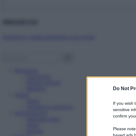
Abbonati ora!
Starbene ti regala benessere ogni mese!
Benessere
Psicologia
Rimedi naturali
Bellezza
Do Not Pr
Salute
News
If you wish 
Problemi e soluzioni
sensitive in
Alimentazione
confirm your
Mangiare sano
Diete
Please note
Ricette
based ads b