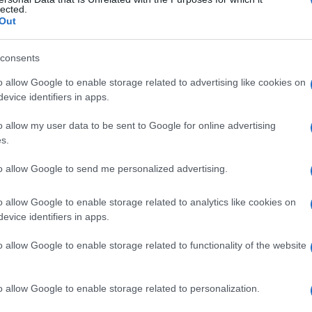
egata
lected.
Out
consents
Le
o allow Google to enable storage related to advertising like cookies on
evice identifiers in apps.
ti preferite
o allow my user data to be sent to Google for online advertising
s.
to allow Google to send me personalized advertising.
o allow Google to enable storage related to analytics like cookies on
mica
dominante
, caratterizzato da
neuropatia
,
evice identifiers in apps.
e
, fotosensibilità con
formazione
di vescicole e
e
urinaria di uroporfirina e aumentata
escrezione
o allow Google to enable storage related to functionality of the website
 Il difetto metabolico è sconosciuto. Viene detta
a
.
o allow Google to enable storage related to personalization.