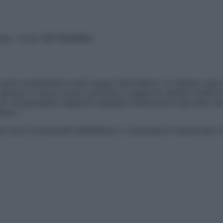
vata – P.Iva 13673600964
sono presentate a solo scopo informativo, in nessun caso p
devono in alcun modo sostituire il rapporto diretto medico-p
 di specialisti riguardo qualsiasi indicazione riportata. Se
aimer »
ticoli sono di proprietà dell’editore o concesse in licenza per 