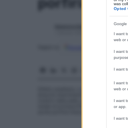
porfiria vari
was col
Opted 
Google 
Redazione Starbene
1 Gennaio 2025 – Lettura 1 minuto
I want t
web or d
Google
Discover
Fon
Seguici su
I want t
purpose
I want 
I want t
Difetto ereditario, a
trasmissione
autoso
web or d
attacchi intermittenti di
dolore addominal
cicatrici della pelle, aumentata
escrezion
I want t
renale di protoporfirina e coproporfirina.
or app.
anche
porfiria mista
e
porfiria sudafrican
I want t