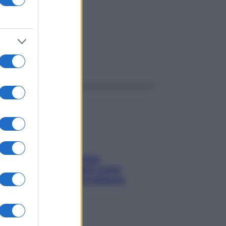
ggi anche
Capelli spezzati lungo
l’attaccatura? Scopri come
risolvere l’annoso problema