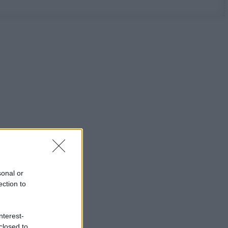
sonal or
ection to
nterest-
closed to