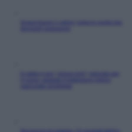
Grassi buoni e cattivi: tutta la verità che
dovresti conoscere
Il caldo è uno “stress test” naturale per
il cuore: quando il malessere estivo
nasconde un’aritmia
Sicurezza al volante: i 5 consigli dell’ex