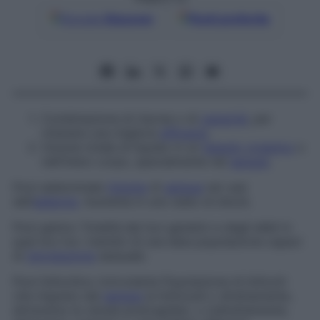
Google
Discover
Fonti preferite
Combinazione di risorse o di
capacità
, per
ottenere una migliore
efficacia
.
Volume totale di liquido in un
tessuto
organico
o
nell’intero corpo, specialmente nel
sangue
.
Pool addominale
Volume
di
sangue
nei vasi
dell’
addome
. Aumenta in uno stato di shock.
Pool genico
Totalità dei loci genetici e degli alleli in
quei loci tra i membri di una data popolazione capaci
di
riproduzione
sessuale.
Pool linfocitico
ricircolante Popolazione di linfociti
che migrano dal
sangue
ai linfonodi o direttamente,
attraverso le venule postcapillari, o indirettamente,