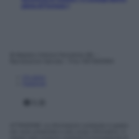
pilota di Formula 1
© Belpietro Edizioni Periodiche SRL –
Riproduzione riservata – P.Iva 13673600964
Chi siamo
Pubblicità
Facebook
X
Instagram
ATTENZIONE: Le informazioni contenute in questo
sito sono presentate a solo scopo informativo, in
nessun caso possono costituire la formulazione di