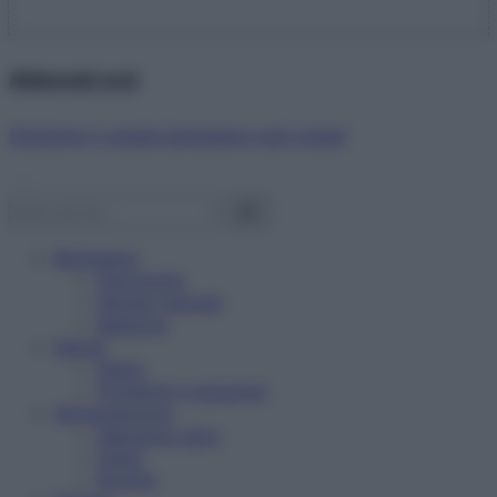
Abbonati ora!
Starbene ti regala benessere ogni mese!
Benessere
Psicologia
Rimedi naturali
Bellezza
Salute
News
Problemi e soluzioni
Alimentazione
Mangiare sano
Diete
Ricette