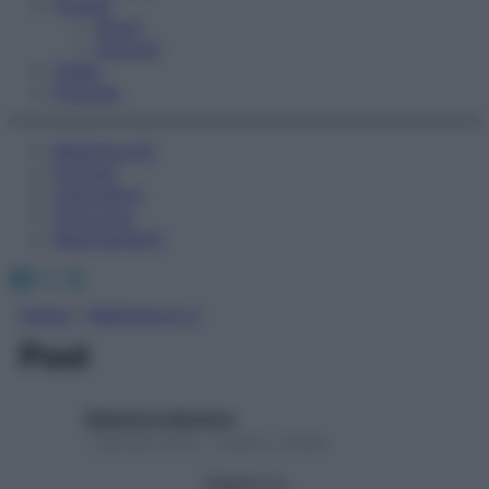
Fitness
Sport
Esercizi
Video
Podcast
Medicina AZ
Farmaci
Calcolatori
Oroscopo
Abbonamenti
Facebook
X
Instagram
Home
»
Medicina A-Z
Pool
Redazione Starbene
1 Gennaio 2025 – Lettura 1 minuto
Seguici su