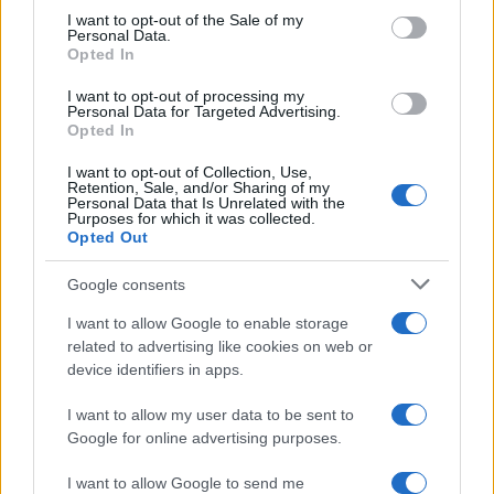
services and may gather and store information including but
I want to opt-out of the Sale of my
Personal Data.
not limited to your visit or usage behaviour. You may click to
Opted In
grant or deny consent to Google and its third-party tags to
use your data for below specified purposes in below Google
I want to opt-out of processing my
consent section.
Personal Data for Targeted Advertising.
Opted In
I want to opt-out of Collection, Use,
Retention, Sale, and/or Sharing of my
Personal Data that Is Unrelated with the
Purposes for which it was collected.
Opted Out
Google consents
I want to allow Google to enable storage
related to advertising like cookies on web or
device identifiers in apps.
I want to allow my user data to be sent to
Google for online advertising purposes.
I want to allow Google to send me