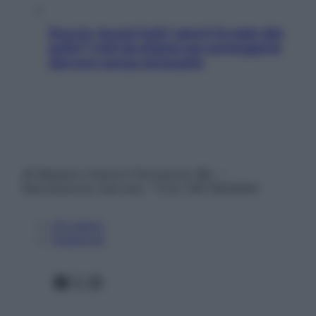
Doccia, lavarsi tutti i giorni fa male alla
pelle? I miti da sfatare per proteggerla
davvero senza stressarla
© Belpietro Edizioni Periodiche SRL –
Riproduzione riservata – P.Iva 13673600964
Chi siamo
Pubblicità
Facebook
X
Instagram