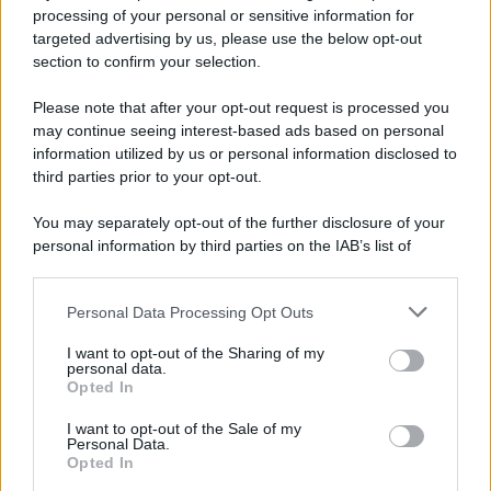
Privacy Policy
processing of your personal or sensitive information for
Cookie Policy
targeted advertising by us, please use the below opt-out
Note Legali
section to confirm your selection.
Preferenze Privacy
Please note that after your opt-out request is processed you
may continue seeing interest-based ads based on personal
information utilized by us or personal information disclosed to
third parties prior to your opt-out.
You may separately opt-out of the further disclosure of your
personal information by third parties on the IAB’s list of
downstream participants.
Personal Data Processing Opt Outs
This information may also be disclosed by us to third parties
on the IAB’s List of Downstream Participants that may further
I want to opt-out of the Sharing of my
disclose it to other third parties.
personal data.
Opted In
Please note that this website/app uses one or more Google
services and may gather and store information including but
I want to opt-out of the Sale of my
Personal Data.
not limited to your visit or usage behaviour. You may click to
Opted In
grant or deny consent to Google and its third-party tags to