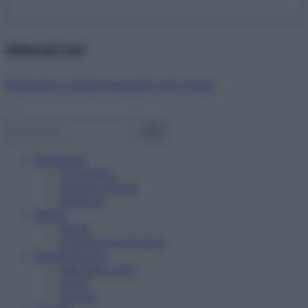
Abbonati ora!
Starbene ti regala benessere ogni mese!
Benessere
Psicologia
Rimedi naturali
Bellezza
Salute
News
Problemi e soluzioni
Alimentazione
Mangiare sano
Diete
Ricette