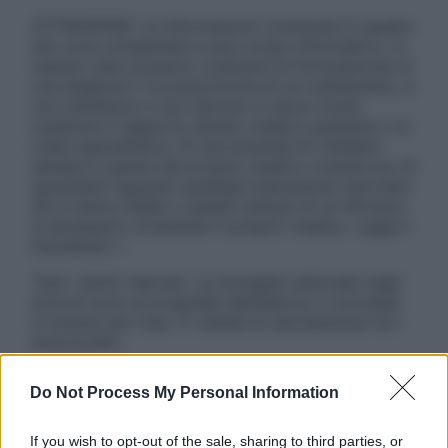
ATTENZIONE: Le informazioni contenute in questo
sito sono presentate a solo scopo informativo, in
nessun caso possono costituire la formulazione di
una diagnosi o la prescrizione di un trattamento, e
non intendono e non devono in alcun modo
sostituire il rapporto diretto medico-paziente o la
visita specialistica. Si raccomanda di chiedere
sempre il parere del proprio medico curante e/o di
specialisti riguardo qualsiasi indicazione riportata.
Se si hanno dubbi o quesiti sull’uso di un farmaco
è necessario contattare il proprio medico. Leggi il
Disclaimer »
Tutti i diritti riservati. Le immagini utilizzate negli
articoli sono di proprietà dell’editore o concesse
in licenza per l’uso. È vietata la riproduzione non
autorizzata.
Do Not Process My Personal Information
Informativa
If you wish to opt-out of the sale, sharing to third parties, or