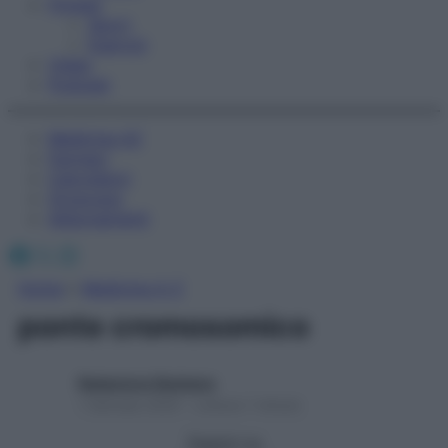
Fitness
Sport
Esercizi
Video
Podcast
Medicina AZ
Farmaci
Calcolatori
Oroscopo
Abbonamenti
Facebook
X
Instagram
Home
»
Medicina A-Z
ponte cromosomico
Redazione Starbene
1 Gennaio 2025 – Lettura 1 minuto
Seguici su