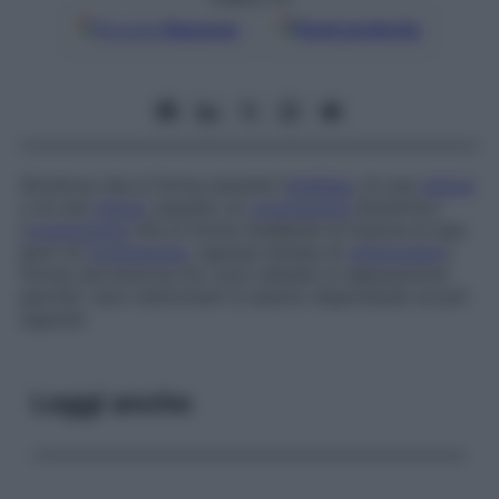
Google
Discover
Fonti preferite
Struttura che si forma durante l’
anafase
, di una
meiosi
o di una
mitosi
, quando un
cromosoma
dicentrico
(
cromosoma
che si forma mediante la fusione di due
parti di
cromosoma
, ognuna dotata di
centromero
)
forma una breccia tra i poli cellulari in separazione
perché i suoi centromeri si stanno disponendo ai poli
opposti.
Leggi anche