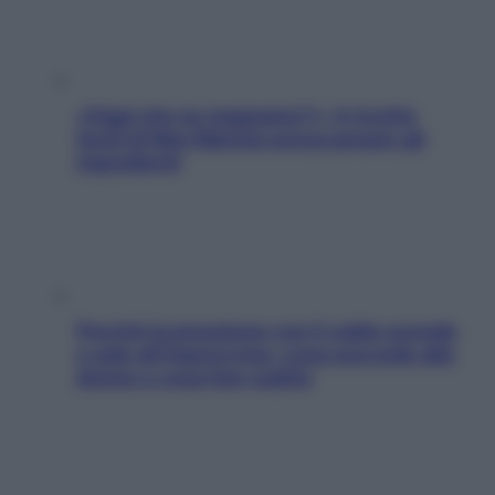
«Oggi che se magnamo?»: 4 ricette
facili di Max Mariola senza pesare gli
ingredienti
Perché la pressione con il caldo scende
e sale all’improvviso: cosa succede alle
donne e cosa fare subito