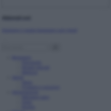
Abbonati ora!
Starbene ti regala benessere ogni mese!
Benessere
Psicologia
Rimedi naturali
Bellezza
Salute
News
Problemi e soluzioni
Alimentazione
Mangiare sano
Diete
Ricette