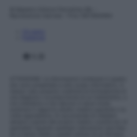
© Belpietro Edizioni Periodiche SRL –
Riproduzione riservata – P.Iva 13673600964
Chi siamo
Pubblicità
Facebook
X
Instagram
ATTENZIONE: Le informazioni contenute in questo
sito sono presentate a solo scopo informativo, in
nessun caso possono costituire la formulazione di
una diagnosi o la prescrizione di un trattamento, e
non intendono e non devono in alcun modo
sostituire il rapporto diretto medico-paziente o la
visita specialistica. Si raccomanda di chiedere
sempre il parere del proprio medico curante e/o di
specialisti riguardo qualsiasi indicazione riportata.
Se si hanno dubbi o quesiti sull’uso di un farmaco