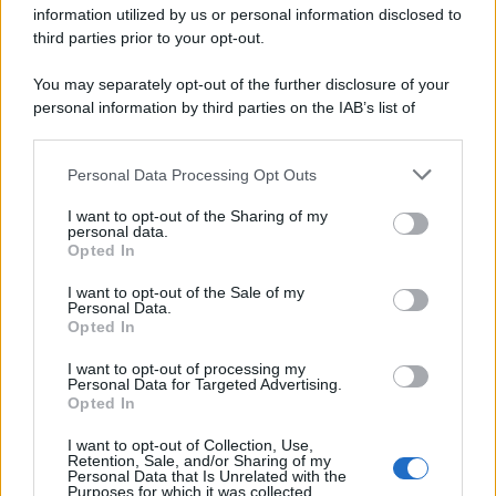
information utilized by us or personal information disclosed to
third parties prior to your opt-out.
You may separately opt-out of the further disclosure of your
personal information by third parties on the IAB’s list of
downstream participants.
Personal Data Processing Opt Outs
This information may also be disclosed by us to third parties
on the IAB’s List of Downstream Participants that may further
I want to opt-out of the Sharing of my
disclose it to other third parties.
personal data.
Opted In
Please note that this website/app uses one or more Google
services and may gather and store information including but
I want to opt-out of the Sale of my
Personal Data.
not limited to your visit or usage behaviour. You may click to
Opted In
grant or deny consent to Google and its third-party tags to
use your data for below specified purposes in below Google
I want to opt-out of processing my
consent section.
Personal Data for Targeted Advertising.
Opted In
I want to opt-out of Collection, Use,
Retention, Sale, and/or Sharing of my
Personal Data that Is Unrelated with the
Purposes for which it was collected.