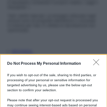
è necessario contattare il proprio medico. Leggi il
Disclaimer »
Tutti i diritti riservati. Le immagini utilizzate negli
articoli sono di proprietà dell’editore o concesse
in licenza per l’uso. È vietata la riproduzione non
autorizzata.
Informativa
Privacy Policy
Cookie Policy
Do Not Process My Personal Information
Note Legali
Preferenze Privacy
If you wish to opt-out of the sale, sharing to third parties, or
processing of your personal or sensitive information for
targeted advertising by us, please use the below opt-out
section to confirm your selection.
Please note that after your opt-out request is processed you
may continue seeing interest-based ads based on personal