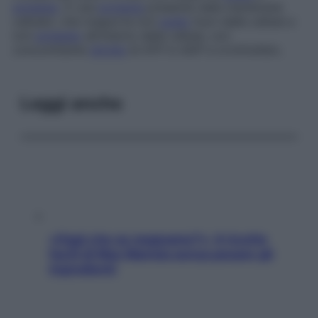
potassio
. È una
proteina
presente nelle membrane
cellulari, che trasporta ioni
sodio
fuori dalle cellule e
ioni
potassio
all’interno delle cellule, con
concomitante
idrolisi
di ATP in ADP e ortofosfato.
Leggi anche
«Oggi che se magnamo?»: 4 ricette
facili di Max Mariola senza pesare gli
ingredienti