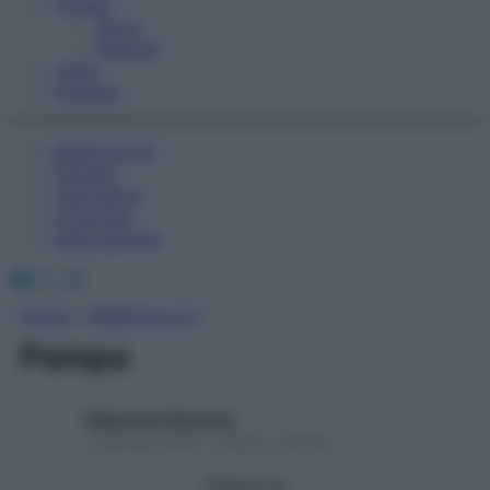
Fitness
Sport
Esercizi
Video
Podcast
Medicina AZ
Farmaci
Calcolatori
Oroscopo
Abbonamenti
Facebook
X
Instagram
Home
»
Medicina A-Z
Pompa
Redazione Starbene
1 Gennaio 2025 – Lettura 1 minuto
Seguici su