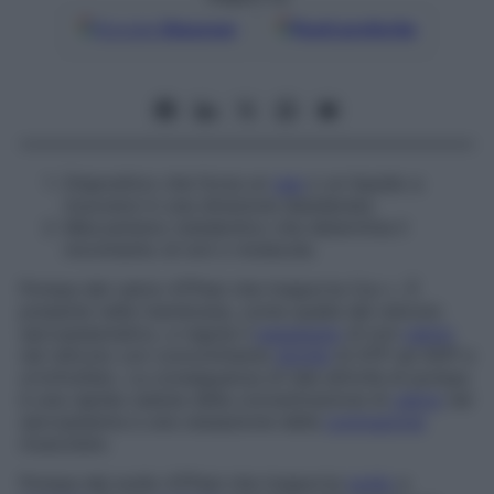
Google
Discover
Fonti preferite
Dispositivo che forza un
gas
o un liquido a
muoversi in una direzione desiderata.
Meccanismo metabolico che determina il
movimento di ioni o molecole.
Pompa del calcio
ATPasi che trasporta Ca++. È
presente nelle membrane, come quella del reticolo
sarcoplasmatico, e regola il
passaggio
di ioni
calcio
nel reticolo con concomitante
idrolisi
di ATP ad ADP e
ortofosfato. La conseguenza di tale attività di pompa
è una rapida caduta della concentrazione di
calcio
nel
sarcoplasma e una cessazione della
contrazione
muscolare.
Pompa del sodio
ATPasi che trasporta
sodio
e