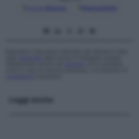
Google
Discover
Fonti preferite
Dispositivo meccanico utilizzato per estrarre il latte
dalla
mammella
della donna. È impiegato quando
l’allattamento diretto del
bambino
non è possibile,
come in caso di nascita prematura, o di riscontro di
congestione
mammaria.
Leggi anche