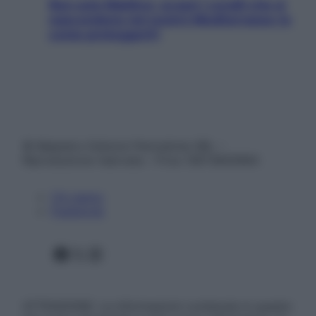
Non solo Maldive: scopri i coralli che si
nascondono nel nostro Mediterraneo (e
come proteggerli)
© Belpietro Edizioni Periodiche SRL –
Riproduzione riservata – P.Iva 13673600964
Chi siamo
Pubblicità
Facebook
X
Instagram
ATTENZIONE: Le informazioni contenute in questo