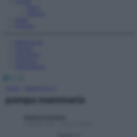
Fitness
Sport
Esercizi
Video
Podcast
Medicina AZ
Farmaci
Calcolatori
Oroscopo
Abbonamenti
Facebook
X
Instagram
Home
»
Medicina A-Z
pompa mammaria
Redazione Starbene
1 Gennaio 2025 – Lettura 1 minuto
Seguici su