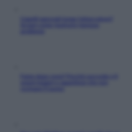
Capelli spezzati lungo l’attaccatura?
Scopri come risolvere l’annoso
problema
Fame dopo cena? Perché succede e 6
snack leggeri e appetitosi che non
rovinano il sonno