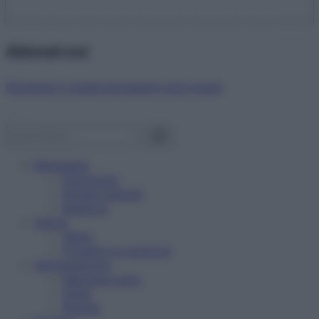
Abbonati ora!
Starbene ti regala benessere ogni mese!
Benessere
Psicologia
Rimedi naturali
Bellezza
Salute
News
Problemi e soluzioni
Alimentazione
Mangiare sano
Diete
Ricette