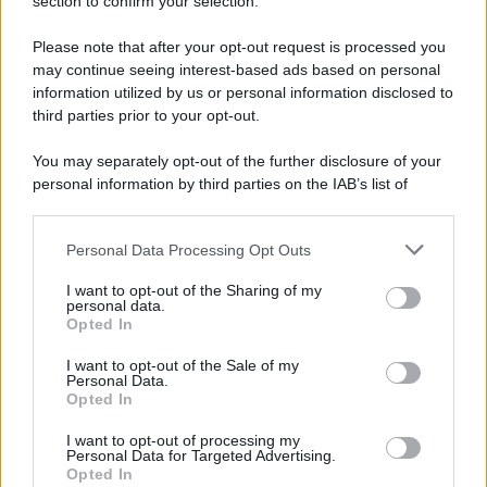
Note Legali
section to confirm your selection.
Preferenze Privacy
Please note that after your opt-out request is processed you
may continue seeing interest-based ads based on personal
information utilized by us or personal information disclosed to
third parties prior to your opt-out.
You may separately opt-out of the further disclosure of your
personal information by third parties on the IAB’s list of
downstream participants.
Personal Data Processing Opt Outs
This information may also be disclosed by us to third parties
on the IAB’s List of Downstream Participants that may further
I want to opt-out of the Sharing of my
disclose it to other third parties.
personal data.
Opted In
Please note that this website/app uses one or more Google
services and may gather and store information including but
I want to opt-out of the Sale of my
Personal Data.
not limited to your visit or usage behaviour. You may click to
Opted In
grant or deny consent to Google and its third-party tags to
use your data for below specified purposes in below Google
I want to opt-out of processing my
consent section.
Personal Data for Targeted Advertising.
Opted In