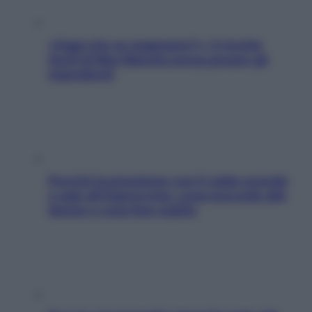
«Oggi che se magnamo?»: 4 ricette
facili di Max Mariola senza pesare gli
ingredienti
Perché la pressione con il caldo scende
e sale all’improvviso: cosa succede alle
donne e cosa fare subito