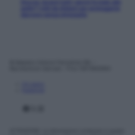
Doccia, lavarsi tutti i giorni fa male alla
pelle? I miti da sfatare per proteggerla
davvero senza stressarla
© Belpietro Edizioni Periodiche SRL –
Riproduzione riservata – P.Iva 13673600964
Chi siamo
Pubblicità
Facebook
X
Instagram
ATTENZIONE: Le informazioni contenute in questo