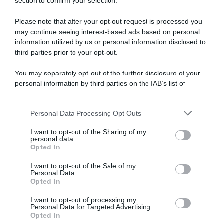
Note Legali
section to confirm your selection.
Preferenze Privacy
Please note that after your opt-out request is processed you
may continue seeing interest-based ads based on personal
information utilized by us or personal information disclosed to
third parties prior to your opt-out.
You may separately opt-out of the further disclosure of your
personal information by third parties on the IAB’s list of
downstream participants.
Personal Data Processing Opt Outs
This information may also be disclosed by us to third parties
on the IAB’s List of Downstream Participants that may further
I want to opt-out of the Sharing of my
disclose it to other third parties.
personal data.
Opted In
Please note that this website/app uses one or more Google
services and may gather and store information including but
I want to opt-out of the Sale of my
Personal Data.
not limited to your visit or usage behaviour. You may click to
Opted In
grant or deny consent to Google and its third-party tags to
use your data for below specified purposes in below Google
I want to opt-out of processing my
consent section.
Personal Data for Targeted Advertising.
Opted In