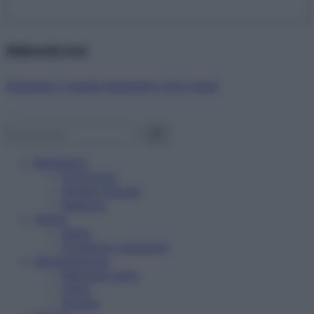
Abbonati ora!
Starbene ti regala benessere ogni mese!
Benessere
Psicologia
Rimedi naturali
Bellezza
Salute
News
Problemi e soluzioni
Alimentazione
Mangiare sano
Diete
Ricette