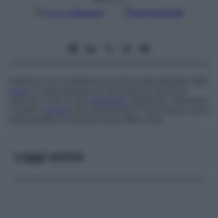
Google
Discover
Fonti preferite
Sostanza che costituisce la parte preponderante della
milza
. È rappresentata da innumerevoli sinusoidi
vascolari e da un fine
interstizio
interposto, attraverso
il quale il
sangue
filtra lentamente. È nota anche come
polpa lienale
e
sostanza rossa della milza
.
Leggi anche