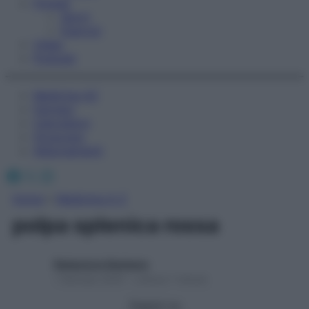
Fitness
Sport
Esercizi
Video
Podcast
Medicina AZ
Farmaci
Calcolatori
Oroscopo
Abbonamenti
Facebook
X
Instagram
Home
»
Medicina A-Z
polpa splenica rossa
Redazione Starbene
1 Gennaio 2025 – Lettura 1 minuto
Seguici su