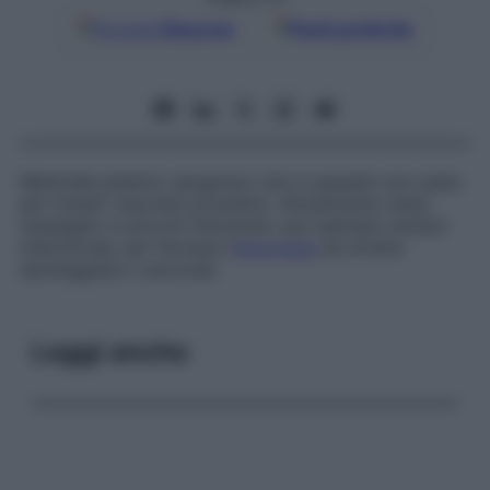
Google
Discover
Fonti preferite
Materiale plastico spugnoso che in passato era usato
per innesti vascolari prostetici. Attualmente viene
impiegato in piccoli frammenti, per esempio emboli
intenzionali, per fermare l’
emorragia
da arterie
danneggiate o anormali.
Leggi anche