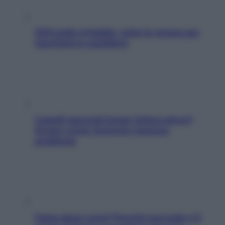
SOS pelle irritabile: tutte le mosse per
riportarla in equilibrio
Capelli spezzati lungo l’attaccatura?
Scopri come risolvere l’annoso
problema
Fame dopo cena? Perché succede e 6