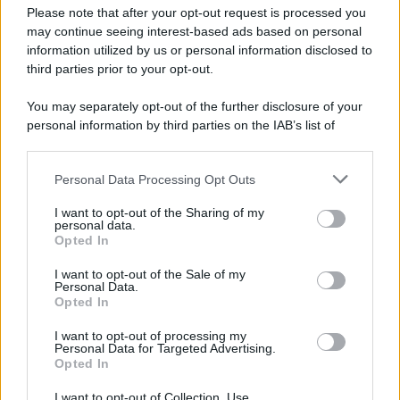
Preferenze Privacy
Please note that after your opt-out request is processed you
may continue seeing interest-based ads based on personal
information utilized by us or personal information disclosed to
third parties prior to your opt-out.
You may separately opt-out of the further disclosure of your
personal information by third parties on the IAB’s list of
downstream participants.
Personal Data Processing Opt Outs
This information may also be disclosed by us to third parties
on the IAB’s List of Downstream Participants that may further
I want to opt-out of the Sharing of my
disclose it to other third parties.
personal data.
Opted In
Please note that this website/app uses one or more Google
services and may gather and store information including but
I want to opt-out of the Sale of my
Personal Data.
not limited to your visit or usage behaviour. You may click to
Opted In
grant or deny consent to Google and its third-party tags to
use your data for below specified purposes in below Google
I want to opt-out of processing my
consent section.
Personal Data for Targeted Advertising.
Opted In
I want to opt-out of Collection, Use,