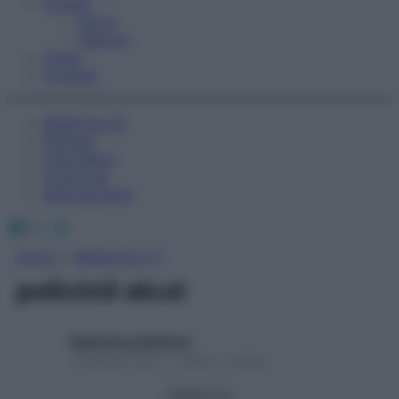
Fitness
Sport
Esercizi
Video
Podcast
Medicina AZ
Farmaci
Calcolatori
Oroscopo
Abbonamenti
Facebook
X
Instagram
Home
»
Medicina A-Z
polivinil alcol
Redazione Starbene
1 Gennaio 2025 – Lettura 1 minuto
Seguici su