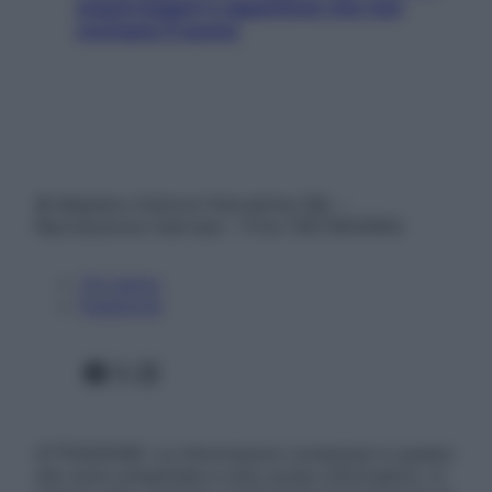
snack leggeri e appetitosi che non
rovinano il sonno
© Belpietro Edizioni Periodiche SRL –
Riproduzione riservata – P.Iva 13673600964
Chi siamo
Pubblicità
Facebook
X
Instagram
ATTENZIONE: Le informazioni contenute in questo
sito sono presentate a solo scopo informativo, in