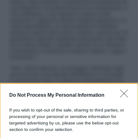
nessun caso possono costituire la formulazione di
una diagnosi o la prescrizione di un trattamento, e
non intendono e non devono in alcun modo
sostituire il rapporto diretto medico-paziente o la
visita specialistica. Si raccomanda di chiedere
sempre il parere del proprio medico curante e/o di
specialisti riguardo qualsiasi indicazione riportata.
Se si hanno dubbi o quesiti sull’uso di un farmaco
è necessario contattare il proprio medico. Leggi il
Disclaimer »
Tutti i diritti riservati. Le immagini utilizzate negli
articoli sono di proprietà dell’editore o concesse
in licenza per l’uso. È vietata la riproduzione non
autorizzata.
Do Not Process My Personal Information
If you wish to opt-out of the sale, sharing to third parties, or
Informativa
processing of your personal or sensitive information for
Privacy Policy
targeted advertising by us, please use the below opt-out
Cookie Policy
section to confirm your selection.
Note Legali