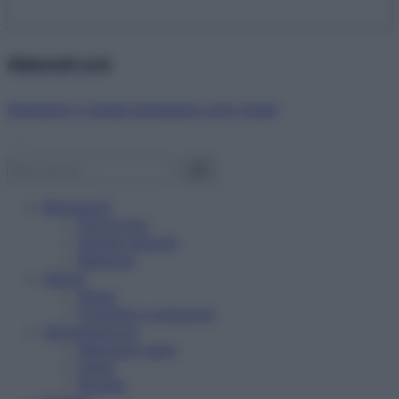
Abbonati ora!
Starbene ti regala benessere ogni mese!
Benessere
Psicologia
Rimedi naturali
Bellezza
Salute
News
Problemi e soluzioni
Alimentazione
Mangiare sano
Diete
Ricette