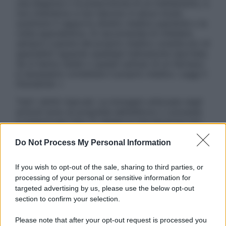
una diagnosi o la prescrizione di un trattamento, e
non intendono e non devono in alcun modo
sostituire il rapporto diretto medico-paziente o la
visita specialistica. Si raccomanda di chiedere
sempre il parere del proprio medico curante e/o di
specialisti riguardo qualsiasi indicazione riportata.
Se si hanno dubbi o quesiti sull’uso di un farmaco
è necessario contattare il proprio medico. Leggi il
Disclaimer »
Tutti i diritti riservati. Le immagini utilizzate negli
articoli sono di proprietà dell’editore o concesse
in licenza per l’uso. È vietata la riproduzione non
autorizzata.
Do Not Process My Personal Information
If you wish to opt-out of the sale, sharing to third parties, or
Informativa
processing of your personal or sensitive information for
Privacy Policy
targeted advertising by us, please use the below opt-out
Cookie Policy
section to confirm your selection.
Note Legali
Preferenze Privacy
Please note that after your opt-out request is processed you