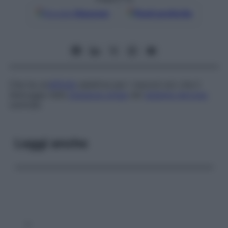
Google
Discover
Fonti preferite
Che ha un’
affinità
selettiva per i neuroni e/o che li
distrugge nella
sostanza grigia
del
sistema nervoso
centrale.
Leggi anche