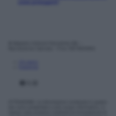
come proteggerli)
© Belpietro Edizioni Periodiche SRL –
Riproduzione riservata – P.Iva 13673600964
Chi siamo
Pubblicità
Facebook
X
Instagram
ATTENZIONE: Le informazioni contenute in questo
sito sono presentate a solo scopo informativo, in
nessun caso possono costituire la formulazione di