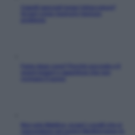
Capelli spezzati lungo l’attaccatura?
Scopri come risolvere l’annoso
problema
Fame dopo cena? Perché succede e 6
snack leggeri e appetitosi che non
rovinano il sonno
Non solo Maldive: scopri i coralli che si
nascondono nel nostro Mediterraneo (e