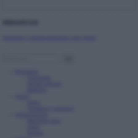
Abbonati ora!
Starbene ti regala benessere ogni mese!
Benessere
Psicologia
Rimedi naturali
Bellezza
Salute
News
Problemi e soluzioni
Alimentazione
Mangiare sano
Diete
Ricette