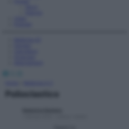
Fitness
Sport
Esercizi
Video
Podcast
Medicina AZ
Farmaci
Calcolatori
Oroscopo
Abbonamenti
Facebook
X
Instagram
Home
»
Medicina A-Z
Polioclastico
Redazione Starbene
1 Gennaio 2025 – Lettura 1 minuto
Seguici su