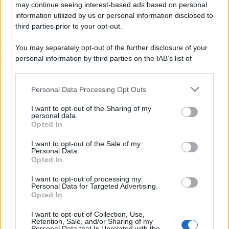
may continue seeing interest-based ads based on personal
information utilized by us or personal information disclosed to
third parties prior to your opt-out.
You may separately opt-out of the further disclosure of your
personal information by third parties on the IAB’s list of
downstream participants.
Personal Data Processing Opt Outs
This information may also be disclosed by us to third parties
on the IAB’s List of Downstream Participants that may further
I want to opt-out of the Sharing of my
disclose it to other third parties.
personal data.
Opted In
Please note that this website/app uses one or more Google
services and may gather and store information including but
I want to opt-out of the Sale of my
Personal Data.
not limited to your visit or usage behaviour. You may click to
Opted In
grant or deny consent to Google and its third-party tags to
use your data for below specified purposes in below Google
I want to opt-out of processing my
consent section.
Personal Data for Targeted Advertising.
Opted In
I want to opt-out of Collection, Use,
Retention, Sale, and/or Sharing of my
Personal Data that Is Unrelated with the