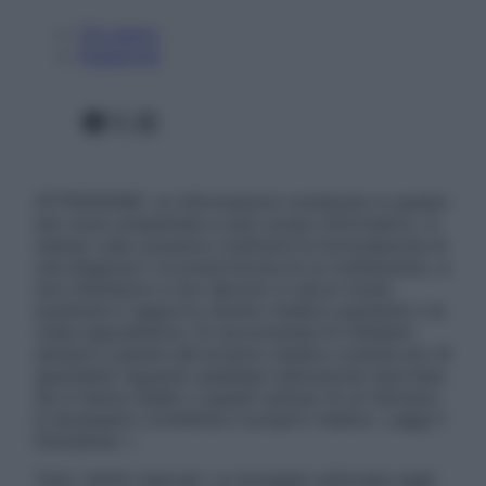
Chi siamo
Pubblicità
Facebook
X
Instagram
ATTENZIONE: Le informazioni contenute in questo
sito sono presentate a solo scopo informativo, in
nessun caso possono costituire la formulazione di
una diagnosi o la prescrizione di un trattamento, e
non intendono e non devono in alcun modo
sostituire il rapporto diretto medico-paziente o la
visita specialistica. Si raccomanda di chiedere
sempre il parere del proprio medico curante e/o di
specialisti riguardo qualsiasi indicazione riportata.
Se si hanno dubbi o quesiti sull’uso di un farmaco
è necessario contattare il proprio medico. Leggi il
Disclaimer »
Tutti i diritti riservati. Le immagini utilizzate negli