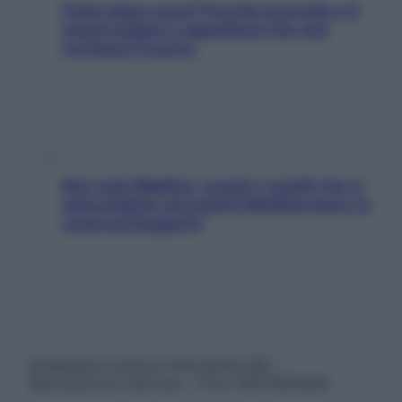
Fame dopo cena? Perché succede e 6
snack leggeri e appetitosi che non
rovinano il sonno
Non solo Maldive: scopri i coralli che si
nascondono nel nostro Mediterraneo (e
come proteggerli)
© Belpietro Edizioni Periodiche SRL –
Riproduzione riservata – P.Iva 13673600964