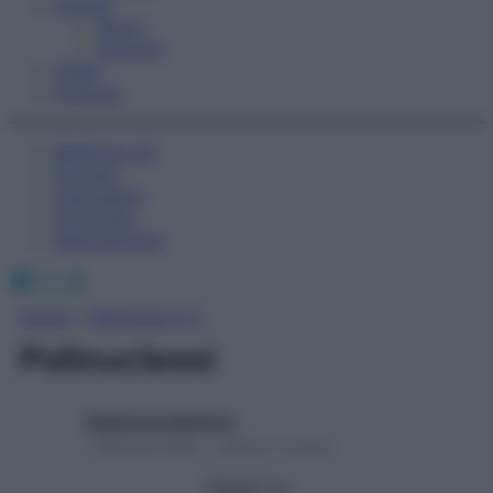
Fitness
Sport
Esercizi
Video
Podcast
Medicina AZ
Farmaci
Calcolatori
Oroscopo
Abbonamenti
Facebook
X
Instagram
Home
»
Medicina A-Z
Polinucleosi
Redazione Starbene
1 Gennaio 2025 – Lettura 1 minuto
Seguici su