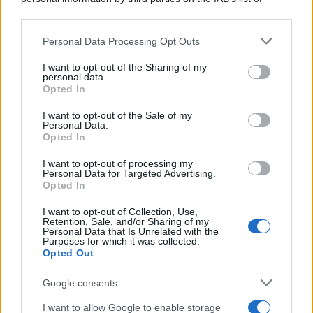
downstream participants.
Personal Data Processing Opt Outs
This information may also be disclosed by us to third parties
on the IAB’s List of Downstream Participants that may further
I want to opt-out of the Sharing of my
disclose it to other third parties.
personal data.
Opted In
Please note that this website/app uses one or more Google
services and may gather and store information including but
I want to opt-out of the Sale of my
Personal Data.
not limited to your visit or usage behaviour. You may click to
Opted In
grant or deny consent to Google and its third-party tags to
use your data for below specified purposes in below Google
I want to opt-out of processing my
consent section.
Personal Data for Targeted Advertising.
Opted In
I want to opt-out of Collection, Use,
Retention, Sale, and/or Sharing of my
Personal Data that Is Unrelated with the
Purposes for which it was collected.
Opted Out
Google consents
I want to allow Google to enable storage