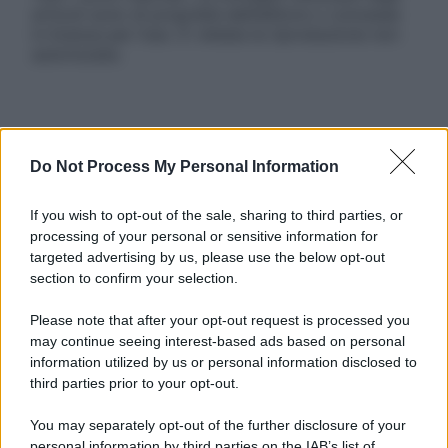
articoli sono di proprietà dell’editore o concesse
in licenza per l’uso. È vietata la riproduzione non
autorizzata.
Informativa
Privacy Policy
Do Not Process My Personal Information
Cookie Policy
Note Legali
If you wish to opt-out of the sale, sharing to third parties, or
Preferenze Privacy
processing of your personal or sensitive information for
targeted advertising by us, please use the below opt-out
section to confirm your selection.
Please note that after your opt-out request is processed you
may continue seeing interest-based ads based on personal
information utilized by us or personal information disclosed to
third parties prior to your opt-out.
You may separately opt-out of the further disclosure of your
personal information by third parties on the IAB’s list of