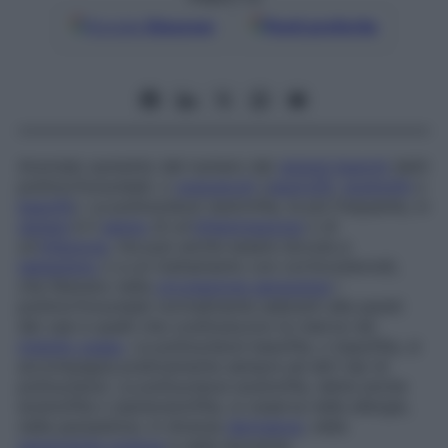
Google
Discover
Fonti preferite
Anomalo aumento del numero dei
globuli bianchi
detti
polimorfonucleati
, o
granulociti
(
neutrofili
,
eosinofili
o
basofili
). La polinucleosi neutrofila, la più frequente, in
genere
è il
segno
di un’
infiammazione
o di
un’
infezione
, ma può anche essere dovuta a
tabagismo
o a un trattamento con corticosteroidi,
che liberano nella
circolazione sanguigna
i
polimorfonucleati normalmente aderenti alle pareti
dei vasi e quelli che costituiscono le riserve nel
midollo osseo
. La polinucleosi basofila, o
basofilia
, si
accompagna praticamente sempre ad altri tipi di
polinucleosi. La polinucleosi eosinofila, detta anche
eosinofilia
o
ipereosinofilia
, si osserva nelle allergie,
nelle parassitosi, in diverse
dermatosi
, nella
periarterite nodosa
e nelle leucemie.