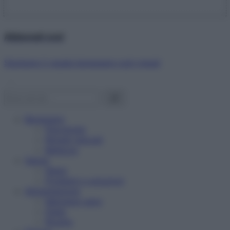
Abbonati ora!
Starbene ti regala benessere ogni mese!
Benessere
Psicologia
Rimedi naturali
Bellezza
Salute
News
Problemi e soluzioni
Alimentazione
Mangiare sano
Diete
Ricette