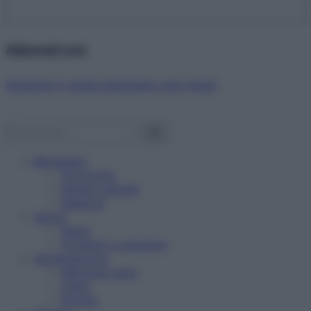
Abbonati ora!
Starbene ti regala benessere ogni mese!
Benessere
Psicologia
Rimedi naturali
Bellezza
Salute
News
Problemi e soluzioni
Alimentazione
Mangiare sano
Diete
Ricette