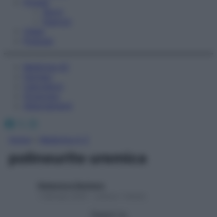
Fitness
Sport
Esercizi
Video
Podcast
Medicina AZ
Farmaci
Calcolatori
Oroscopo
Abbonamenti
Facebook
X
Instagram
Home
»
Medicina A-Z
polineurite uremica
Redazione Starbene
1 Gennaio 2025 – Lettura 1 minuto
Seguici su