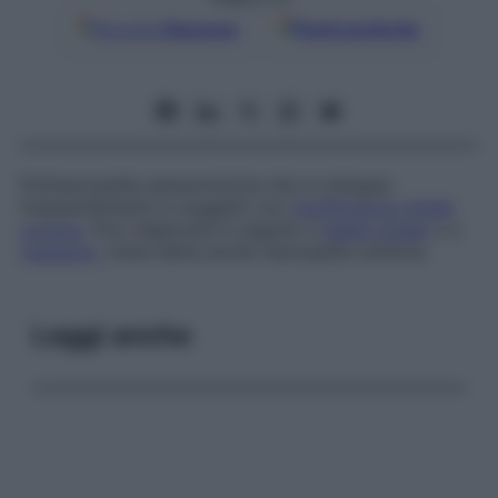
Google
Discover
Fonti preferite
Polineuropatia sensomotoria che si sviluppa
frequentemente in soggetti con
insufficienza renale
cronica
. Può migliorare in seguito a
dialisi renale
o a
trapianto
; viene detta anche
neuropatia uremica
.
Leggi anche