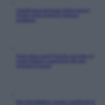
Capelli spezzati lungo l’attaccatura?
Scopri come risolvere l’annoso
problema
Fame dopo cena? Perché succede e 6
snack leggeri e appetitosi che non
rovinano il sonno
Non solo Maldive: scopri i coralli che si