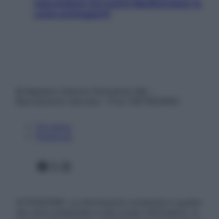
nascondono nel nostro Mediterraneo (e
come proteggerli)
© Belpietro Edizioni Periodiche SRL –
Riproduzione riservata – P.Iva 13673600964
Chi siamo
Pubblicità
Facebook
X
Instagram
ATTENZIONE: Le informazioni contenute in questo
sito sono presentate a solo scopo informativo, in