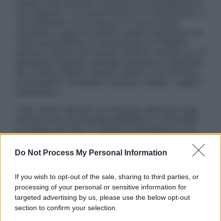
nessun caso possono costituire la formulazione di
una diagnosi o la prescrizione di un trattamento, e
non intendono e non devono in alcun modo
sostituire il rapporto diretto medico-paziente o la
visita specialistica. Si raccomanda di chiedere
sempre il parere del proprio medico curante e/o di
specialisti riguardo qualsiasi indicazione riportata.
Se si hanno dubbi o quesiti sull’uso di un farmaco
è necessario contattare il proprio medico. Leggi il
Disclaimer »
Tutti i diritti riservati. Le immagini utilizzate negli
articoli sono di proprietà dell’editore o concesse
in licenza per l’uso. È vietata la riproduzione non
autorizzata.
Do Not Process My Personal Information
If you wish to opt-out of the sale, sharing to third parties, or
Informativa
processing of your personal or sensitive information for
Privacy Policy
targeted advertising by us, please use the below opt-out
Cookie Policy
section to confirm your selection.
Note Legali