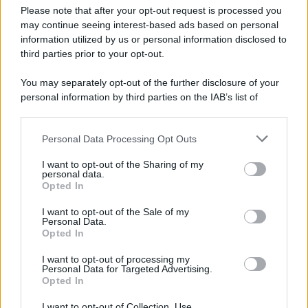
Preferenze Privacy
Please note that after your opt-out request is processed you
may continue seeing interest-based ads based on personal
information utilized by us or personal information disclosed to
third parties prior to your opt-out.
You may separately opt-out of the further disclosure of your
personal information by third parties on the IAB’s list of
downstream participants.
Personal Data Processing Opt Outs
This information may also be disclosed by us to third parties
on the IAB’s List of Downstream Participants that may further
I want to opt-out of the Sharing of my
disclose it to other third parties.
personal data.
Opted In
Please note that this website/app uses one or more Google
services and may gather and store information including but
I want to opt-out of the Sale of my
Personal Data.
not limited to your visit or usage behaviour. You may click to
Opted In
grant or deny consent to Google and its third-party tags to
use your data for below specified purposes in below Google
I want to opt-out of processing my
consent section.
Personal Data for Targeted Advertising.
Opted In
I want to opt-out of Collection, Use,