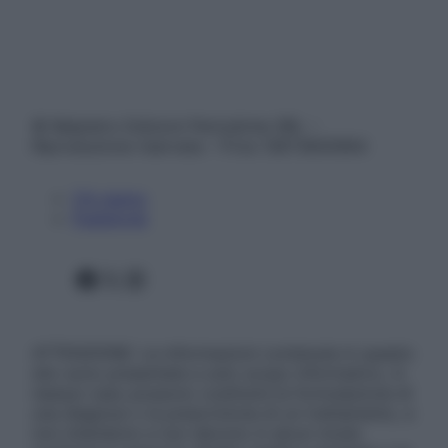
© Belpietro Edizioni Periodiche SRL –
Riproduzione riservata – P.Iva 13673600964
Chi siamo
Pubblicità
Facebook
X
Instagram
ATTENZIONE: Le informazioni contenute in questo
sito sono presentate a solo scopo informativo, in
nessun caso possono costituire la formulazione di
una diagnosi o la prescrizione di un trattamento, e
non intendono e non devono in alcun modo