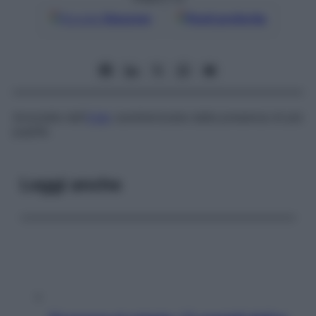
Google
Discover
Fonti preferite
Anomalia dell’
iride
caratterizzata dalla presenza di più
pupille.
Leggi anche