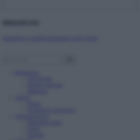
Abbonati ora!
Starbene ti regala benessere ogni mese!
Benessere
Psicologia
Rimedi naturali
Bellezza
Salute
News
Problemi e soluzioni
Alimentazione
Mangiare sano
Diete
Ricette