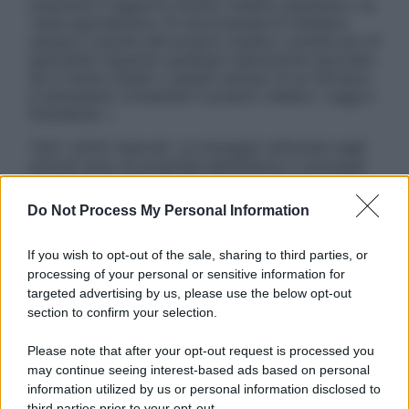
sostituire il rapporto diretto medico-paziente o la
visita specialistica. Si raccomanda di chiedere
sempre il parere del proprio medico curante e/o di
specialisti riguardo qualsiasi indicazione riportata.
Se si hanno dubbi o quesiti sull’uso di un farmaco
è necessario contattare il proprio medico. Leggi il
Disclaimer »
Tutti i diritti riservati. Le immagini utilizzate negli
articoli sono di proprietà dell’editore o concesse
in licenza per l’uso. È vietata la riproduzione non
autorizzata.
Do Not Process My Personal Information
If you wish to opt-out of the sale, sharing to third parties, or
processing of your personal or sensitive information for
Informativa
targeted advertising by us, please use the below opt-out
Privacy Policy
section to confirm your selection.
Cookie Policy
Note Legali
Please note that after your opt-out request is processed you
Preferenze Privacy
may continue seeing interest-based ads based on personal
information utilized by us or personal information disclosed to
third parties prior to your opt-out.