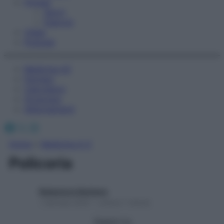
Fitness
Sport
Esercizi
Video
Podcast
Medicina AZ
Farmaci
Calcolatori
Oroscopo
Abbonamenti
Facebook
X
Instagram
Home
»
Medicina A-Z
Policoria
Redazione Starbene
1 Gennaio 2025 – Lettura 1 minuto
Seguici su