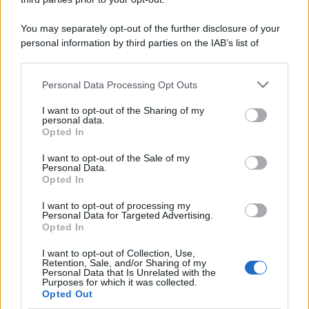
You may separately opt-out of the further disclosure of your
personal information by third parties on the IAB’s list of
downstream participants.
Personal Data Processing Opt Outs
This information may also be disclosed by us to third parties
on the IAB’s List of Downstream Participants that may further
I want to opt-out of the Sharing of my
disclose it to other third parties.
personal data.
Opted In
Please note that this website/app uses one or more Google
services and may gather and store information including but
I want to opt-out of the Sale of my
Personal Data.
not limited to your visit or usage behaviour. You may click to
Opted In
grant or deny consent to Google and its third-party tags to
use your data for below specified purposes in below Google
I want to opt-out of processing my
consent section.
Personal Data for Targeted Advertising.
Opted In
I want to opt-out of Collection, Use,
Retention, Sale, and/or Sharing of my
Personal Data that Is Unrelated with the
Purposes for which it was collected.
Opted Out