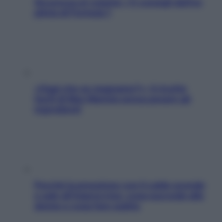
Sicurezza al volante: i 5 consigli dell’ex
pilota di Formula 1
«Oggi che se magnamo?»: 4 ricette
facili di Max Mariola senza pesare gli
ingredienti
Perché la pressione con il caldo scende
e sale all’improvviso: cosa succede alle
donne e cosa fare subito