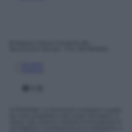
© Belpietro Edizioni Periodiche SRL –
Riproduzione riservata – P.Iva 13673600964
Chi siamo
Pubblicità
Facebook
X
Instagram
ATTENZIONE: Le informazioni contenute in questo
sito sono presentate a solo scopo informativo, in
nessun caso possono costituire la formulazione di
una diagnosi o la prescrizione di un trattamento, e