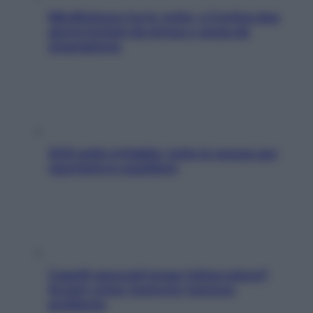
Mindfulness tra le vette: a Cortina due
giorni lontani da stress e ansia da
smartphone
SOS pelle irritabile: tutte le mosse per
riportarla in equilibrio
Capelli spezzati lungo l’attaccatura?
Scopri come risolvere l’annoso
problema