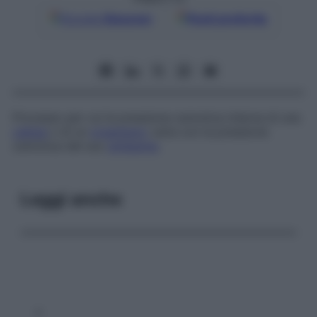
Google
Discover
Fonti preferite
Processo per cui la pressione osmotica interna di una
cellula
o di un
organismo
varia con la pressione
osmotica del suo
ambiente
.
Leggi anche