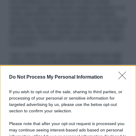
non intendono e non devono in alcun modo
sostituire il rapporto diretto medico-paziente o la
visita specialistica. Si raccomanda di chiedere
sempre il parere del proprio medico curante e/o di
specialisti riguardo qualsiasi indicazione riportata.
Se si hanno dubbi o quesiti sull’uso di un farmaco
è necessario contattare il proprio medico. Leggi il
Disclaimer »
Tutti i diritti riservati. Le immagini utilizzate negli
articoli sono di proprietà dell’editore o concesse
in licenza per l’uso. È vietata la riproduzione non
autorizzata.
Do Not Process My Personal Information
If you wish to opt-out of the sale, sharing to third parties, or
processing of your personal or sensitive information for
Informativa
targeted advertising by us, please use the below opt-out
Privacy Policy
section to confirm your selection.
Cookie Policy
Note Legali
Please note that after your opt-out request is processed you
Preferenze Privacy
may continue seeing interest-based ads based on personal