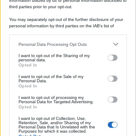
information utilized by us or personal information disclosed to
third parties prior to your opt-out.
You may separately opt-out of the further disclosure of your
personal information by third parties on the IAB’s list of
downstream participants.
Personal Data Processing Opt Outs
This information may also be disclosed by us to third parties
on the IAB’s List of Downstream Participants that may further
I want to opt-out of the Sharing of my
disclose it to other third parties.
personal data.
Opted In
Please note that this website/app uses one or more Google
services and may gather and store information including but
I want to opt-out of the Sale of my
Personal Data.
not limited to your visit or usage behaviour. You may click to
Opted In
grant or deny consent to Google and its third-party tags to
use your data for below specified purposes in below Google
I want to opt-out of processing my
consent section.
Personal Data for Targeted Advertising.
Opted In
I want to opt-out of Collection, Use,
Retention, Sale, and/or Sharing of my
Personal Data that Is Unrelated with the
Purposes for which it was collected.