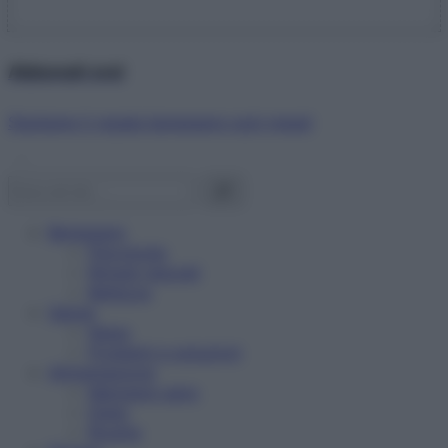
Abbonati ora!
Starbene ti regala benessere ogni mese!
Benessere
Psicologia
Rimedi naturali
Bellezza
Salute
News
Problemi e soluzioni
Alimentazione
Mangiare sano
Diete
Ricette