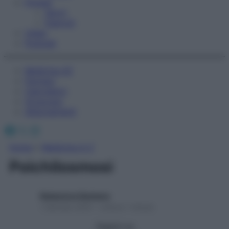
Fitness
Sport
Esercizi
Video
Podcast
Medicina AZ
Farmaci
Calcolatori
Oroscopo
Abbonamenti
Facebook
X
Instagram
Home
»
Medicina A-Z
Poichilosmosi
Redazione Starbene
1 Gennaio 2025 – Lettura 1 minuto
Seguici su