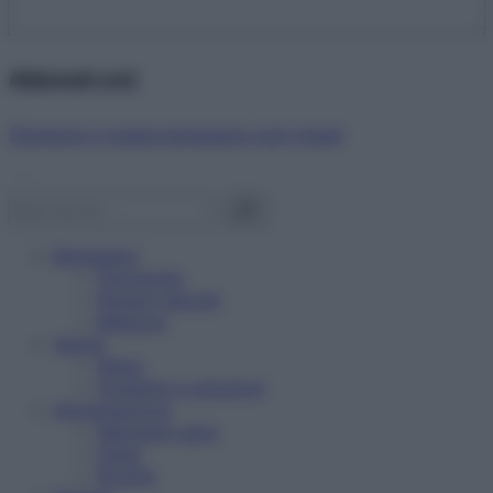
Abbonati ora!
Starbene ti regala benessere ogni mese!
Benessere
Psicologia
Rimedi naturali
Bellezza
Salute
News
Problemi e soluzioni
Alimentazione
Mangiare sano
Diete
Ricette