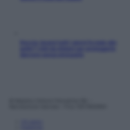
Doccia, lavarsi tutti i giorni fa male alla
pelle? I miti da sfatare per proteggerla
davvero senza stressarla
© Belpietro Edizioni Periodiche SRL –
Riproduzione riservata – P.Iva 13673600964
Chi siamo
Pubblicità