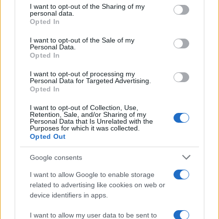
I want to opt-out of the Sharing of my
disclose it to other third parties.
personal data.
Opted In
Please note that this website/app uses one or more Google
services and may gather and store information including but
I want to opt-out of the Sale of my
Personal Data.
not limited to your visit or usage behaviour. You may click to
Opted In
grant or deny consent to Google and its third-party tags to
use your data for below specified purposes in below Google
I want to opt-out of processing my
consent section.
Personal Data for Targeted Advertising.
Opted In
I want to opt-out of Collection, Use,
Retention, Sale, and/or Sharing of my
Personal Data that Is Unrelated with the
Purposes for which it was collected.
Opted Out
Google consents
I want to allow Google to enable storage
related to advertising like cookies on web or
device identifiers in apps.
I want to allow my user data to be sent to