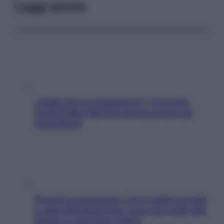
Leggi anche
«Oggi che se magnamo?»: 4 ricette
facili di Max Mariola senza pesare gli
ingredienti
Perché la pressione con il caldo scende
e sale all’improvviso: cosa succede alle
donne e cosa fare subito