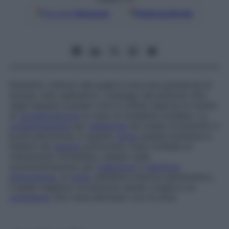
Google
Discover
Fonti preferite
Elemento chimico del quale è nota una quindicina di
isotopi, tutti radioattivi. L’impiego del plutonio (Pu)
negli impianti nucleari civili e militari espone al rischio
di
contaminazione
in caso di incidente nucleare. La
contaminazione
per
inalazione
da ossido di plutonio è
la più pericolosa, in quanto
porta
questa sostanza a
fissarsi nel
tessuto
polmonare. Essa richiede un
trattamento immediato, basato sulla
somministrazione, per
inalazione
e
iniezione
endovenosa
, di
acido
dietilene-triamino-pentacetico,
il quale reagisce col plutonio dando origine a un
complesso
che viene eliminato con le urine.