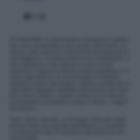
Facebook
X
Instagram
ATTENZIONE: Le informazioni contenute in questo
sito sono presentate a solo scopo informativo, in
nessun caso possono costituire la formulazione di
una diagnosi o la prescrizione di un trattamento, e
non intendono e non devono in alcun modo
sostituire il rapporto diretto medico-paziente o la
visita specialistica. Si raccomanda di chiedere
sempre il parere del proprio medico curante e/o di
specialisti riguardo qualsiasi indicazione riportata.
Se si hanno dubbi o quesiti sull’uso di un farmaco
è necessario contattare il proprio medico. Leggi il
Disclaimer »
Tutti i diritti riservati. Le immagini utilizzate negli
articoli sono di proprietà dell’editore o concesse
in licenza per l’uso. È vietata la riproduzione non
autorizzata.