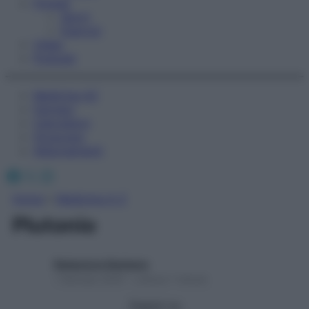
Fitness
Sport
Esercizi
Video
Podcast
Medicina AZ
Farmaci
Calcolatori
Oroscopo
Abbonamenti
Facebook
X
Instagram
Home
»
Medicina A-Z
Plutonio
Redazione Starbene
1 Gennaio 2025 – Lettura 1 minuto
Seguici su