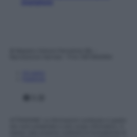
smartphone
© Belpietro Edizioni Periodiche SRL –
Riproduzione riservata – P.Iva 13673600964
Chi siamo
Pubblicità
Facebook
X
Instagram
ATTENZIONE: Le informazioni contenute in questo
sito sono presentate a solo scopo informativo, in
nessun caso possono costituire la formulazione di