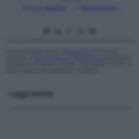
Google
Discover
Fonti preferite
Gozzo nodulare dovuto all’
adenoma
di Plummer,
associato a
ipertiroidismo
e
tireotossicosi
(eccessiva
produzione di ormoni tiroidei). Si presenta di solito in
forma singola; più raramente è multiplo.
Leggi anche