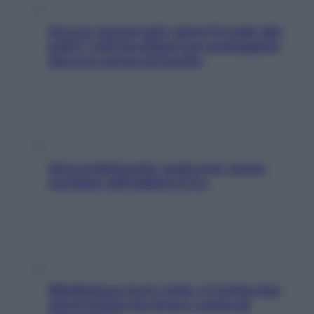
Doccia, lavarsi tutti i giorni fa male alla
pelle? I miti da sfatare per proteggerla
davvero senza stressarla
Aria condizionata: usala così, senza
rischiare raffreddore & Co.
Mindfulness tra le vette: a Cortina due
giorni lontani da stress e ansia da