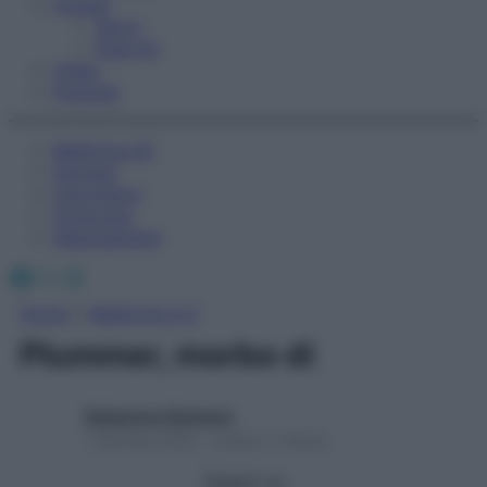
Fitness
Sport
Esercizi
Video
Podcast
Medicina AZ
Farmaci
Calcolatori
Oroscopo
Abbonamenti
Facebook
X
Instagram
Home
»
Medicina A-Z
Plummer, morbo di
Redazione Starbene
1 Gennaio 2025 – Lettura 1 minuto
Seguici su