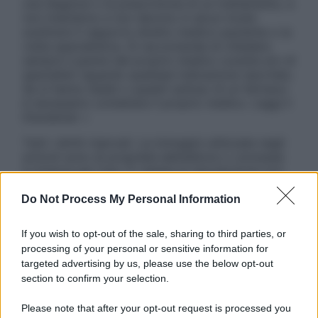
una diagnosi o la prescrizione di un trattamento, e
non intendono e non devono in alcun modo
sostituire il rapporto diretto medico-paziente o la
visita specialistica. Si raccomanda di chiedere
sempre il parere del proprio medico curante e/o di
specialisti riguardo qualsiasi indicazione riportata.
Se si hanno dubbi o quesiti sull’uso di un farmaco
è necessario contattare il proprio medico. Leggi il
Disclaimer »
Tutti i diritti riservati. Le immagini utilizzate negli
articoli sono di proprietà dell’editore o concesse
in licenza per l’uso. È vietata la riproduzione non
autorizzata.
Do Not Process My Personal Information
If you wish to opt-out of the sale, sharing to third parties, or
Informativa
processing of your personal or sensitive information for
Privacy Policy
targeted advertising by us, please use the below opt-out
Cookie Policy
section to confirm your selection.
Note Legali
Preferenze Privacy
Please note that after your opt-out request is processed you