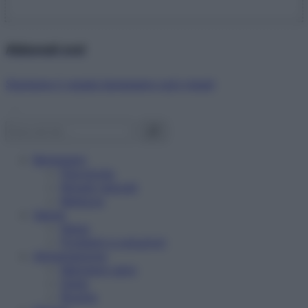
Abbonati ora!
Starbene ti regala benessere ogni mese!
Benessere
Psicologia
Rimedi naturali
Bellezza
Salute
News
Problemi e soluzioni
Alimentazione
Mangiare sano
Diete
Ricette