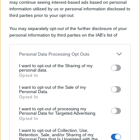
may continue seeing interest-based ads based on personal
information utilized by us or personal information disclosed to
third parties prior to your opt-out.
You may separately opt-out of the further disclosure of your
personal information by third parties on the IAB’s list of
downstream participants.
Personal Data Processing Opt Outs
This information may also be disclosed by us to third parties
on the IAB’s List of Downstream Participants that may further
I want to opt-out of the Sharing of my
disclose it to other third parties.
personal data.
Opted In
Please note that this website/app uses one or more Google
services and may gather and store information including but
I want to opt-out of the Sale of my
Personal Data.
not limited to your visit or usage behaviour. You may click to
Opted In
grant or deny consent to Google and its third-party tags to
use your data for below specified purposes in below Google
I want to opt-out of processing my
consent section.
Personal Data for Targeted Advertising.
Opted In
I want to opt-out of Collection, Use,
Retention, Sale, and/or Sharing of my
Personal Data that Is Unrelated with the