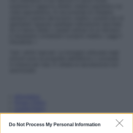
non intendono e non devono in alcun modo
sostituire il rapporto diretto medico-paziente o la
visita specialistica. Si raccomanda di chiedere
sempre il parere del proprio medico curante e/o di
specialisti riguardo qualsiasi indicazione riportata.
Se si hanno dubbi o quesiti sull’uso di un farmaco
è necessario contattare il proprio medico. Leggi il
Disclaimer »
Tutti i diritti riservati. Le immagini utilizzate negli
articoli sono di proprietà dell’editore o concesse
in licenza per l’uso. È vietata la riproduzione non
autorizzata.
Informativa
Privacy Policy
Cookie Policy
Note Legali
Preferenze Privacy
Do Not Process My Personal Information