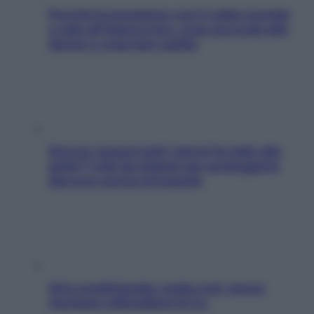
Perché la pressione con il caldo scende
e sale all’improvviso: cosa succede alle
donne e cosa fare subito
Doccia, lavarsi tutti i giorni fa male alla
pelle? I miti da sfatare per proteggerla
davvero senza stressarla
Aria condizionata: usala così, senza
rischiare raffreddore & Co.