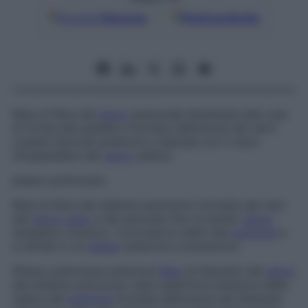
Google
Discover
Fonti preferite
Rete di fibre del
nervo
sensoriale distribuite alla cute
di fronte alla patella e formata dall’unione dei nervi
cutanei femorali anteriore e laterale con il ramo
intrapatellare del
nervo
safeno.
plesso polmonare
Rete di fibre del sistema autonomo formata dai rami
del
nervo vago
e dal secondo fino al quinto
nervo
simpatico toracico. Circonda le radici del
polmone
e
si divide in un
plesso
anteriore e posteriore.
Plesso polmonare anteriore
Rete
di filamenti del
nervo
del sistema autonomo sulla superficie anteriore della
radice del
polmone
formata dall’unione dei filamenti