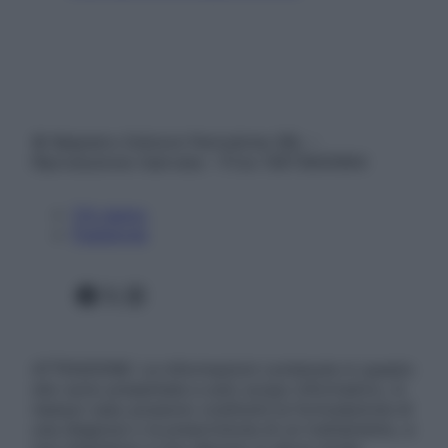
© Belpietro Edizioni Periodiche SRL –
Riproduzione riservata – P.Iva 13673600964
Chi siamo
Pubblicità
Facebook
X
Instagram
ATTENZIONE: Le informazioni contenute in questo
sito sono presentate a solo scopo informativo, in
nessun caso possono costituire la formulazione di
una diagnosi o la prescrizione di un trattamento, e