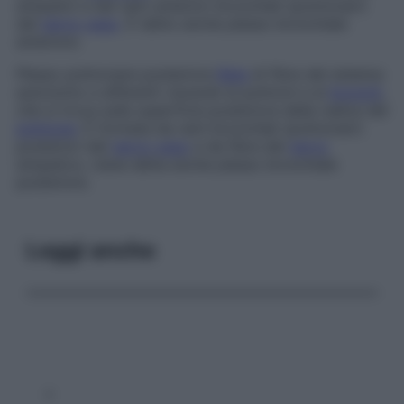
simpatici e dei rami anteriori bronchiali (polmonari)
del
nervo vago
. È detto anche
plesso bronchiale
anteriore.
Plesso polmonare posteriore
Rete
di fibre del sistema
autonomo e afferenti viscerali ai polmoni e ai
bronchi
,
che si trova sulla superficie posteriore della radice del
polmone
. È formata da rami bronchiali (polmonari)
posteriori del
nervo vago
e da fibre del
nervo
simpatico; viene detta anche
plesso bronchiale
posteriore
.
Leggi anche