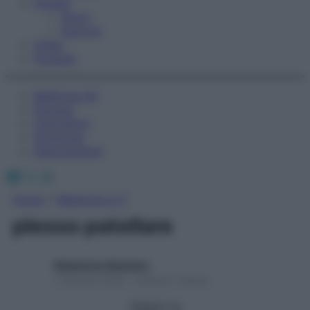
Fitness
Sport
Esercizi
Video
Podcast
Medicina AZ
Farmaci
Calcolatori
Oroscopo
Abbonamenti
Facebook
X
Instagram
Home
»
Medicina A-Z
plesso patellare
Redazione Starbene
1 Gennaio 2025 – Lettura 1 minuto
Seguici su