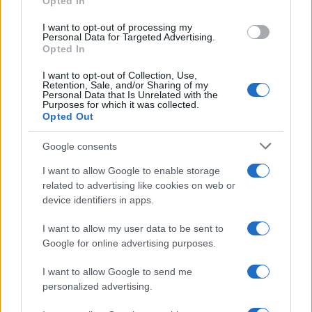
Opted In
grant or deny consent to Google and its third-party tags to
use your data for below specified purposes in below Google
I want to opt-out of processing my
consent section.
Personal Data for Targeted Advertising.
Opted In
I want to opt-out of Collection, Use,
Retention, Sale, and/or Sharing of my
Personal Data that Is Unrelated with the
Purposes for which it was collected.
Opted Out
Google consents
I want to allow Google to enable storage
related to advertising like cookies on web or
device identifiers in apps.
I want to allow my user data to be sent to
Google for online advertising purposes.
I want to allow Google to send me
personalized advertising.