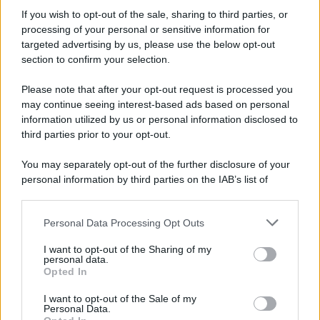
If you wish to opt-out of the sale, sharing to third parties, or
processing of your personal or sensitive information for
targeted advertising by us, please use the below opt-out
section to confirm your selection.
Please note that after your opt-out request is processed you
may continue seeing interest-based ads based on personal
information utilized by us or personal information disclosed to
third parties prior to your opt-out.
You may separately opt-out of the further disclosure of your
personal information by third parties on the IAB’s list of
downstream participants.
Personal Data Processing Opt Outs
This information may also be disclosed by us to third parties
on the IAB’s List of Downstream Participants that may further
I want to opt-out of the Sharing of my
disclose it to other third parties.
personal data.
Opted In
Please note that this website/app uses one or more Google
services and may gather and store information including but
I want to opt-out of the Sale of my
Personal Data.
not limited to your visit or usage behaviour. You may click to