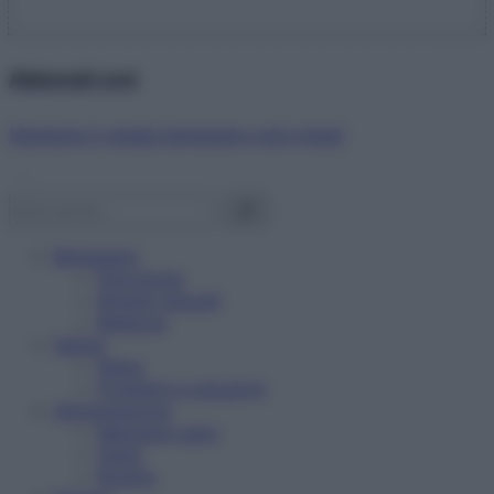
Abbonati ora!
Starbene ti regala benessere ogni mese!
Benessere
Psicologia
Rimedi naturali
Bellezza
Salute
News
Problemi e soluzioni
Alimentazione
Mangiare sano
Diete
Ricette