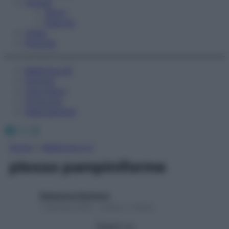
Fitness
Sport
Esercizi
Video
Podcast
Medicina AZ
Farmaci
Calcolatori
Oroscopo
Abbonamenti
Facebook
X
Instagram
Home
»
Medicina A-Z
plesso pampiniforme
Redazione Starbene
1 Gennaio 2025 – Lettura 1 minuto
Seguici su