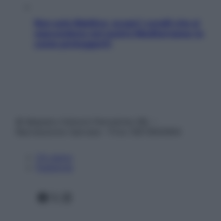
Non solo Maldive: scopri i coralli che si
nascondono nel nostro Mediterraneo (e
come proteggerli)
© Belpietro Edizioni Periodiche SRL –
Riproduzione riservata – P.Iva 13673600964
Chi siamo
Pubblicità
Facebook
X
Instagram