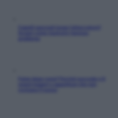
Capelli spezzati lungo l’attaccatura?
Scopri come risolvere l’annoso
problema
Fame dopo cena? Perché succede e 6
snack leggeri e appetitosi che non
rovinano il sonno