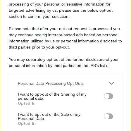
Privacy Policy
processing of your personal or sensitive information for
Cookie Policy
targeted advertising by us, please use the below opt-out
Note Legali
section to confirm your selection.
Preferenze Privacy
Please note that after your opt-out request is processed you
may continue seeing interest-based ads based on personal
information utilized by us or personal information disclosed to
third parties prior to your opt-out.
You may separately opt-out of the further disclosure of your
personal information by third parties on the IAB’s list of
downstream participants.
Personal Data Processing Opt Outs
This information may also be disclosed by us to third parties
on the IAB’s List of Downstream Participants that may further
I want to opt-out of the Sharing of my
disclose it to other third parties.
personal data.
Opted In
Please note that this website/app uses one or more Google
services and may gather and store information including but
I want to opt-out of the Sale of my
Personal Data.
not limited to your visit or usage behaviour. You may click to
Opted In
grant or deny consent to Google and its third-party tags to