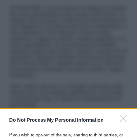
ATTENZIONE: Le informazioni contenute in questo
sito sono presentate a solo scopo informativo, in
nessun caso possono costituire la formulazione di
una diagnosi o la prescrizione di un trattamento, e
non intendono e non devono in alcun modo
sostituire il rapporto diretto medico-paziente o la
visita specialistica. Si raccomanda di chiedere
sempre il parere del proprio medico curante e/o di
specialisti riguardo qualsiasi indicazione riportata.
Se si hanno dubbi o quesiti sull’uso di un farmaco
è necessario contattare il proprio medico. Leggi il
Disclaimer »
Tutti i diritti riservati. Le immagini utilizzate negli
articoli sono di proprietà dell’editore o concesse
in licenza per l’uso. È vietata la riproduzione non
autorizzata.
Do Not Process My Personal Information
Informativa
If you wish to opt-out of the sale, sharing to third parties, or