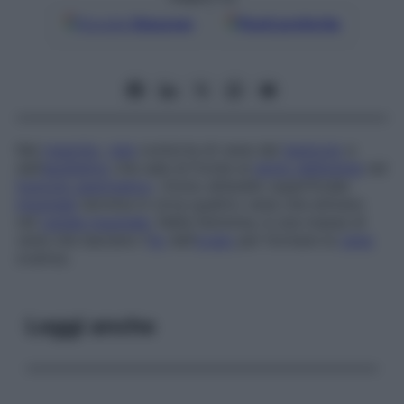
Google
Discover
Fonti preferite
Nel
maschio
,
rete
contorta di vene dal
testicolo
e
dall’
epididimo
che sale di fronte al
dotto deferente
nel
funicolo spermatico
. Vicino all’anello superficiale
inguinale
termina in circa quattro vene che entrano
nel
canale inguinale
. Nella femmina, è una massa di
vene che lasciano l’
ilo
dell’
ovaio
per formare la
vena
ovarica.
Leggi anche