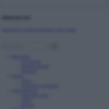
Abbonati ora!
Starbene ti regala benessere ogni mese!
Benessere
Psicologia
Rimedi naturali
Bellezza
Salute
News
Problemi e soluzioni
Alimentazione
Mangiare sano
Diete
Ricette