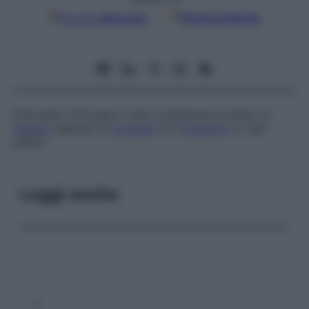
Google
Discover
Fonti preferite
Intervento chirurgico volto a eliminare la pelle e il
tessuto
adiposo in
eccesso
tra l’
ombelico
e i peli
pubici.
Leggi anche