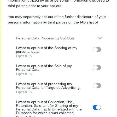
information utilized by us or personal information disclosed to
third parties prior to your opt-out.
You may separately opt-out of the further disclosure of your
personal information by third parties on the IAB’s list of
downstream participants.
Personal Data Processing Opt Outs
This information may also be disclosed by us to third parties
on the IAB’s List of Downstream Participants that may further
I want to opt-out of the Sharing of my
disclose it to other third parties.
personal data.
Opted In
Please note that this website/app uses one or more Google
services and may gather and store information including but
I want to opt-out of the Sale of my
Personal Data.
not limited to your visit or usage behaviour. You may click to
Opted In
grant or deny consent to Google and its third-party tags to
use your data for below specified purposes in below Google
I want to opt-out of processing my
consent section.
Personal Data for Targeted Advertising.
Opted In
I want to opt-out of Collection, Use,
Retention, Sale, and/or Sharing of my
Personal Data that Is Unrelated with the
Purposes for which it was collected.