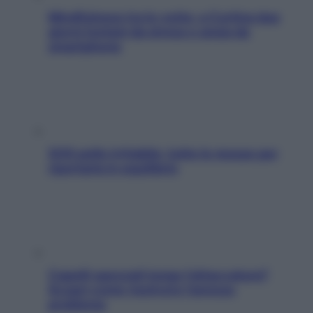
Mindfulness tra le vette: a Cortina due
giorni lontani da stress e ansia da
smartphone
SOS pelle irritabile: tutte le mosse per
riportarla in equilibrio
Capelli spezzati lungo l’attaccatura?
Scopri come risolvere l’annoso
problema