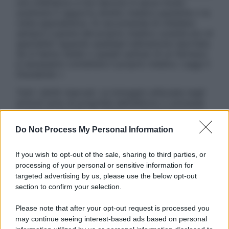
non intendono e non devono in alcun modo
sostituire il rapporto diretto medico-paziente o la
visita specialistica. Si raccomanda di chiedere
sempre il parere del proprio medico curante e/o di
specialisti riguardo qualsiasi indicazione riportata.
Se si hanno dubbi o quesiti sull’uso di un farmaco
è necessario contattare il proprio medico. Leggi il
Disclaimer »
Tutti i diritti riservati. Le immagini utilizzate negli
articoli sono di proprietà dell’editore o concesse
in licenza per l’uso. È vietata la riproduzione non
autorizzata.
Do Not Process My Personal Information
If you wish to opt-out of the sale, sharing to third parties, or
processing of your personal or sensitive information for
Informativa
targeted advertising by us, please use the below opt-out
Privacy Policy
section to confirm your selection.
Cookie Policy
Note Legali
Please note that after your opt-out request is processed you
Preferenze Privacy
may continue seeing interest-based ads based on personal