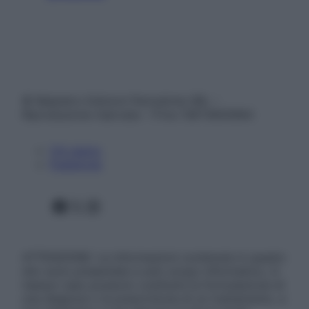
© Belpietro Edizioni Periodiche SRL –
Riproduzione riservata – P.Iva 13673600964
Chi siamo
Pubblicità
Facebook
X
Instagram
ATTENZIONE: Le informazioni contenute in questo
sito sono presentate a solo scopo informativo, in
nessun caso possono costituire la formulazione di
una diagnosi o la prescrizione di un trattamento, e