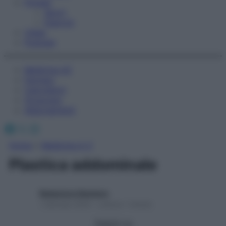
Fitness
Sport
Esercizi
Video
Podcast
Medicina AZ
Farmaci
Calcolatori
Oroscopo
Abbonamenti
Facebook
X
Instagram
Home
»
Medicina A-Z
Plastica addominale
Redazione Starbene
1 Gennaio 2025 – Lettura 1 minuto
Seguici su