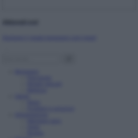
Abbonati ora!
Starbene ti regala benessere ogni mese!
Benessere
Psicologia
Rimedi naturali
Bellezza
Salute
News
Problemi e soluzioni
Alimentazione
Mangiare sano
Diete
Ricette