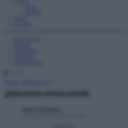
Fitness
Sport
Esercizi
Video
Podcast
Medicina AZ
Farmaci
Calcolatori
Oroscopo
Abbonamenti
Facebook
X
Instagram
Home
»
Medicina A-Z
placenta emocoriale
Redazione Starbene
1 Gennaio 2025 – Lettura 1 minuto
Seguici su