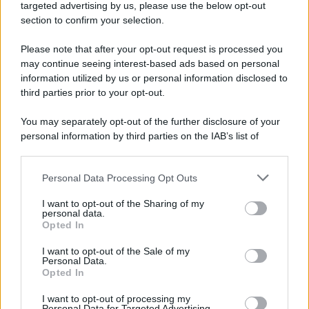
Cookie Policy
targeted advertising by us, please use the below opt-out
Note Legali
section to confirm your selection.
Preferenze Privacy
Please note that after your opt-out request is processed you
may continue seeing interest-based ads based on personal
information utilized by us or personal information disclosed to
third parties prior to your opt-out.
You may separately opt-out of the further disclosure of your
personal information by third parties on the IAB’s list of
downstream participants.
Personal Data Processing Opt Outs
This information may also be disclosed by us to third parties
on the IAB’s List of Downstream Participants that may further
I want to opt-out of the Sharing of my
disclose it to other third parties.
personal data.
Opted In
Please note that this website/app uses one or more Google
services and may gather and store information including but
I want to opt-out of the Sale of my
Personal Data.
not limited to your visit or usage behaviour. You may click to
Opted In
grant or deny consent to Google and its third-party tags to
use your data for below specified purposes in below Google
I want to opt-out of processing my
consent section.
Personal Data for Targeted Advertising.