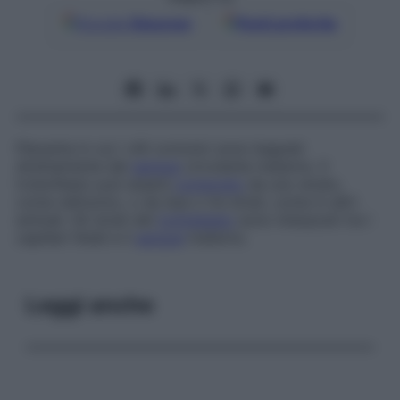
Google
Discover
Fonti preferite
Placenta in cui i villi corionici sono bagnati
direttamente dal
sangue
circolante materno. Il
troboflasto può essere
composto
da uno strato,
come nell’uomo, o da due o tre strati, come in altri
animali. Gli strati del
trofoblasto
sono interposti tra i
capillari fetali e il
sangue
materno.
Leggi anche