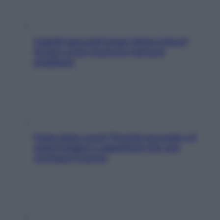
Capelli spezzati lungo l’attaccatura?
Scopri come risolvere l’annoso
problema
Fame dopo cena? Perché succede e 6
snack leggeri e appetitosi che non
rovinano il sonno