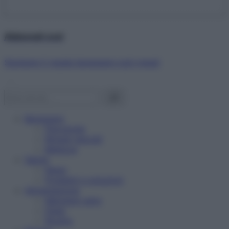
Abbonati ora!
Starbene ti regala benessere ogni mese!
Benessere
Psicologia
Rimedi naturali
Bellezza
Salute
News
Problemi e soluzioni
Alimentazione
Mangiare sano
Diete
Ricette