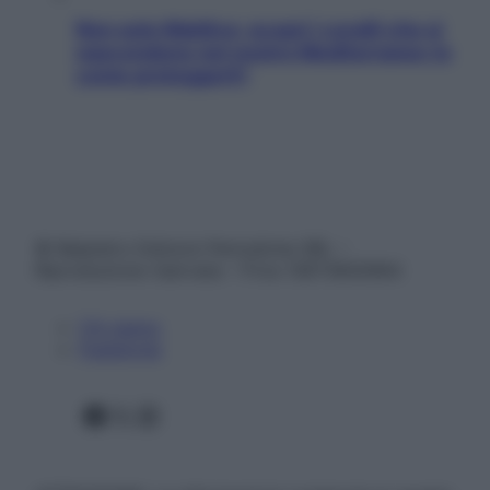
Non solo Maldive: scopri i coralli che si
nascondono nel nostro Mediterraneo (e
come proteggerli)
© Belpietro Edizioni Periodiche SRL –
Riproduzione riservata – P.Iva 13673600964
Chi siamo
Pubblicità
Facebook
X
Instagram