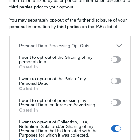
information utilized by us or personal information disclosed to
third parties prior to your opt-out.
You may separately opt-out of the further disclosure of your
personal information by third parties on the IAB’s list of
downstream participants.
Personal Data Processing Opt Outs
This information may also be disclosed by us to third parties
on the IAB’s List of Downstream Participants that may further
I want to opt-out of the Sharing of my
disclose it to other third parties.
personal data.
Opted In
Please note that this website/app uses one or more Google
services and may gather and store information including but
I want to opt-out of the Sale of my
Personal Data.
not limited to your visit or usage behaviour. You may click to
Opted In
grant or deny consent to Google and its third-party tags to
use your data for below specified purposes in below Google
I want to opt-out of processing my
consent section.
Personal Data for Targeted Advertising.
Opted In
I want to opt-out of Collection, Use,
Retention, Sale, and/or Sharing of my
Personal Data that Is Unrelated with the
Purposes for which it was collected.