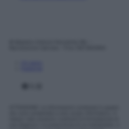
© Belpietro Edizioni Periodiche SRL –
Riproduzione riservata – P.Iva 13673600964
Chi siamo
Pubblicità
Facebook
X
Instagram
ATTENZIONE: Le informazioni contenute in questo
sito sono presentate a solo scopo informativo, in
nessun caso possono costituire la formulazione di
una diagnosi o la prescrizione di un trattamento, e