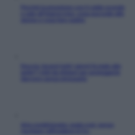
Perché la pressione con il caldo scende
e sale all’improvviso: cosa succede alle
donne e cosa fare subito
Doccia, lavarsi tutti i giorni fa male alla
pelle? I miti da sfatare per proteggerla
davvero senza stressarla
Aria condizionata: usala così, senza
rischiare raffreddore & Co.