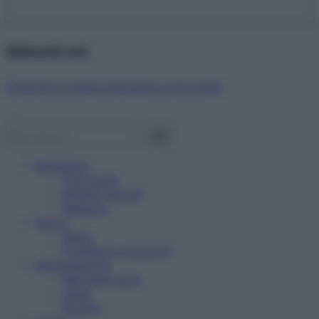
Abbonati ora!
Starbene ti regala benessere ogni mese!
Benessere
Psicologia
Rimedi naturali
Bellezza
Salute
News
Problemi e soluzioni
Alimentazione
Mangiare sano
Diete
Ricette