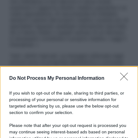
non intendono e non devono in alcun modo
sostituire il rapporto diretto medico-paziente o la
visita specialistica. Si raccomanda di chiedere
sempre il parere del proprio medico curante e/o di
specialisti riguardo qualsiasi indicazione riportata.
Se si hanno dubbi o quesiti sull’uso di un farmaco
è necessario contattare il proprio medico. Leggi il
Disclaimer »
Tutti i diritti riservati. Le immagini utilizzate negli
articoli sono di proprietà dell’editore o concesse
in licenza per l’uso. È vietata la riproduzione non
autorizzata.
Do Not Process My Personal Information
If you wish to opt-out of the sale, sharing to third parties, or
processing of your personal or sensitive information for
Informativa
targeted advertising by us, please use the below opt-out
Privacy Policy
section to confirm your selection.
Cookie Policy
Note Legali
Please note that after your opt-out request is processed you
Preferenze Privacy
may continue seeing interest-based ads based on personal