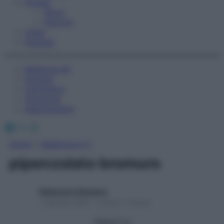
Fitness
Sport
Esercizi
Video
Podcast
Medicina AZ
Farmaci
Calcolatori
Oroscopo
Abbonamenti
Facebook
X
Instagram
Home
»
Medicina A-Z
pipenzolato bromuro
Redazione Starbene
1 Gennaio 2025 – Lettura 1 minuto
Seguici su