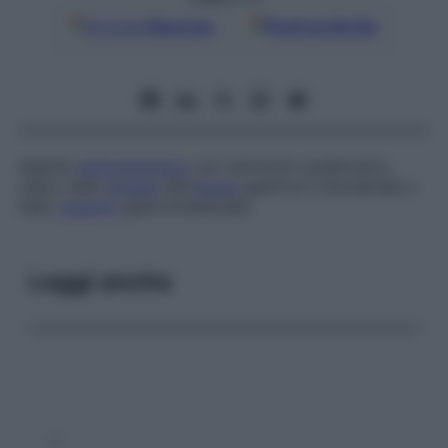
Google
Discover
Fonti preferite
Agente
anticolinergico
con ammonio quaternario,
usato nella
terapia
dell’
ulcera
gastrica e duodenale e
nello
spasmo
gastrointestinale.
Leggi anche