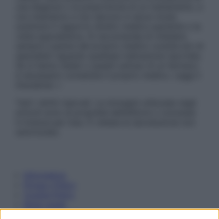
una diagnosi o la prescrizione di un trattamento, e
non intendono e non devono in alcun modo
sostituire il rapporto diretto medico-paziente o la
visita specialistica. Si raccomanda di chiedere
sempre il parere del proprio medico curante e/o di
specialisti riguardo qualsiasi indicazione riportata.
Se si hanno dubbi o quesiti sull’uso di un farmaco
è necessario contattare il proprio medico. Leggi il
Disclaimer »
Tutti i diritti riservati. Le immagini utilizzate negli
articoli sono di proprietà dell’editore o concesse
in licenza per l’uso. È vietata la riproduzione non
autorizzata.
Informativa
Privacy Policy
Cookie Policy
Note Legali
Preferenze Privacy