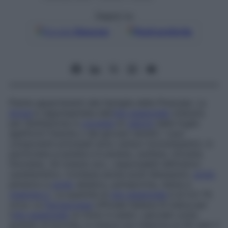
Seguici su
Google
Discover
Fonti preferite
Piante appartenenti alla famiglia delle
Pinaceae
. La
droga
è rappresentata dall’
olio essenziale
ottenuto
per distillazione in
corrente
di
vapore
dalle foglie
aghiformi fresche o dai giovani rametti. I suoi
componenti principali sono carburi monoterpenici, in
particolare a-pinene e b-pinene, canfene, mircene,
limonene, 1,8-cineolo ecc., responsabili dell’odore
caratteristico. Contiene anche acidi diterpenici,
acido
pimarico e
acido
abietico, pininpicrina, resine e
vitamina C
. La quantità di
olio essenziale
è di 0,5-1%
circa. La
Farmacopea
Ufficiale Italiana IX indica per
l’
olio essenziale
un titolo in esteri, calcolati come
acetato di bormile, in misura non inferiore al 4% (per il