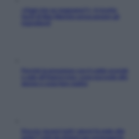
«Oggi che se magnamo?»: 4 ricette
facili di Max Mariola senza pesare gli
ingredienti
Perché la pressione con il caldo scende
e sale all’improvviso: cosa succede alle
donne e cosa fare subito
Doccia, lavarsi tutti i giorni fa male alla
pelle? I miti da sfatare per proteggerla