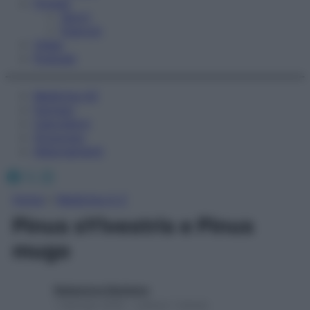
Fitness
Sport
Esercizi
Video
Podcast
Medicina AZ
Farmaci
Calcolatori
Oroscopo
Abbonamenti
Facebook
X
Instagram
Home
»
Medicina A-Z
Pinus sYlvestris e Pinus
mugo
Redazione Starbene
1 Gennaio 2025 – Lettura 1 minuto