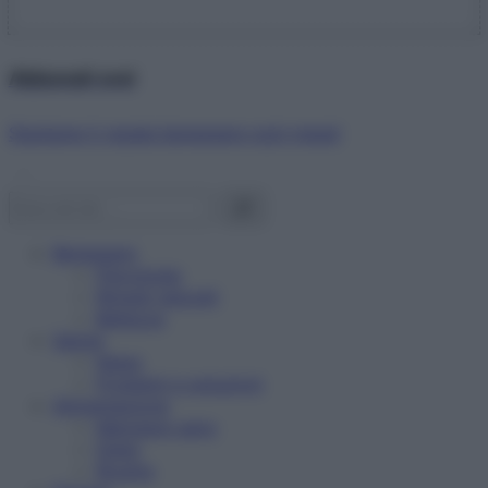
Abbonati ora!
Starbene ti regala benessere ogni mese!
Benessere
Psicologia
Rimedi naturali
Bellezza
Salute
News
Problemi e soluzioni
Alimentazione
Mangiare sano
Diete
Ricette