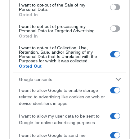
services and may gather and store information including but
I want to opt-out of the Sale of my
Personal Data.
not limited to your visit or usage behaviour. You may click to
Opted In
grant or deny consent to Google and its third-party tags to
use your data for below specified purposes in below Google
I want to opt-out of processing my
consent section.
Personal Data for Targeted Advertising.
Opted In
I want to opt-out of Collection, Use,
Retention, Sale, and/or Sharing of my
Personal Data that Is Unrelated with the
Purposes for which it was collected.
Opted Out
Google consents
I want to allow Google to enable storage
related to advertising like cookies on web or
device identifiers in apps.
I want to allow my user data to be sent to
Google for online advertising purposes.
I want to allow Google to send me