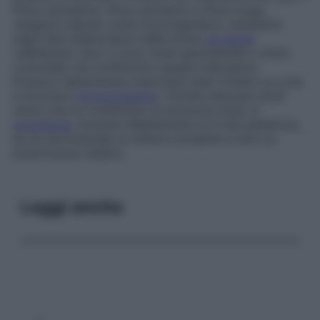
Pinus sylvestris
).
Pinus sylvestris
e
Pinus mugo
vengono indicati come mucoregolatori, antisettici
negli stati infiammatori delle prime
vie aeree
,
rubefacenti. Non vi sono studi sperimentali o clinici
controllati che confermino queste indicazioni.
Possono determinare importanti stati irritativi su cute
e mucose e
broncospasmo
. Poiché mancano studi
clinici che ne confermino la sicurezza d’uso in
gravidanza
, durante l’allattamento e in età pediatrica,
se ne raccomanda un utilizzo prudente e solo su
prescrizione medica.
Leggi anche