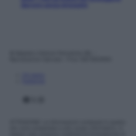
davvero senza stressarla
© Belpietro Edizioni Periodiche SRL –
Riproduzione riservata – P.Iva 13673600964
Chi siamo
Pubblicità
Facebook
X
Instagram
ATTENZIONE: Le informazioni contenute in questo
sito sono presentate a solo scopo informativo, in
nessun caso possono costituire la formulazione di