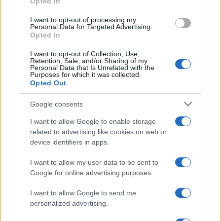
Opted In
grant or deny consent to Google and its third-party tags to
use your data for below specified purposes in below Google
I want to opt-out of processing my
consent section.
Personal Data for Targeted Advertising.
Opted In
I want to opt-out of Collection, Use,
Retention, Sale, and/or Sharing of my
Personal Data that Is Unrelated with the
Purposes for which it was collected.
Opted Out
Google consents
I want to allow Google to enable storage
related to advertising like cookies on web or
device identifiers in apps.
I want to allow my user data to be sent to
Google for online advertising purposes.
I want to allow Google to send me
personalized advertising.