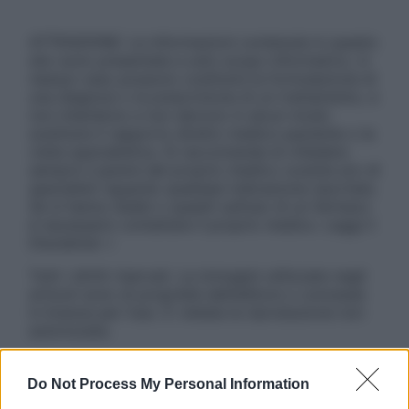
ATTENZIONE: Le informazioni contenute in questo
sito sono presentate a solo scopo informativo, in
nessun caso possono costituire la formulazione di
una diagnosi o la prescrizione di un trattamento, e
non intendono e non devono in alcun modo
sostituire il rapporto diretto medico-paziente o la
visita specialistica. Si raccomanda di chiedere
sempre il parere del proprio medico curante e/o di
specialisti riguardo qualsiasi indicazione riportata.
Se si hanno dubbi o quesiti sull’uso di un farmaco
è necessario contattare il proprio medico. Leggi il
Disclaimer »
Tutti i diritti riservati. Le immagini utilizzate negli
articoli sono di proprietà dell’editore o concesse
in licenza per l’uso. È vietata la riproduzione non
autorizzata.
Do Not Process My Personal Information