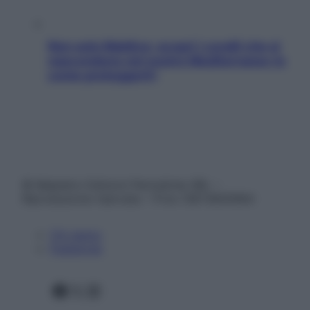
Non solo Maldive: scopri i coralli che si
nascondono nel nostro Mediterraneo (e
come proteggerli)
© Belpietro Edizioni Periodiche SRL –
Riproduzione riservata – P.Iva 13673600964
Chi siamo
Pubblicità
Facebook
X
Instagram