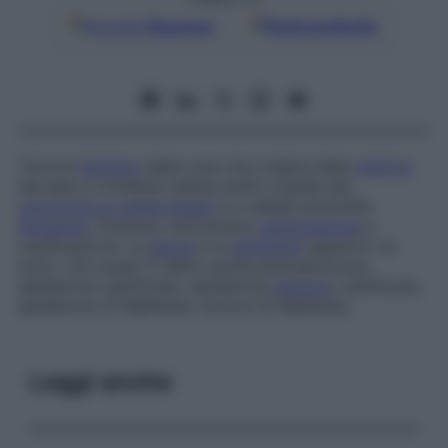
Google
Discover
Fonti preferite
Tumore
benigno
della cute che origina dalla
matrice
del pelo e contiene cellule simili a quelle del
carcinoma a cellule basali
e a cellule eosinofile
fantasma
. Possono riscontrarsi
calcificazione
e
ossificazione. La
fascia
e le
estremità
superiori ne
sono i siti usuali. È detto anche
pilomatrixoma
,
epitelioma calcificato
,
epitelioma
benigno
calcificato
,
epitelioma di Malherbe
,
tumore di Malherbe
.
Leggi anche