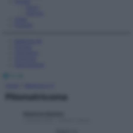
Fitness
Sport
Esercizi
Video
Podcast
Medicina AZ
Farmaci
Calcolatori
Oroscopo
Abbonamenti
Facebook
X
Instagram
Home
»
Medicina A-Z
Pilomatricoma
Redazione Starbene
1 Gennaio 2025 – Lettura 1 minuto
Seguici su