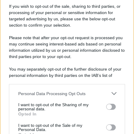
Informativa
Privacy Policy
If you wish to opt-out of the sale, sharing to third parties, or
Cookie Policy
processing of your personal or sensitive information for
Note Legali
targeted advertising by us, please use the below opt-out
Preferenze Privacy
section to confirm your selection.
Please note that after your opt-out request is processed you
may continue seeing interest-based ads based on personal
information utilized by us or personal information disclosed to
third parties prior to your opt-out.
You may separately opt-out of the further disclosure of your
personal information by third parties on the IAB’s list of
downstream participants.
Personal Data Processing Opt Outs
This information may also be disclosed by us to third parties
on the IAB’s List of Downstream Participants that may further
I want to opt-out of the Sharing of my
disclose it to other third parties.
personal data.
Opted In
Please note that this website/app uses one or more Google
services and may gather and store information including but
I want to opt-out of the Sale of my
Personal Data.
not limited to your visit or usage behaviour. You may click to