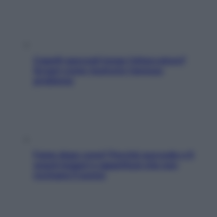
Capelli spezzati lungo l’attaccatura?
Scopri come risolvere l’annoso
problema
Fame dopo cena? Perché succede e 6
snack leggeri e appetitosi che non
rovinano il sonno