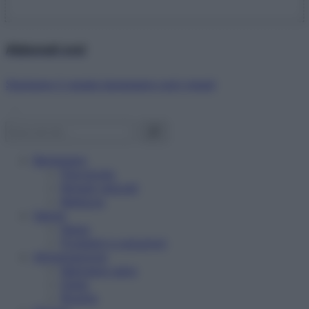
Abbonati ora!
Starbene ti regala benessere ogni mese!
Benessere
Psicologia
Rimedi naturali
Bellezza
Salute
News
Problemi e soluzioni
Alimentazione
Mangiare sano
Diete
Ricette