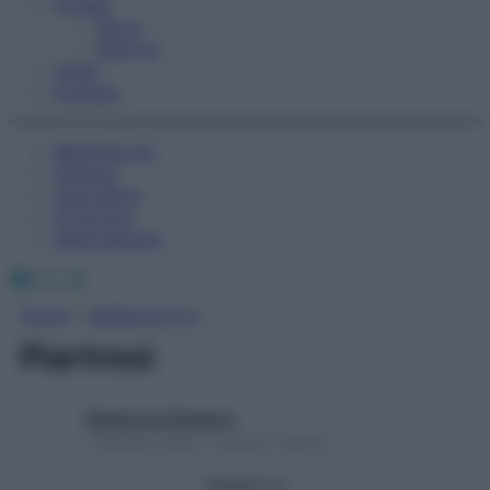
Fitness
Sport
Esercizi
Video
Podcast
Medicina AZ
Farmaci
Calcolatori
Oroscopo
Abbonamenti
Facebook
X
Instagram
Home
»
Medicina A-Z
Piartrosi
Redazione Starbene
1 Gennaio 2025 – Lettura 1 minuto
Seguici su