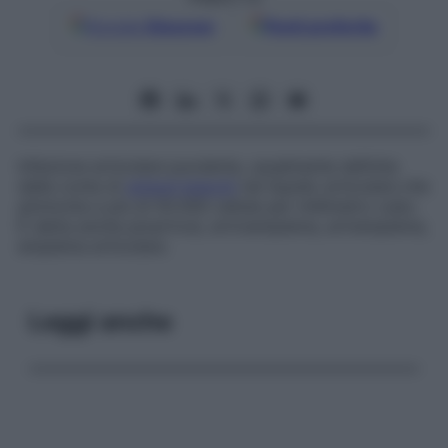
Google
Discover
Fonti preferite
Infezione articolare purulenta, usualmente definita
dalla conta di
globuli bianchi
nel liquido articolare che
ammonta a più di 50.000 cellule per millimetro cubo.
È detta anche
pioartrosi
,
artroempiema
,
artrempiema
,
empiema articolare
.
Leggi anche