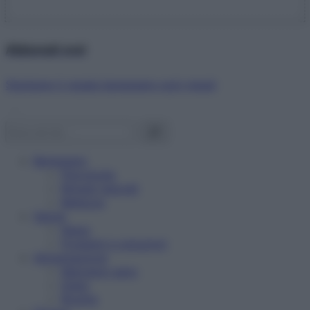
Abbonati ora!
Starbene ti regala benessere ogni mese!
Benessere
Psicologia
Rimedi naturali
Bellezza
Salute
News
Problemi e soluzioni
Alimentazione
Mangiare sano
Diete
Ricette