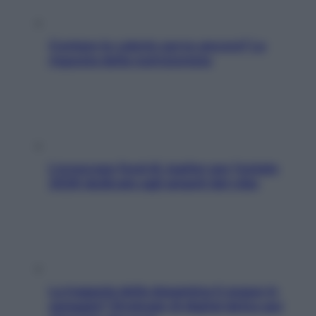
Contare le calorie serve ancora? La
risposta della nutrizionista
L’oroscopo food di Jupiter per l’estate
2026 dedicato agli amanti del cibo
La trappola della dopamina ti segue in
spiaggia? Strategie di digital detox per