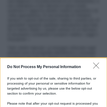
una diagnosi o la prescrizione di un trattamento, e
non intendono e non devono in alcun modo
sostituire il rapporto diretto medico-paziente o la
visita specialistica. Si raccomanda di chiedere
sempre il parere del proprio medico curante e/o di
specialisti riguardo qualsiasi indicazione riportata.
Se si hanno dubbi o quesiti sull’uso di un farmaco
è necessario contattare il proprio medico. Leggi il
Disclaimer »
Tutti i diritti riservati. Le immagini utilizzate negli
articoli sono di proprietà dell’editore o concesse
in licenza per l’uso. È vietata la riproduzione non
autorizzata.
Do Not Process My Personal Information
If you wish to opt-out of the sale, sharing to third parties, or
Informativa
processing of your personal or sensitive information for
Privacy Policy
targeted advertising by us, please use the below opt-out
Cookie Policy
section to confirm your selection.
Note Legali
Preferenze Privacy
Please note that after your opt-out request is processed you