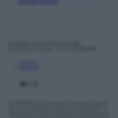
staccare davvero
© Belpietro Edizioni Periodiche SRL –
Riproduzione riservata – P.Iva 13673600964
Chi siamo
Pubblicità
Facebook
X
Instagram
ATTENZIONE: Le informazioni contenute in questo
sito sono presentate a solo scopo informativo, in
nessun caso possono costituire la formulazione di