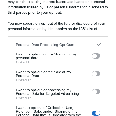
may continue seeing interest-based ads based on personal
information utilized by us or personal information disclosed to
third parties prior to your opt-out.
You may separately opt-out of the further disclosure of your
personal information by third parties on the IAB’s list of
downstream participants.
Personal Data Processing Opt Outs
This information may also be disclosed by us to third parties
on the IAB’s List of Downstream Participants that may further
I want to opt-out of the Sharing of my
disclose it to other third parties.
personal data.
Opted In
Please note that this website/app uses one or more Google
services and may gather and store information including but
I want to opt-out of the Sale of my
Personal Data.
not limited to your visit or usage behaviour. You may click to
Opted In
grant or deny consent to Google and its third-party tags to
use your data for below specified purposes in below Google
I want to opt-out of processing my
consent section.
Personal Data for Targeted Advertising.
Opted In
I want to opt-out of Collection, Use,
Retention, Sale, and/or Sharing of my
Personal Data that Is Unrelated with the