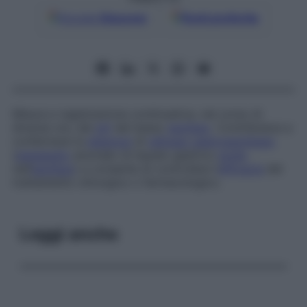
Google
Discover
Fonti preferite
Misura e registrazione continuativa, nel corso di
diverse ore, del
pH
del basso
esofago
. Contribuisce a
confermare la
diagnosi
di
reflusso gastroesofageo
(
passaggio
anomalo di liquido gastrico
acido
nell’
esofago
) e consente di controllare l’
efficacia
del
trattamento chirurgico o farmacologico.
Leggi anche