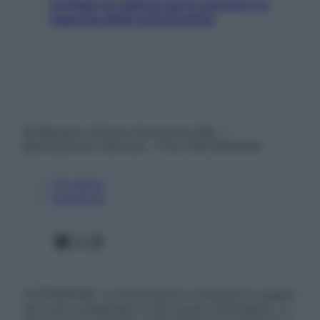
Contare le calorie serve ancora? La
risposta della nutrizionista
© Belpietro Edizioni Periodiche SRL –
Riproduzione riservata – P.Iva 13673600964
Chi siamo
Pubblicità
Facebook
X
Instagram
ATTENZIONE: Le informazioni contenute in questo
sito sono presentate a solo scopo informativo, in