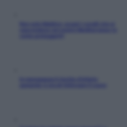
Non solo Maldive: scopri i coralli che si
nascondono nel nostro Mediterraneo (e
come proteggerli)
In menopausa il rischio d’infarto
aumenta: è ora di rinforzare il cuore