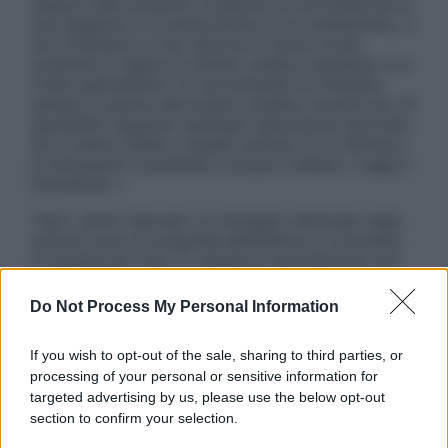
nessun caso possono costituire la formulazione di
una diagnosi o la prescrizione di un trattamento, e
non intendono e non devono in alcun modo
sostituire il rapporto diretto medico-paziente o la
visita specialistica. Si raccomanda di chiedere
sempre il parere del proprio medico curante e/o di
specialisti riguardo qualsiasi indicazione riportata.
Se si hanno dubbi o quesiti sull’uso di un farmaco
è necessario contattare il proprio medico. Leggi il
Disclaimer »
Tutti i diritti riservati. Le immagini utilizzate negli
articoli sono di proprietà dell’editore o concesse
in licenza per l’uso. È vietata la riproduzione non
autorizzata.
Do Not Process My Personal Information
If you wish to opt-out of the sale, sharing to third parties, or
Informativa
processing of your personal or sensitive information for
Privacy Policy
targeted advertising by us, please use the below opt-out
Cookie Policy
section to confirm your selection.
Note Legali