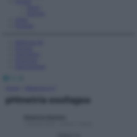
Fitness
Sport
Esercizi
Video
Podcast
Medicina AZ
Farmaci
Calcolatori
Oroscopo
Abbonamenti
Facebook
X
Instagram
Home
»
Medicina A-Z
pHmetria esofagea
Redazione Starbene
1 Gennaio 2025 – Lettura 1 minuto
Seguici su