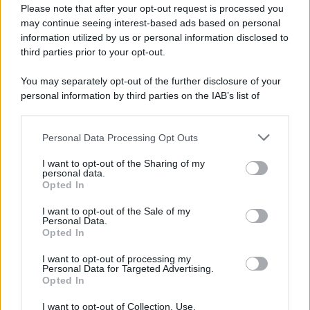
Preferenze Privacy
Please note that after your opt-out request is processed you
may continue seeing interest-based ads based on personal
information utilized by us or personal information disclosed to
third parties prior to your opt-out.
You may separately opt-out of the further disclosure of your
personal information by third parties on the IAB’s list of
downstream participants.
Personal Data Processing Opt Outs
This information may also be disclosed by us to third parties
on the IAB’s List of Downstream Participants that may further
I want to opt-out of the Sharing of my
disclose it to other third parties.
personal data.
Opted In
Please note that this website/app uses one or more Google
services and may gather and store information including but
I want to opt-out of the Sale of my
Personal Data.
not limited to your visit or usage behaviour. You may click to
Opted In
grant or deny consent to Google and its third-party tags to
use your data for below specified purposes in below Google
I want to opt-out of processing my
consent section.
Personal Data for Targeted Advertising.
Opted In
I want to opt-out of Collection, Use,