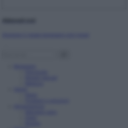
Abbonati ora!
Starbene ti regala benessere ogni mese!
Benessere
Psicologia
Rimedi naturali
Bellezza
Salute
News
Problemi e soluzioni
Alimentazione
Mangiare sano
Diete
Ricette