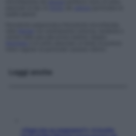
microfilaremia nel
sangue
periferico sono di solito
associati al tipo di
morso
del
vettore
particolare di
quella specie.
Periodicità subperiodica
Periodicità microfilariale,
nella
filariasi
non strettamente notturna, tendente a
variare dalla sera alla prima mattina. Questo
fenomeno
è di solito associato ai tempi di puntura
meno regolari di particolari zanzare vettrici.
Leggi anche
«Oggi che se magnamo?»: 4 ricette