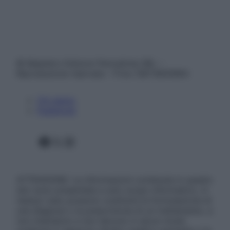
© Belpietro Edizioni Periodiche SRL –
Riproduzione riservata – P.Iva 13673600964
Chi siamo
Pubblicità
Facebook
X
Instagram
ATTENZIONE: Le informazioni contenute in questo
sito sono presentate a solo scopo informativo, in
nessun caso possono costituire la formulazione di
una diagnosi o la prescrizione di un trattamento, e
non intendono e non devono in alcun modo