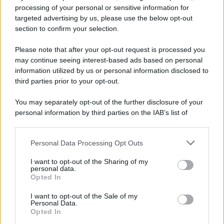
processing of your personal or sensitive information for
targeted advertising by us, please use the below opt-out
section to confirm your selection.
Please note that after your opt-out request is processed you
may continue seeing interest-based ads based on personal
information utilized by us or personal information disclosed to
third parties prior to your opt-out.
You may separately opt-out of the further disclosure of your
personal information by third parties on the IAB’s list of
downstream participants.
Personal Data Processing Opt Outs
This information may also be disclosed by us to third parties
on the IAB’s List of Downstream Participants that may further
I want to opt-out of the Sharing of my
disclose it to other third parties.
personal data.
Opted In
Please note that this website/app uses one or more Google
services and may gather and store information including but
I want to opt-out of the Sale of my
Personal Data.
not limited to your visit or usage behaviour. You may click to
Opted In
grant or deny consent to Google and its third-party tags to