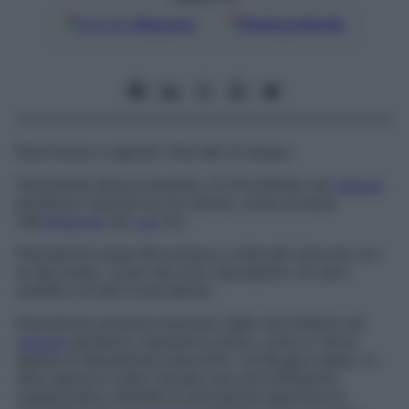
Google
Discover
Fonti preferite
Ricorrenza a regolari intervalli di tempo.
Periodicità diurna
Aumento di microfilarie nel
sangue
periferico durante le ore diurne, come avviene
nell’
infezione
da
Loa
loa
.
Periodicità lunare
Ricorrenza a intervalli sincroni con
le fasi lunari, come nel ciclo riproduttivo di certi
anellidi e di altri invertebrati.
Periodicità notturna
Aumento delle microfilarie nel
sangue
periferico durante la notte, come in certe
specie di
Wuchereria bancrofti
o di
Brugia malayi
. In
altre specie è stata rilevata una microfilaremia
subperiodica. Modelli di periodicità specifica di