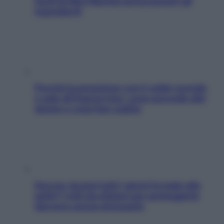
facili di Max Mariola senza pesare gli
ingredienti
Perché la pressione con il caldo scende
e sale all’improvviso: cosa succede alle
donne e cosa fare subito
Doccia, lavarsi tutti i giorni fa male alla
pelle? I miti da sfatare per proteggerla
davvero senza stressarla