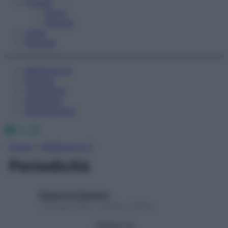
Fitness
Sport
Esercizi
Video
Podcast
Medicina AZ
Farmaci
Calcolatori
Oroscopo
Abbonamenti
Facebook
X
Instagram
Home
»
Medicina A-Z
Periodicità
Redazione Starbene
1 Gennaio 2025 – Lettura 1 minuto
Seguici su