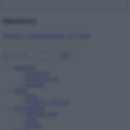
Abbonati ora!
Starbene ti regala benessere ogni mese!
Benessere
Psicologia
Rimedi naturali
Bellezza
Salute
News
Problemi e soluzioni
Alimentazione
Mangiare sano
Diete
Ricette