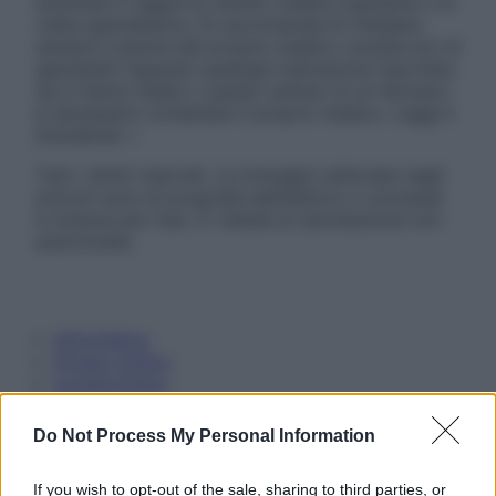
sostituire il rapporto diretto medico-paziente o la
visita specialistica. Si raccomanda di chiedere
sempre il parere del proprio medico curante e/o di
specialisti riguardo qualsiasi indicazione riportata.
Se si hanno dubbi o quesiti sull’uso di un farmaco
è necessario contattare il proprio medico. Leggi il
Disclaimer »
Tutti i diritti riservati. Le immagini utilizzate negli
articoli sono di proprietà dell’editore o concesse
in licenza per l’uso. È vietata la riproduzione non
autorizzata.
Informativa
Privacy Policy
Cookie Policy
Note Legali
Preferenze Privacy
Do Not Process My Personal Information
If you wish to opt-out of the sale, sharing to third parties, or