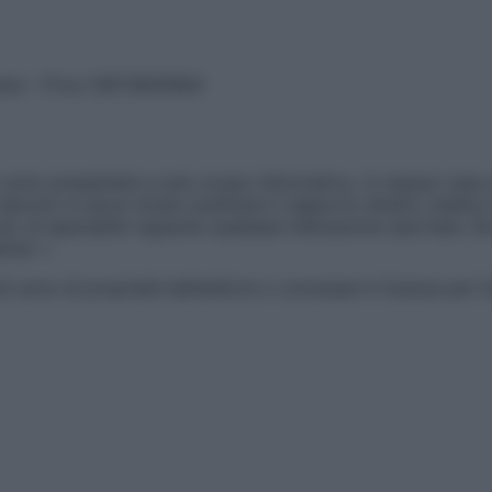
vata – P.Iva 13673600964
sono presentate a solo scopo informativo, in nessun caso p
devono in alcun modo sostituire il rapporto diretto medico-p
 di specialisti riguardo qualsiasi indicazione riportata. Se
aimer »
ticoli sono di proprietà dell’editore o concesse in licenza per 