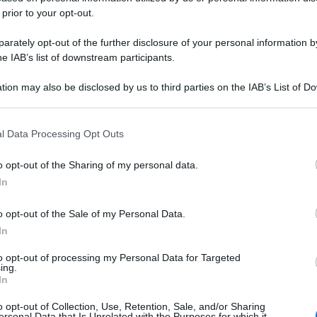
 prior to your opt-out.
rately opt-out of the further disclosure of your personal information by
he IAB’s list of downstream participants.
tion may also be disclosed by us to third parties on the IAB’s List of 
 that may further disclose it to other third parties.
 that this website/app uses one or more Google services and may gath
l Data Processing Opt Outs
including but not limited to your visit or usage behaviour. You may click 
 to Google and its third-party tags to use your data for below specifi
o opt-out of the Sharing of my personal data.
ogle consent section.
In
o opt-out of the Sale of my Personal Data.
In
to opt-out of processing my Personal Data for Targeted
ing.
In
o opt-out of Collection, Use, Retention, Sale, and/or Sharing
ersonal Data that Is Unrelated with the Purposes for which it