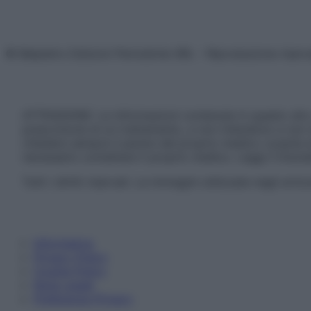
© Belpietro Edizioni Periodiche SRL – Riproduzione riser
ATTENZIONE: Le informazioni contenute in questo sito 
prescrizione di un trattamento, e non intendono e non 
chiedere sempre il parere del proprio medico curante e/o
necessario contattare il proprio medico. Leggi il Discl
Tutti i diritti riservati. Le immagini utilizzate negli ar
Informativa
Privacy Policy
Cookie Policy
Note Legali
Preferenze Privacy