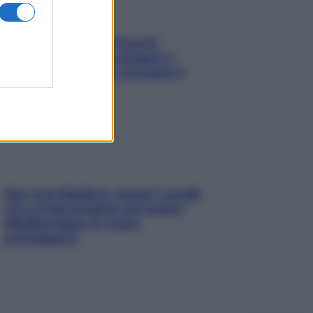
Fame dopo cena? Perché
succede e 6 snack leggeri e
appetitosi che non rovinano il
sonno
Non solo Maldive: scopri i coralli
che si nascondono nel nostro
Mediterraneo (e come
proteggerli)