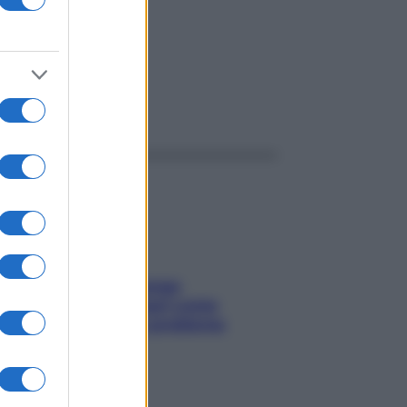
ggi anche
Capelli spezzati lungo
l’attaccatura? Scopri come
risolvere l’annoso problema