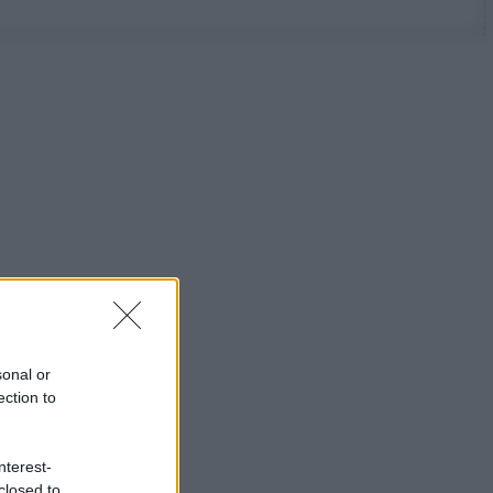
sonal or
ection to
nterest-
closed to