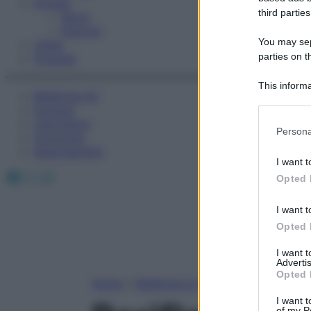
Fitness
third parties
Sport
Esercizi
You may sepa
Video
parties on t
Podcast
This informa
Medicina AZ
Participants
Farmaci
Calcolatori
Please note
Persona
Oroscopo
information 
Abbonamenti
deny consent
I want t
in below Go
Facebook
X
Instagram
Opted 
I want t
Opted 
I want 
Advertis
Opted 
Home
»
Medicina A-Z
I want t
of my P