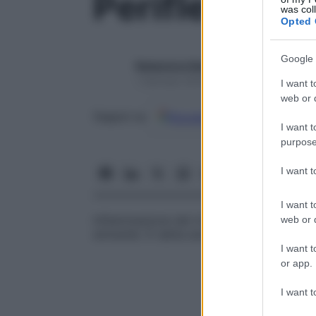
Periflebite
was col
Opted 
Google 
Redazione Starbene
1 Gennaio 2025 – Lettura 1 minuto
I want t
web or d
Google
Discover
Fon
Seguici su
I want t
purpose
I want 
I want t
Infiammazione del rivestimento esterno d
web or d
entrambi. È detta anche
perivenite
.
I want t
or app.
I want t