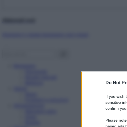
Abbonati ora!
Starbene ti regala benessere ogni mese!
Benessere
Psicologia
Rimedi naturali
Bellezza
Do Not Pr
Salute
News
If you wish 
Problemi e soluzioni
sensitive in
Alimentazione
confirm your
Mangiare sano
Diete
Please note
Ricette
based ads b