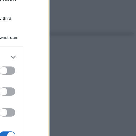
 third
Downstream
er and store
to grant or
ed purposes