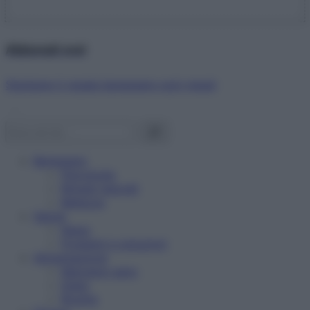
Abbonati ora!
Starbene ti regala benessere ogni mese!
Benessere
Psicologia
Rimedi naturali
Bellezza
Salute
News
Problemi e soluzioni
Alimentazione
Mangiare sano
Diete
Ricette