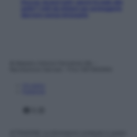
Doccia, lavarsi tutti i giorni fa male alla
pelle? I miti da sfatare per proteggerla
davvero senza stressarla
© Belpietro Edizioni Periodiche SRL –
Riproduzione riservata – P.Iva 13673600964
Chi siamo
Pubblicità
Facebook
X
Instagram
ATTENZIONE: Le informazioni contenute in questo