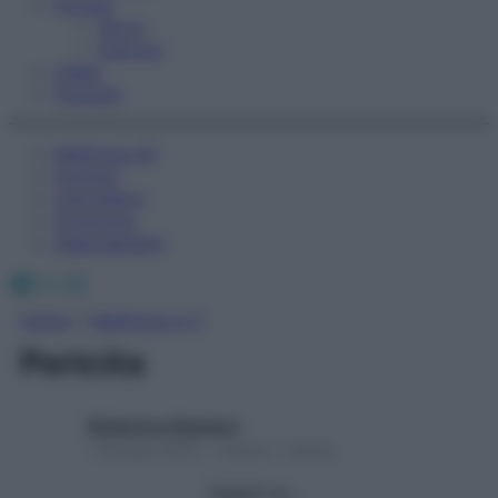
Fitness
Sport
Esercizi
Video
Podcast
Medicina AZ
Farmaci
Calcolatori
Oroscopo
Abbonamenti
Facebook
X
Instagram
Home
»
Medicina A-Z
Pericita
Redazione Starbene
1 Gennaio 2025 – Lettura 1 minuto
Seguici su