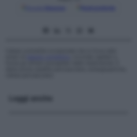
Google
Discover
Fonti preferite
Cellula contrattile occasionale che si trova nello
strato di
tessuto connettivo
; circonda capillari e
forma gli sfinteri precapillari delle metarteriole. È
detta anche
satellite perivascolare
,
emangiopericita
,
cellula perivascolare
.
Leggi anche