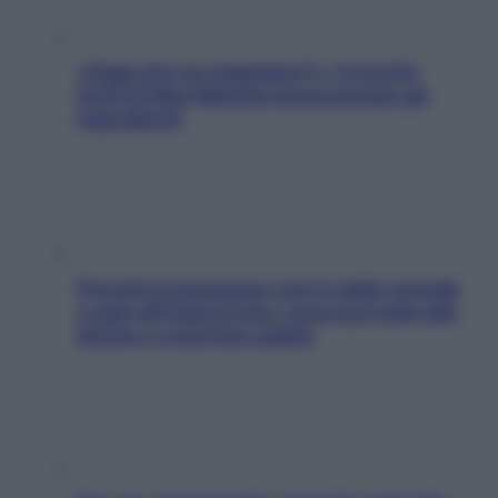
«Oggi che se magnamo?»: 4 ricette
facili di Max Mariola senza pesare gli
ingredienti
Perché la pressione con il caldo scende
e sale all’improvviso: cosa succede alle
donne e cosa fare subito