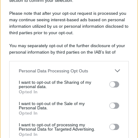
Note Legali
section to confirm your selection.
Preferenze Privacy
Please note that after your opt-out request is processed you
may continue seeing interest-based ads based on personal
information utilized by us or personal information disclosed to
third parties prior to your opt-out.
You may separately opt-out of the further disclosure of your
personal information by third parties on the IAB’s list of
downstream participants.
Personal Data Processing Opt Outs
This information may also be disclosed by us to third parties
on the IAB’s List of Downstream Participants that may further
I want to opt-out of the Sharing of my
disclose it to other third parties.
personal data.
Opted In
Please note that this website/app uses one or more Google
services and may gather and store information including but
I want to opt-out of the Sale of my
Personal Data.
not limited to your visit or usage behaviour. You may click to
Opted In
grant or deny consent to Google and its third-party tags to
use your data for below specified purposes in below Google
I want to opt-out of processing my
consent section.
Personal Data for Targeted Advertising.
Opted In