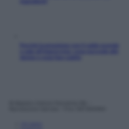
ingredienti
Perché la pressione con il caldo scende
e sale all’improvviso: cosa succede alle
donne e cosa fare subito
© Belpietro Edizioni Periodiche SRL –
Riproduzione riservata – P.Iva 13673600964
Chi siamo