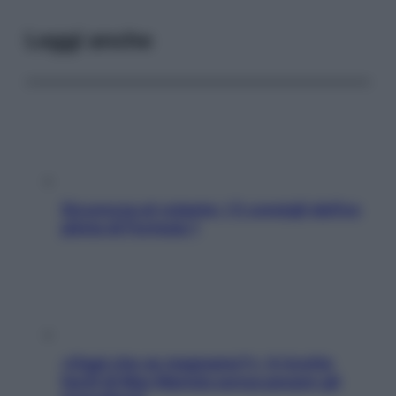
Leggi anche
Sicurezza al volante: i 5 consigli dell’ex
pilota di Formula 1
«Oggi che se magnamo?»: 4 ricette
facili di Max Mariola senza pesare gli