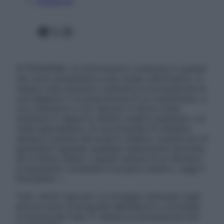
Pubblicità
Facebook
X
Instagram
ATTENZIONE: Le informazioni contenute in questo
sito sono presentate a solo scopo informativo, in
nessun caso possono costituire la formulazione di
una diagnosi o la prescrizione di un trattamento, e
non intendono e non devono in alcun modo
sostituire il rapporto diretto medico-paziente o la
visita specialistica. Si raccomanda di chiedere
sempre il parere del proprio medico curante e/o di
specialisti riguardo qualsiasi indicazione riportata.
Se si hanno dubbi o quesiti sull’uso di un farmaco
è necessario contattare il proprio medico. Leggi il
Disclaimer »
Tutti i diritti riservati. Le immagini utilizzate negli
articoli sono di proprietà dell’editore o concesse
in licenza per l’uso. È vietata la riproduzione non