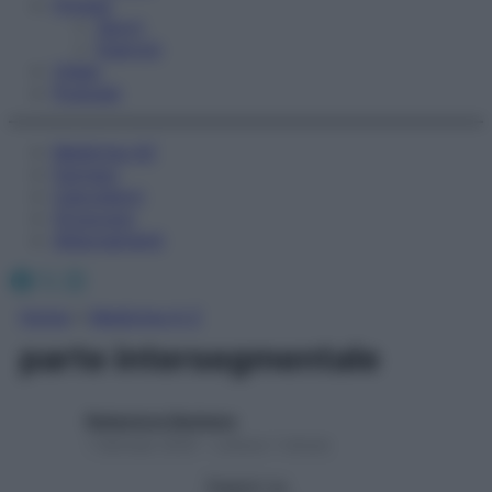
Fitness
Sport
Esercizi
Video
Podcast
Medicina AZ
Farmaci
Calcolatori
Oroscopo
Abbonamenti
Facebook
X
Instagram
Home
»
Medicina A-Z
parte intersegmentale
Redazione Starbene
1 Gennaio 2025 – Lettura 1 minuto
Seguici su