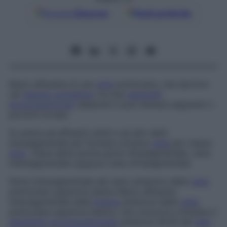
Google
Discover
Fonti preferite
Ramo affluente di una
vena
polmonare, che decorre
nel
tessuto connettivo
tra due
segmenti
broncopolmonari
adiacenti e può drenare segmenti o
porzioni di essi.
Si unisce ad affluenti simili e ad altri detti
intrasegmentali per formare un’unica
vena
per ciasun
lobo
. Viene detta anche
parte infrasegmentale
,
vena
intersegmentale
opppure
vena infrasegmentale
.
Parte intersegmentale del ramo anteriore della
vena
polmonare superiore destra
Ramo affluente
intersegmentale della
branca
anteriore della
vena
polmonare superiore destra, che concorre a drenare il
segmento
broncopolmonare
anteriore (B III) del
lobo