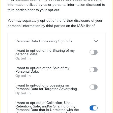
information utilized by us or personal information disclosed to
third parties prior to your opt-out.
You may separately opt-out of the further disclosure of your
personal information by third parties on the IAB’s list of
downstream participants.
Personal Data Processing Opt Outs
This information may also be disclosed by us to third parties
on the IAB’s List of Downstream Participants that may further
I want to opt-out of the Sharing of my
disclose it to other third parties.
personal data.
Opted In
Please note that this website/app uses one or more Google
services and may gather and store information including but
I want to opt-out of the Sale of my
Personal Data.
not limited to your visit or usage behaviour. You may click to
Opted In
grant or deny consent to Google and its third-party tags to
use your data for below specified purposes in below Google
I want to opt-out of processing my
consent section.
Personal Data for Targeted Advertising.
Opted In
I want to opt-out of Collection, Use,
Retention, Sale, and/or Sharing of my
Personal Data that Is Unrelated with the