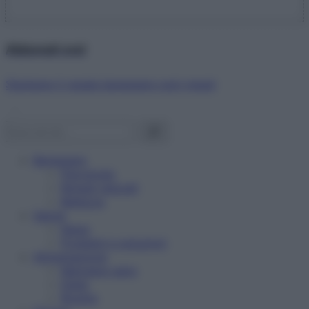
Abbonati ora!
Starbene ti regala benessere ogni mese!
Benessere
Psicologia
Rimedi naturali
Bellezza
Salute
News
Problemi e soluzioni
Alimentazione
Mangiare sano
Diete
Ricette