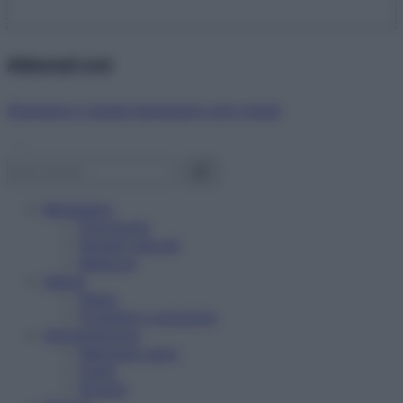
Abbonati ora!
Starbene ti regala benessere ogni mese!
Benessere
Psicologia
Rimedi naturali
Bellezza
Salute
News
Problemi e soluzioni
Alimentazione
Mangiare sano
Diete
Ricette