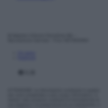
© Belpietro Edizioni Periodiche SRL –
Riproduzione riservata – P.Iva 13673600964
Chi siamo
Pubblicità
Facebook
X
Instagram
ATTENZIONE: Le informazioni contenute in questo
sito sono presentate a solo scopo informativo, in
nessun caso possono costituire la formulazione di
una diagnosi o la prescrizione di un trattamento, e