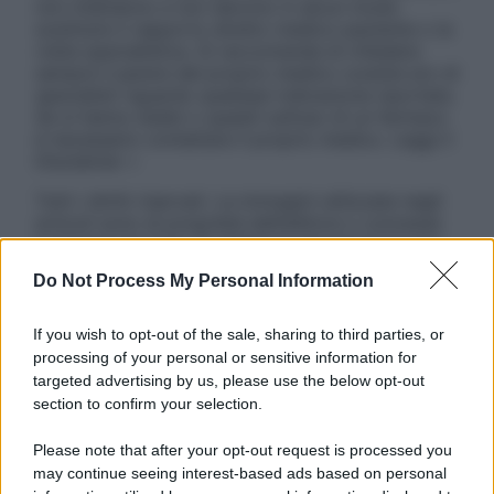
non intendono e non devono in alcun modo
sostituire il rapporto diretto medico-paziente o la
visita specialistica. Si raccomanda di chiedere
sempre il parere del proprio medico curante e/o di
specialisti riguardo qualsiasi indicazione riportata.
Se si hanno dubbi o quesiti sull’uso di un farmaco
è necessario contattare il proprio medico. Leggi il
Disclaimer »
Tutti i diritti riservati. Le immagini utilizzate negli
articoli sono di proprietà dell’editore o concesse
in licenza per l’uso. È vietata la riproduzione non
autorizzata.
Do Not Process My Personal Information
If you wish to opt-out of the sale, sharing to third parties, or
processing of your personal or sensitive information for
Informativa
targeted advertising by us, please use the below opt-out
Privacy Policy
section to confirm your selection.
Cookie Policy
Note Legali
Please note that after your opt-out request is processed you
Preferenze Privacy
may continue seeing interest-based ads based on personal