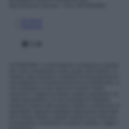
Riproduzione riservata – P.Iva 13673600964
Chi siamo
Pubblicità
Facebook
X
Instagram
ATTENZIONE: Le informazioni contenute in questo
sito sono presentate a solo scopo informativo, in
nessun caso possono costituire la formulazione di
una diagnosi o la prescrizione di un trattamento, e
non intendono e non devono in alcun modo
sostituire il rapporto diretto medico-paziente o la
visita specialistica. Si raccomanda di chiedere
sempre il parere del proprio medico curante e/o di
specialisti riguardo qualsiasi indicazione riportata.
Se si hanno dubbi o quesiti sull’uso di un farmaco
è necessario contattare il proprio medico. Leggi il
Disclaimer »