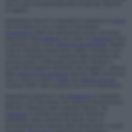
che si crea è fondamentalmente di due tipi, descritti
di seguito.
Dipendenza fisica
È la necessità di assumere la
droga
nel momento in cui, a causa di una brusca
sospensione
della sua assunzione, la sua mancanza
determina nell’
organismo
uno stato di
malessere
fisico
e psichico, noto come
sindrome da astinenza
. Questa
crea un desiderio spasmodico (detto craving) e una
ricerca compulsiva e incessante della sostanza che
provoca gravi conflittualità personali, familiari e
sociali stravolgendo l’esistenza del soggetto. I sintomi
della
sindrome da astinenza
nascono dalla mancanza
che si viene a creare a
livello
del
sistema nervoso
centrale (SNC) della sostanza da cui si è dipendenti.
Dipendenza psichica
È una
sensazione
di instabilità
psichica e di insicurezza che rendono emotivamente
difficile il distacco dalla sostanza d’abuso. Per
tolleranza
si intende la progressiva riduzione
dell’effetto della sostanza da abuso dopo la
somministrazione ripetuta della stessa dose: a causa
di questo
fenomeno
il paziente per ottenere il