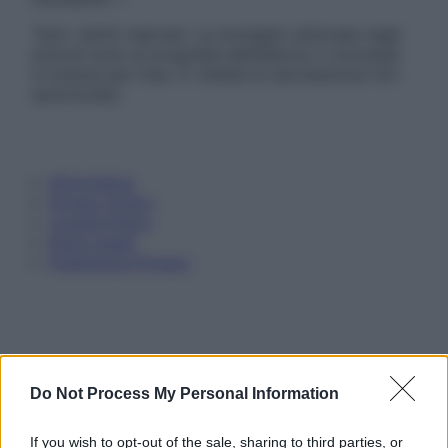
Tutti i diritti riservati. Le immagini utilizzate negli
articoli sono di proprietà dell’editore o concesse
in licenza per l’uso. È vietata la riproduzione non
autorizzata.
Informativa
Privacy Policy
Cookie Policy
Note Legali
Preferenze Privacy
Do Not Process My Personal Information
If you wish to opt-out of the sale, sharing to third parties, or