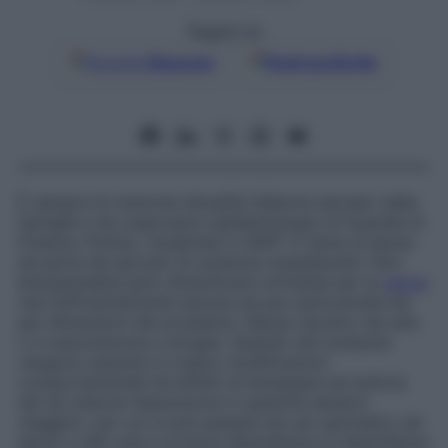
Seguici su
Google
Discover
Fonti preferite
È sempre di notevole attualità l’allarme lanciato dalle
famiglie e da osservatori epidemiologici di Guardia di
Finanza, Polizia, Carabinieri e SERT in tema di abuso
da parte dei giovani di sostanze stupefacenti. Non
bisognerebbe però dimenticare un’insidia per la
salute
mai sufficientemente temuta sia per pericolosità sia
per dimensioni del problema: l’abuso alcolico da solo
o in associazione a droghe. Quando tali sostanze
vengono assunte si creano modificazioni
comportamentali ed effetti di benessere ed euforia
tali da indurne l’assunzione in quantità sempre
maggiori, per cui si può passare da uso sporadico ad
abuso e alla vera e propria dipendenza.La dipendenza