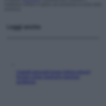
medesimo effetto è spinto ad aumentare la dose della
sostanza.
Leggi anche
Capelli spezzati lungo l’attaccatura?
Scopri come risolvere l’annoso
problema