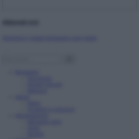
Abbonati ora!
Starbene ti regala benessere ogni mese!
Benessere
Psicologia
Rimedi naturali
Bellezza
Salute
News
Problemi e soluzioni
Alimentazione
Mangiare sano
Diete
Ricette