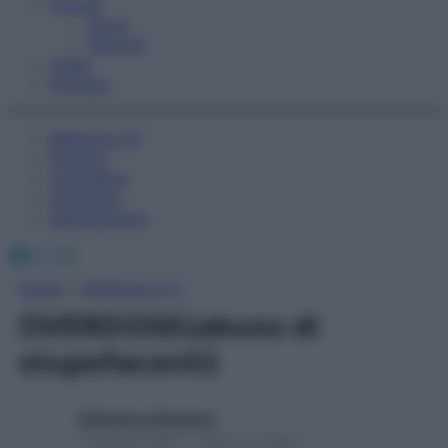
Fitness
Sport
Esercizi
Video
Podcast
Medicina AZ
Farmaci
Calcolatori
Oroscopo
Abbonamenti
Facebook
X
Instagram
Home
»
Medicina A-Z
OVERDOSE(abuso di
stupefacenti)
Redazione Starbene
1 Gennaio 2025 – Lettura 2 minuti