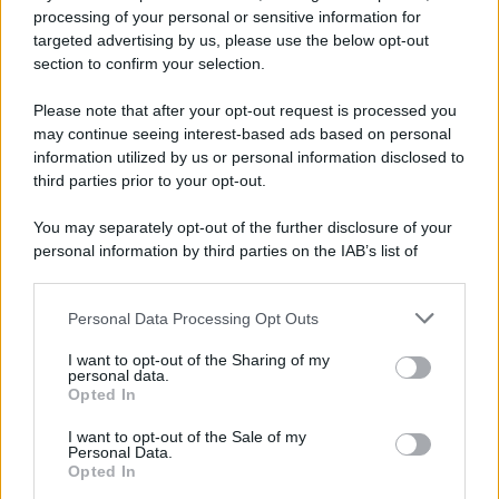
processing of your personal or sensitive information for
targeted advertising by us, please use the below opt-out
section to confirm your selection.
Please note that after your opt-out request is processed you
may continue seeing interest-based ads based on personal
information utilized by us or personal information disclosed to
third parties prior to your opt-out.
You may separately opt-out of the further disclosure of your
personal information by third parties on the IAB’s list of
downstream participants.
Personal Data Processing Opt Outs
This information may also be disclosed by us to third parties
on the IAB’s List of Downstream Participants that may further
I want to opt-out of the Sharing of my
disclose it to other third parties.
personal data.
Opted In
Please note that this website/app uses one or more Google
services and may gather and store information including but
I want to opt-out of the Sale of my
Personal Data.
not limited to your visit or usage behaviour. You may click to
Opted In
grant or deny consent to Google and its third-party tags to