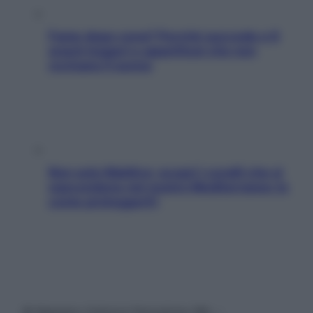
Fame dopo cena? Perché succede e 6
snack leggeri e appetitosi che non
rovinano il sonno
Non solo Maldive: scopri i coralli che si
nascondono nel nostro Mediterraneo (e
come proteggerli)
© Belpietro Edizioni Periodiche SRL –