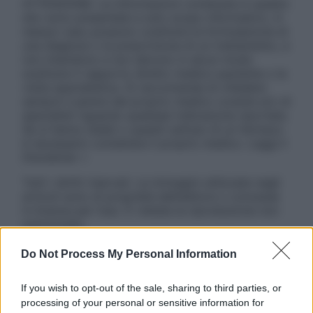
ATTENZIONE: Le informazioni contenute in questo
sito sono presentate a solo scopo informativo, in
nessun caso possono costituire la formulazione di
una diagnosi o la prescrizione di un trattamento, e
non intendono e non devono in alcun modo
sostituire il rapporto diretto medico-paziente o la
visita specialistica. Si raccomanda di chiedere
sempre il parere del proprio medico curante e/o di
specialisti riguardo qualsiasi indicazione riportata.
Se si hanno dubbi o quesiti sull’uso di un farmaco
è necessario contattare il proprio medico. Leggi il
Disclaimer »
Tutti i diritti riservati. Le immagini utilizzate negli
articoli sono di proprietà dell’editore o concesse
in licenza per l’uso. È vietata la riproduzione non
autorizzata.
Do Not Process My Personal Information
Informativa
If you wish to opt-out of the sale, sharing to third parties, or
Privacy Policy
processing of your personal or sensitive information for