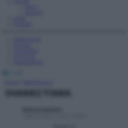
Fitness
Sport
Esercizi
Video
Podcast
Medicina AZ
Farmaci
Calcolatori
Oroscopo
Abbonamenti
Facebook
X
Instagram
Home
»
Medicina A-Z
OVARIECTOMIA
Redazione Starbene
1 Gennaio 2025 – Lettura 1 minuto
Seguici su