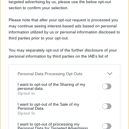
Cookie Policy
targeted advertising by us, please use the below opt-out
Note Legali
section to confirm your selection.
Preferenze Privacy
Please note that after your opt-out request is processed you
may continue seeing interest-based ads based on personal
information utilized by us or personal information disclosed to
third parties prior to your opt-out.
You may separately opt-out of the further disclosure of your
personal information by third parties on the IAB’s list of
downstream participants.
Personal Data Processing Opt Outs
This information may also be disclosed by us to third parties
on the IAB’s List of Downstream Participants that may further
I want to opt-out of the Sharing of my
disclose it to other third parties.
personal data.
Opted In
Please note that this website/app uses one or more Google
services and may gather and store information including but
I want to opt-out of the Sale of my
Personal Data.
not limited to your visit or usage behaviour. You may click to
Opted In
grant or deny consent to Google and its third-party tags to
use your data for below specified purposes in below Google
I want to opt-out of processing my
consent section.
Personal Data for Targeted Advertising.