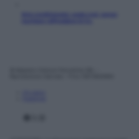
Aria condizionata: usala così, senza
rischiare raffreddore & Co.
© Belpietro Edizioni Periodiche SRL –
Riproduzione riservata – P.Iva 13673600964
Chi siamo
Pubblicità
Facebook
X
Instagram