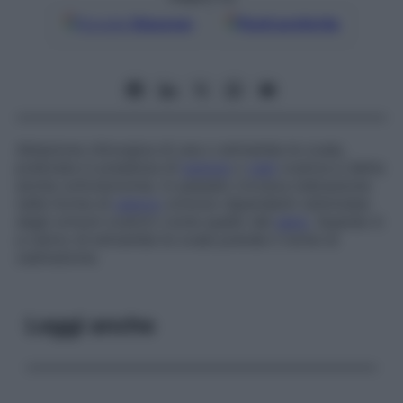
Google
Discover
Fonti preferite
Ablazione chirurgica di una o entrambe le ovaie,
praticata in presenza di
tumore
o
cisti
ovarica e detta
anche
ooforectomia
. In passato trovava indicazione
nelle forme di
cancro
ormono-dipendenti (stimolate
dagli ormoni ovarici) come quello del
seno
. Quando è
a carico di entrambe le ovaie prende il nome di
castrazione
.
Leggi anche