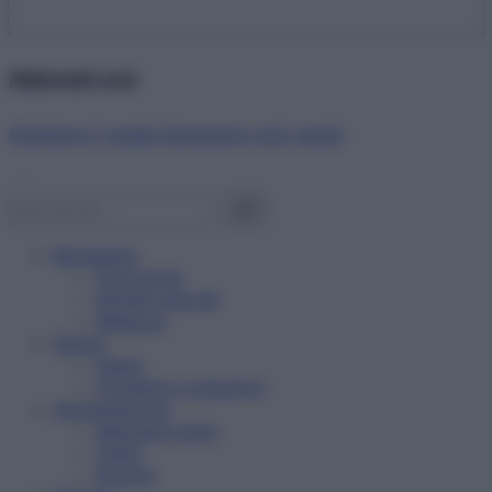
Abbonati ora!
Starbene ti regala benessere ogni mese!
Benessere
Psicologia
Rimedi naturali
Bellezza
Salute
News
Problemi e soluzioni
Alimentazione
Mangiare sano
Diete
Ricette