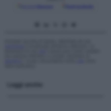
Google
Discover
Fonti preferite
Anomala raccolta di liquido, delimitata da una
membrana
e localizzata all’interno dell’ovaio. Le
dimensioni di una
cisti
ovarica sono molto variabili
(da qualche millimetro a svariati centimetri di
diametro
). L’ovaio che presenta molte
cisti
viene
detto
policistico
.
Leggi anche