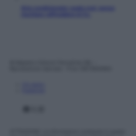
Aria condizionata: usala così, senza
rischiare raffreddore & Co.
© Belpietro Edizioni Periodiche SRL –
Riproduzione riservata – P.Iva 13673600964
Chi siamo
Pubblicità
Facebook
X
Instagram
ATTENZIONE: Le informazioni contenute in questo