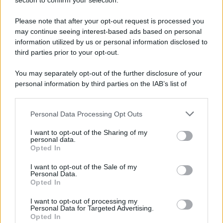
Note Legali
section to confirm your selection.
Preferenze Privacy
Please note that after your opt-out request is processed you
may continue seeing interest-based ads based on personal
information utilized by us or personal information disclosed to
third parties prior to your opt-out.
You may separately opt-out of the further disclosure of your
personal information by third parties on the IAB’s list of
downstream participants.
Personal Data Processing Opt Outs
This information may also be disclosed by us to third parties
on the IAB’s List of Downstream Participants that may further
I want to opt-out of the Sharing of my
disclose it to other third parties.
personal data.
Opted In
Please note that this website/app uses one or more Google
services and may gather and store information including but
I want to opt-out of the Sale of my
Personal Data.
not limited to your visit or usage behaviour. You may click to
Opted In
grant or deny consent to Google and its third-party tags to
use your data for below specified purposes in below Google
I want to opt-out of processing my
consent section.
Personal Data for Targeted Advertising.
Opted In