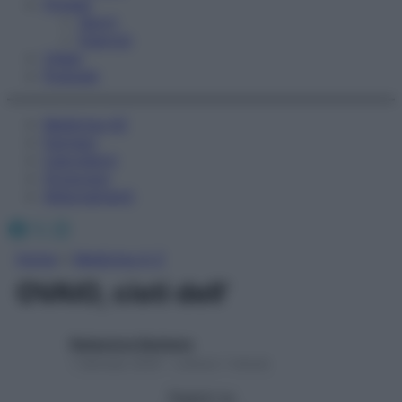
Fitness
Sport
Esercizi
Video
Podcast
Medicina AZ
Farmaci
Calcolatori
Oroscopo
Abbonamenti
Facebook
X
Instagram
Home
»
Medicina A-Z
OVAIO, cisti dell’
Redazione Starbene
1 Gennaio 2025 – Lettura 1 minuto
Seguici su