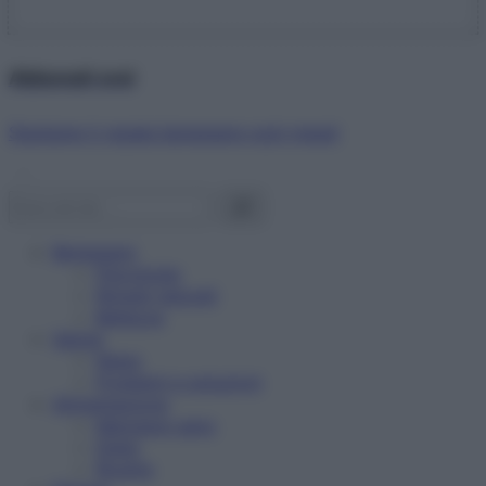
Abbonati ora!
Starbene ti regala benessere ogni mese!
Benessere
Psicologia
Rimedi naturali
Bellezza
Salute
News
Problemi e soluzioni
Alimentazione
Mangiare sano
Diete
Ricette