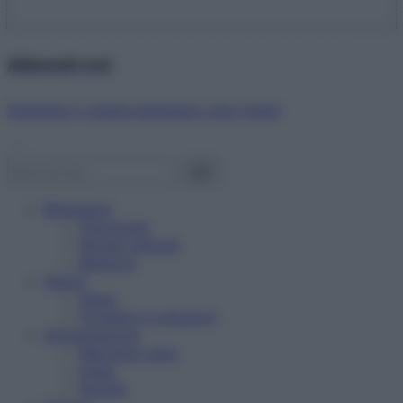
Abbonati ora!
Starbene ti regala benessere ogni mese!
Benessere
Psicologia
Rimedi naturali
Bellezza
Salute
News
Problemi e soluzioni
Alimentazione
Mangiare sano
Diete
Ricette