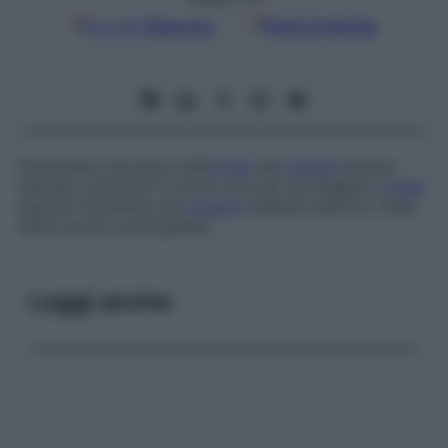
Google
Discover
Fonti preferite
Fissazione chirurgica dell’
ovaio
alla
parete
pelvica
laterale, praticata in alcuni casi per proteggere l’
ovaio
quando necessita una
terapia
radiante pelvica; viene
detta anche
ovariopessia
.
Leggi anche