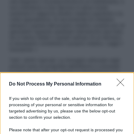
una diagnosi o la prescrizione di un trattamento, e
non intendono e non devono in alcun modo
sostituire il rapporto diretto medico-paziente o la
visita specialistica. Si raccomanda di chiedere
sempre il parere del proprio medico curante e/o di
specialisti riguardo qualsiasi indicazione riportata.
Se si hanno dubbi o quesiti sull’uso di un farmaco
è necessario contattare il proprio medico. Leggi il
Disclaimer »
Tutti i diritti riservati. Le immagini utilizzate negli
articoli sono di proprietà dell’editore o concesse
in licenza per l’uso. È vietata la riproduzione non
autorizzata.
Do Not Process My Personal Information
If you wish to opt-out of the sale, sharing to third parties, or
Informativa
processing of your personal or sensitive information for
Privacy Policy
targeted advertising by us, please use the below opt-out
Cookie Policy
section to confirm your selection.
Note Legali
Preferenze Privacy
Please note that after your opt-out request is processed you