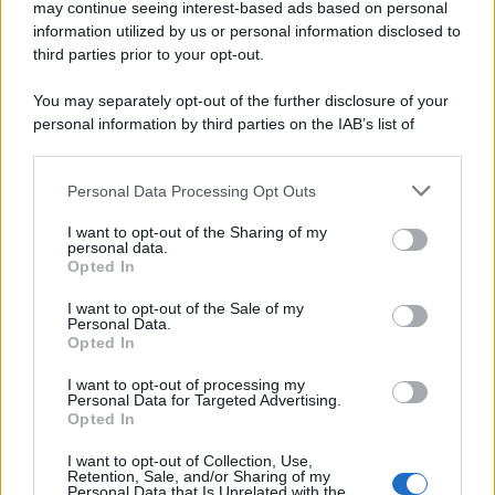
may continue seeing interest-based ads based on personal
information utilized by us or personal information disclosed to
third parties prior to your opt-out.
You may separately opt-out of the further disclosure of your
personal information by third parties on the IAB’s list of
downstream participants.
Personal Data Processing Opt Outs
This information may also be disclosed by us to third parties
on the IAB’s List of Downstream Participants that may further
I want to opt-out of the Sharing of my
disclose it to other third parties.
personal data.
Opted In
Please note that this website/app uses one or more Google
services and may gather and store information including but
I want to opt-out of the Sale of my
Personal Data.
not limited to your visit or usage behaviour. You may click to
Opted In
grant or deny consent to Google and its third-party tags to
use your data for below specified purposes in below Google
I want to opt-out of processing my
consent section.
Personal Data for Targeted Advertising.
Opted In
I want to opt-out of Collection, Use,
Retention, Sale, and/or Sharing of my
Personal Data that Is Unrelated with the