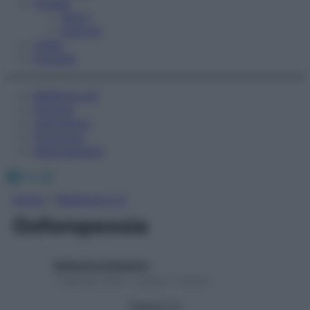
Fitness
Sport
Esercizi
Video
Podcast
Medicina AZ
Farmaci
Calcolatori
Oroscopo
Abbonamenti
Facebook
X
Instagram
Home
»
Medicina A-Z
Ooforopessia
Redazione Starbene
1 Gennaio 2025 – Lettura 1 minuto
Seguici su