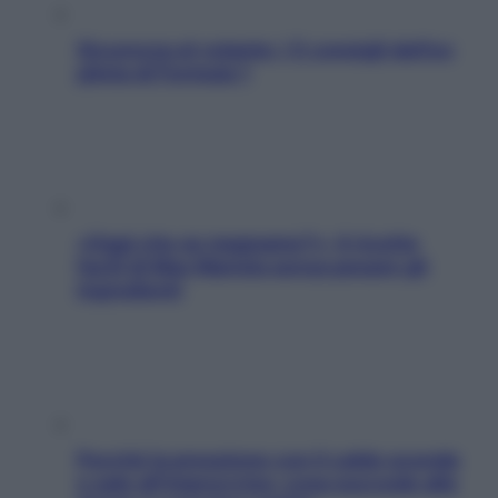
Sicurezza al volante: i 5 consigli dell’ex
pilota di Formula 1
«Oggi che se magnamo?»: 4 ricette
facili di Max Mariola senza pesare gli
ingredienti
Perché la pressione con il caldo scende
e sale all’improvviso: cosa succede alle