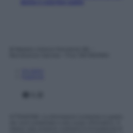
donne e cosa fare subito
© Belpietro Edizioni Periodiche SRL –
Riproduzione riservata – P.Iva 13673600964
Chi siamo
Pubblicità
Facebook
X
Instagram
ATTENZIONE: Le informazioni contenute in questo
sito sono presentate a solo scopo informativo, in
nessun caso possono costituire la formulazione di