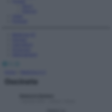
Fitness
Sport
Esercizi
Video
Podcast
Medicina AZ
Farmaci
Calcolatori
Oroscopo
Abbonamenti
Facebook
X
Instagram
Home
»
Medicina A-Z
Oocinete
Redazione Starbene
1 Gennaio 2025 – Lettura 1 minuto
Seguici su