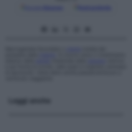
Google
Discover
Fonti preferite
Macrogamete fecondato o
zigote
mobile del
parassita della
malaria
. Si muove verso il rivestimento
esterno della
parete
intestinale della
zanzara
vettrice
e qui forma le oocisti, nelle quali si originano ammassi
di sporozoiti. Viene detto anche
pseudovermicolo
e
vermicolo viaggiante
.
Leggi anche