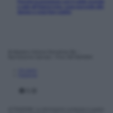
Perché la pressione con il caldo scende
e sale all’improvviso: cosa succede alle
donne e cosa fare subito
© Belpietro Edizioni Periodiche SRL –
Riproduzione riservata – P.Iva 13673600964
Chi siamo
Pubblicità
Facebook
X
Instagram
ATTENZIONE: Le informazioni contenute in questo