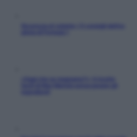
Sicurezza al volante: i 5 consigli dell’ex
pilota di Formula 1
«Oggi che se magnamo?»: 4 ricette
facili di Max Mariola senza pesare gli
ingredienti