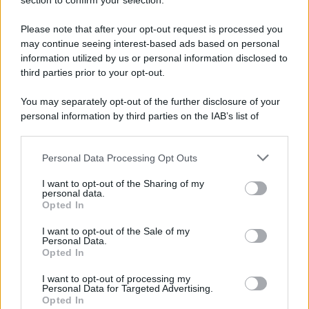
Note Legali
section to confirm your selection.
Preferenze Privacy
Please note that after your opt-out request is processed you
may continue seeing interest-based ads based on personal
information utilized by us or personal information disclosed to
third parties prior to your opt-out.
You may separately opt-out of the further disclosure of your
personal information by third parties on the IAB’s list of
downstream participants.
Personal Data Processing Opt Outs
This information may also be disclosed by us to third parties
on the IAB’s List of Downstream Participants that may further
I want to opt-out of the Sharing of my
disclose it to other third parties.
personal data.
Opted In
Please note that this website/app uses one or more Google
services and may gather and store information including but
I want to opt-out of the Sale of my
Personal Data.
not limited to your visit or usage behaviour. You may click to
Opted In
grant or deny consent to Google and its third-party tags to
use your data for below specified purposes in below Google
I want to opt-out of processing my
consent section.
Personal Data for Targeted Advertising.
Opted In