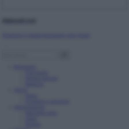
Abbonati ora!
Starbene ti regala benessere ogni mese!
Benessere
Psicologia
Rimedi naturali
Bellezza
Salute
News
Problemi e soluzioni
Alimentazione
Mangiare sano
Diete
Ricette