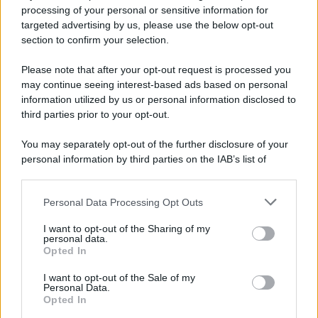
Privacy Policy
processing of your personal or sensitive information for
Cookie Policy
targeted advertising by us, please use the below opt-out
Note Legali
section to confirm your selection.
Preferenze Privacy
Please note that after your opt-out request is processed you
may continue seeing interest-based ads based on personal
information utilized by us or personal information disclosed to
third parties prior to your opt-out.
You may separately opt-out of the further disclosure of your
personal information by third parties on the IAB’s list of
downstream participants.
Personal Data Processing Opt Outs
This information may also be disclosed by us to third parties
on the IAB’s List of Downstream Participants that may further
I want to opt-out of the Sharing of my
disclose it to other third parties.
personal data.
Opted In
Please note that this website/app uses one or more Google
services and may gather and store information including but
I want to opt-out of the Sale of my
Personal Data.
not limited to your visit or usage behaviour. You may click to
Opted In
grant or deny consent to Google and its third-party tags to