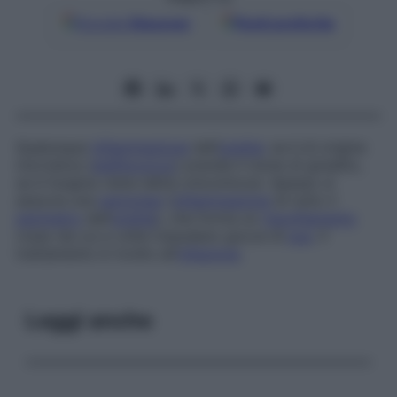
Google
Discover
Fonti preferite
Qualunque
infiammazione
dell’
unghia
: se è di origine
microbica (
stafilococco
) prende il nome di
giradito
,
se è fungina viene detta
onicomicosi
. Spesso si
associa una
perionissi
(
infiammazione
di tutto il
perimetro
dell’
unghia
), che forma un
rigonfiamento
rosso da cui a volte trasudano gocce di
pus
. Il
trattamento è rivolto all’
infezione
.
Leggi anche