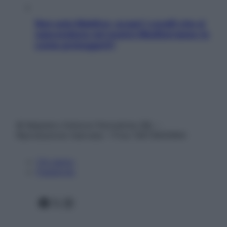
Non solo Maldive: scopri i coralli che si
nascondono nel nostro Mediterraneo (e
come proteggerli)
© Belpietro Edizioni Periodiche SRL –
Riproduzione riservata – P.Iva 13673600964
Chi siamo
Pubblicità
Facebook
X
Instagram