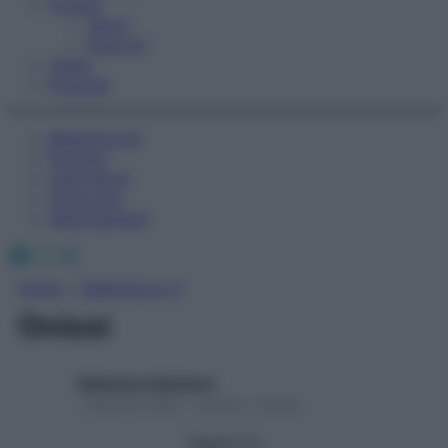
Fitness
Sport
Esercizi
Video
Podcast
Medicina AZ
Farmaci
Calcolatori
Oroscopo
Abbonamenti
Facebook
X
Instagram
Home
»
Medicina A-Z
Onissi
Redazione Starbene
1 Gennaio 2025 – Lettura 1 minuto
Seguici su