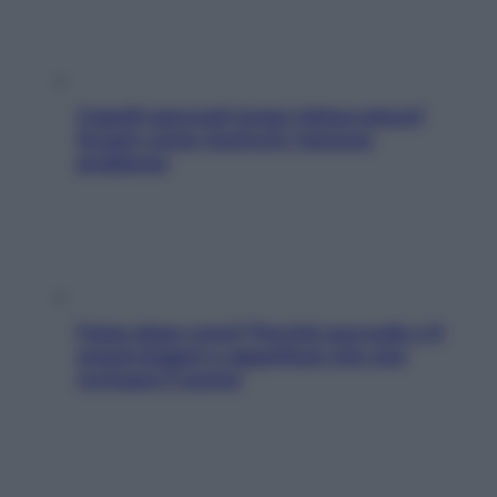
Capelli spezzati lungo l’attaccatura?
Scopri come risolvere l’annoso
problema
Fame dopo cena? Perché succede e 6
snack leggeri e appetitosi che non
rovinano il sonno