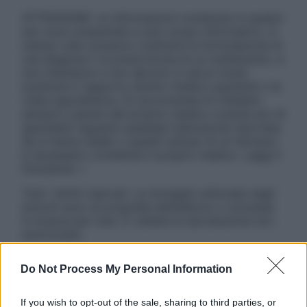
ATTENZIONE: Le informazioni contenute in questo
sito sono presentate a solo scopo informativo, in
nessun caso possono costituire la formulazione di
una diagnosi o la prescrizione di un trattamento, e
non intendono e non devono in alcun modo
sostituire il rapporto diretto medico-paziente o la
visita specialistica. Si raccomanda di chiedere
sempre il parere del proprio medico curante e/o di
specialisti riguardo qualsiasi indicazione riportata.
Se si hanno dubbi o quesiti sull’uso di un farmaco
è necessario contattare il proprio medico. Leggi il
Disclaimer »
Tutti i diritti riservati. Le immagini utilizzate negli
articoli sono di proprietà dell’editore o concesse
in licenza per l’uso. È vietata la riproduzione non
autorizzata.
Do Not Process My Personal Information
Informativa
If you wish to opt-out of the sale, sharing to third parties, or