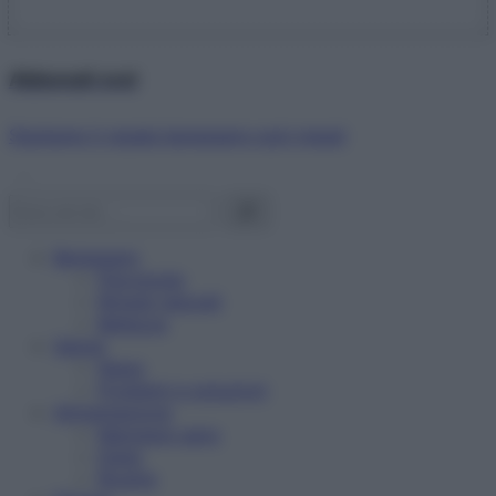
Abbonati ora!
Starbene ti regala benessere ogni mese!
Benessere
Psicologia
Rimedi naturali
Bellezza
Salute
News
Problemi e soluzioni
Alimentazione
Mangiare sano
Diete
Ricette