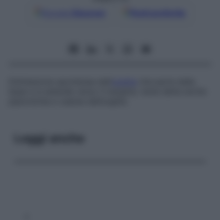
Google
Discover
Fonti preferite
Esfoliazione spontanea dell’
unghia
che parte dalla
base e si estende verso il margine; viene detta anche
piptonichia
e
caduta dell’unghia
.
Leggi anche