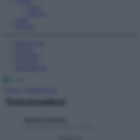
Fitness
Sport
Esercizi
Video
Podcast
Medicina AZ
Farmaci
Calcolatori
Oroscopo
Abbonamenti
Facebook
X
Instagram
Home
»
Medicina A-Z
Onicomadesi
Redazione Starbene
1 Gennaio 2025 – Lettura 1 minuto
Seguici su