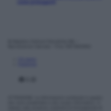
come proteggerli)
© Belpietro Edizioni Periodiche SRL –
Riproduzione riservata – P.Iva 13673600964
Chi siamo
Pubblicità
Facebook
X
Instagram
ATTENZIONE: Le informazioni contenute in questo
sito sono presentate a solo scopo informativo, in
nessun caso possono costituire la formulazione di