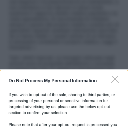
una diagnosi o la prescrizione di un trattamento, e
non intendono e non devono in alcun modo
sostituire il rapporto diretto medico-paziente o la
visita specialistica. Si raccomanda di chiedere
sempre il parere del proprio medico curante e/o di
specialisti riguardo qualsiasi indicazione riportata.
Se si hanno dubbi o quesiti sull’uso di un farmaco
è necessario contattare il proprio medico. Leggi il
Disclaimer »
Tutti i diritti riservati. Le immagini utilizzate negli
articoli sono di proprietà dell’editore o concesse
in licenza per l’uso. È vietata la riproduzione non
autorizzata.
Do Not Process My Personal Information
If you wish to opt-out of the sale, sharing to third parties, or
Informativa
processing of your personal or sensitive information for
Privacy Policy
targeted advertising by us, please use the below opt-out
Cookie Policy
section to confirm your selection.
Note Legali
Preferenze Privacy
Please note that after your opt-out request is processed you