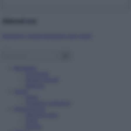
Abbonati ora!
Starbene ti regala benessere ogni mese!
Benessere
Psicologia
Rimedi naturali
Bellezza
Salute
News
Problemi e soluzioni
Alimentazione
Mangiare sano
Diete
Ricette