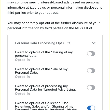
may continue seeing interest-based ads based on personal
information utilized by us or personal information disclosed to
third parties prior to your opt-out.
You may separately opt-out of the further disclosure of your
personal information by third parties on the IAB’s list of
downstream participants.
Personal Data Processing Opt Outs
This information may also be disclosed by us to third parties
on the IAB’s List of Downstream Participants that may further
I want to opt-out of the Sharing of my
disclose it to other third parties.
personal data.
Opted In
Please note that this website/app uses one or more Google
services and may gather and store information including but
I want to opt-out of the Sale of my
Personal Data.
not limited to your visit or usage behaviour. You may click to
Opted In
grant or deny consent to Google and its third-party tags to
use your data for below specified purposes in below Google
I want to opt-out of processing my
consent section.
Personal Data for Targeted Advertising.
Opted In
I want to opt-out of Collection, Use,
Retention, Sale, and/or Sharing of my
Personal Data that Is Unrelated with the