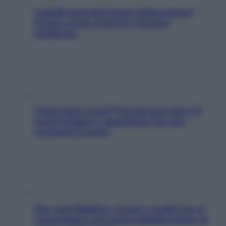
Capelli spezzati lungo l’attaccatura?
Scopri come risolvere l’annoso
problema
Fame dopo cena? Perché succede e 6
snack leggeri e appetitosi che non
rovinano il sonno
Non solo Maldive: scopri i coralli che si
nascondono nel nostro Mediterraneo (e