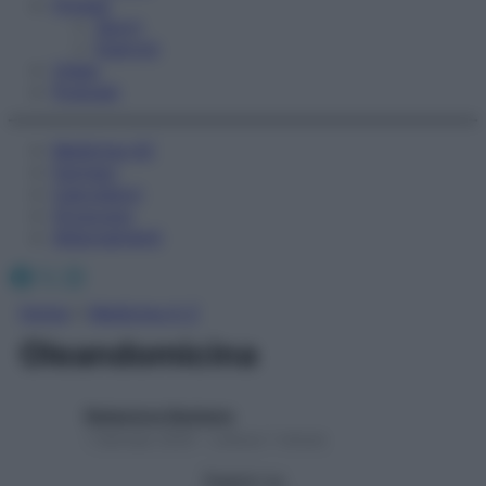
Fitness
Sport
Esercizi
Video
Podcast
Medicina AZ
Farmaci
Calcolatori
Oroscopo
Abbonamenti
Facebook
X
Instagram
Home
»
Medicina A-Z
Oleandomicina
Redazione Starbene
1 Gennaio 2025 – Lettura 1 minuto
Seguici su