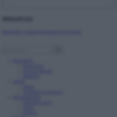
Abbonati ora!
Starbene ti regala benessere ogni mese!
Benessere
Psicologia
Rimedi naturali
Bellezza
Salute
News
Problemi e soluzioni
Alimentazione
Mangiare sano
Diete
Ricette