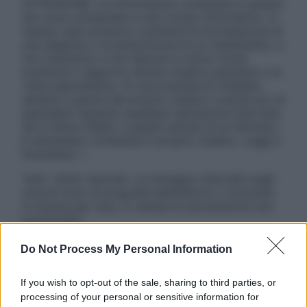
ATTENZIONE: Le informazioni contenute in questo
sito sono presentate a solo scopo informativo, in
nessun caso possono costituire la formulazione di
una diagnosi o la prescrizione di un trattamento, e
non intendono e non devono in alcun modo
sostituire il rapporto diretto medico-paziente o la
visita specialistica. Si raccomanda di chiedere
sempre il parere del proprio medico curante e/o di
specialisti riguardo qualsiasi indicazione riportata.
Se si hanno dubbi o quesiti sull’uso di un farmaco
è necessario contattare il proprio medico. Leggi il
Disclaimer »
Tutti i diritti riservati. Le immagini utilizzate negli
articoli sono di proprietà dell’editore o concesse
in licenza per l’uso. È vietata la riproduzione non
autorizzata.
Do Not Process My Personal Information
Informativa
If you wish to opt-out of the sale, sharing to third parties, or
Privacy Policy
processing of your personal or sensitive information for