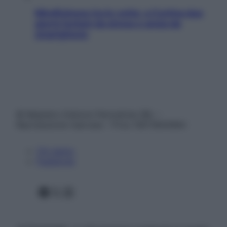
Mindfulness tra le vette: a Cortina due
giorni lontani da stress e ansia da
smartphone
© Belpietro Edizioni Periodiche SRL –
Riproduzione riservata – P.Iva 13673600964
Chi siamo
Pubblicità
Facebook
X
Instagram