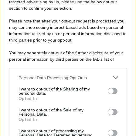
Cookie Policy
targeted advertising by us, please use the below opt-out
Note Legali
section to confirm your selection.
Preferenze Privacy
Please note that after your opt-out request is processed you
may continue seeing interest-based ads based on personal
information utilized by us or personal information disclosed to
third parties prior to your opt-out.
You may separately opt-out of the further disclosure of your
personal information by third parties on the IAB’s list of
downstream participants.
Personal Data Processing Opt Outs
This information may also be disclosed by us to third parties
on the IAB’s List of Downstream Participants that may further
I want to opt-out of the Sharing of my
disclose it to other third parties.
personal data.
Opted In
Please note that this website/app uses one or more Google
services and may gather and store information including but
I want to opt-out of the Sale of my
Personal Data.
not limited to your visit or usage behaviour. You may click to
Opted In
grant or deny consent to Google and its third-party tags to
use your data for below specified purposes in below Google
I want to opt-out of processing my
consent section.
Personal Data for Targeted Advertising.