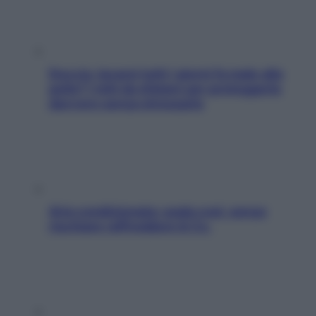
Doccia, lavarsi tutti i giorni fa male alla
pelle? I miti da sfatare per proteggerla
davvero senza stressarla
Aria condizionata: usala così, senza
rischiare raffreddore & Co.