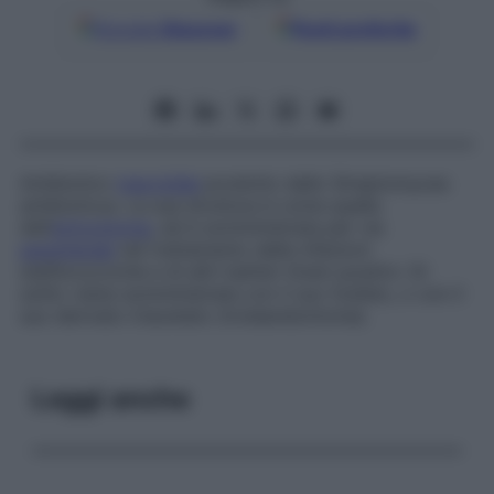
Google
Discover
Fonti preferite
Antibiotico
macrolide
prodotto dallo
Streptomyces
antibioticus
. La sua struttura è come quella
dell’
eritromicina
, ed è somministrata per via
parenterale
nel trattamento delle infezioni
stafilococciche e di altri batteri Gram-positivi. Di
solito viene somministrata con il suo fosfato, o con il
suo derivato triacetato (troleandomicina).
Leggi anche