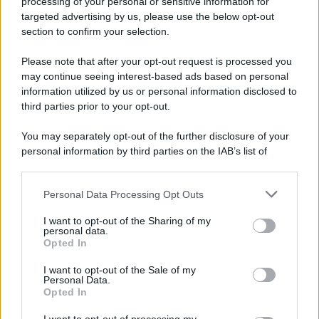
processing of your personal or sensitive information for
targeted advertising by us, please use the below opt-out
section to confirm your selection.
Please note that after your opt-out request is processed you
may continue seeing interest-based ads based on personal
information utilized by us or personal information disclosed to
third parties prior to your opt-out.
You may separately opt-out of the further disclosure of your
personal information by third parties on the IAB’s list of
downstream participants.
Personal Data Processing Opt Outs
This information may also be disclosed by us to third parties
on the IAB’s List of Downstream Participants that may further
I want to opt-out of the Sharing of my
disclose it to other third parties.
personal data.
Opted In
Please note that this website/app uses one or more Google
services and may gather and store information including but
I want to opt-out of the Sale of my
Personal Data.
not limited to your visit or usage behaviour. You may click to
Opted In
grant or deny consent to Google and its third-party tags to
use your data for below specified purposes in below Google