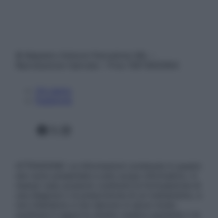
© Belpietro Edizioni Periodiche SRL –
Riproduzione riservata – P.Iva 13673600964
Chi siamo
Pubblicità
Facebook
X
Instagram
ATTENZIONE: Le informazioni contenute in questo
sito sono presentate a solo scopo informativo, in
nessun caso possono costituire la formulazione di
una diagnosi o la prescrizione di un trattamento, e
non intendono e non devono in alcun modo
sostituire il rapporto diretto medico-paziente o la