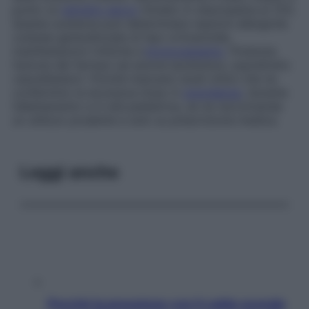
punto un
estratto secco
titolato in oleuropeina al 12%.
Questa sostanza può determinare reazioni allergiche
cutanee generalizzate di tipo orticarioide,
manifestazioni rinitiche e
broncospasmo
. Potenzia
l’azione dei farmaci ad azione ipotensiva, soprattutto
vasodilatatori. Poiché mancano studi clinici che ne
confermino la sicurezza d’uso in
gravidanza
, durante
l’allattamento e in età pediatrica, se ne raccomanda
un utilizzo prudente e solo su prescrizione medica.
Leggi anche
Perché la pressione con il caldo scende