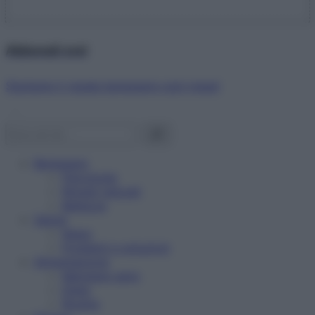
Abbonati ora!
Starbene ti regala benessere ogni mese!
Benessere
Psicologia
Rimedi naturali
Bellezza
Salute
News
Problemi e soluzioni
Alimentazione
Mangiare sano
Diete
Ricette