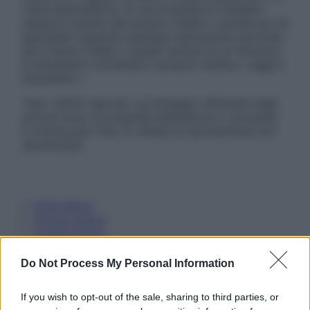
visita specialistica. Si raccomanda di chiedere
sempre il parere del proprio medico curante e/o di
specialisti riguardo qualsiasi indicazione riportata.
Se si hanno dubbi o quesiti sull’uso di un farmaco
è necessario contattare il proprio medico. Leggi il
Disclaimer »
Tutti i diritti riservati. Le immagini utilizzate negli
articoli sono di proprietà dell’editore o concesse
in licenza per l’uso. È vietata la riproduzione non
autorizzata.
Informativa
Privacy Policy
Cookie Policy
Note Legali
Preferenze Privacy
Do Not Process My Personal Information
If you wish to opt-out of the sale, sharing to third parties, or