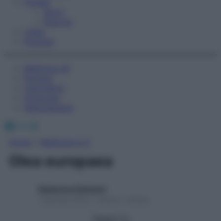
Fitness
Sport
Esercizi
Video
Podcast
Medicina AZ
Farmaci
Calcolatori
Oroscopo
Abbonamenti
Facebook
X
Instagram
Home
»
Medicina A-Z
Olea europaea
Redazione Starbene
1 Gennaio 2025 – Lettura 1 minuto
Seguici su