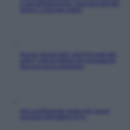
e sale all’improvviso: cosa succede alle
donne e cosa fare subito
Doccia, lavarsi tutti i giorni fa male alla
pelle? I miti da sfatare per proteggerla
davvero senza stressarla
Aria condizionata: usala così, senza
rischiare raffreddore & Co.