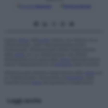
Google
Discover
Fonti preferite
Esame
clinico
dell’
occhio
interno con l’utilizzo di un
oftalmoscopio, detto impropriamente anche
fondoscopia
.
Oftalmoscopia diretta
Osservazione
della
retina
con un oftalmoscopio che riflette
direttamente al di sopra della
retina
dell’osservatore,
senza l’interposizione di un’
immagine
reale invertita.
Oftalmoscopia indiretta
Osservazione della
retina
con
un oftalmoscopio che proietta un’
immagine
reale
invertita tra la
retina
del paziente e l’osservatore.
Leggi anche