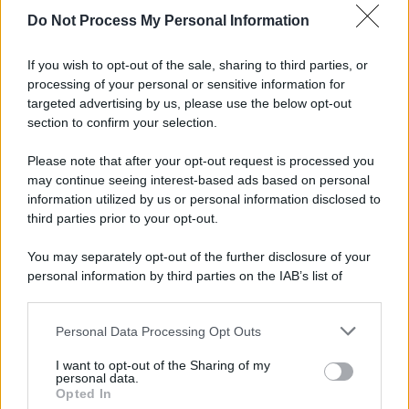
Do Not Process My Personal Information
Informativa
Privacy Policy
If you wish to opt-out of the sale, sharing to third parties, or
Cookie Policy
processing of your personal or sensitive information for
Note Legali
targeted advertising by us, please use the below opt-out
Preferenze Privacy
section to confirm your selection.
Please note that after your opt-out request is processed you
may continue seeing interest-based ads based on personal
information utilized by us or personal information disclosed to
third parties prior to your opt-out.
You may separately opt-out of the further disclosure of your
personal information by third parties on the IAB’s list of
downstream participants.
Personal Data Processing Opt Outs
This information may also be disclosed by us to third parties
on the IAB’s List of Downstream Participants that may further
I want to opt-out of the Sharing of my
disclose it to other third parties.
personal data.
Opted In
Please note that this website/app uses one or more Google