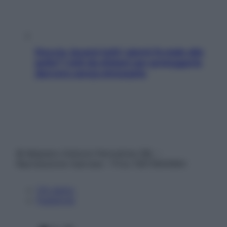
Doccia, lavarsi tutti i giorni fa male alla
pelle? I miti da sfatare per proteggerla
davvero senza stressarla
© Belpietro Edizioni Periodiche SRL –
Riproduzione riservata – P.Iva 13673600964
Chi siamo
Pubblicità