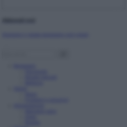
Abbonati ora!
Starbene ti regala benessere ogni mese!
Benessere
Psicologia
Rimedi naturali
Bellezza
Salute
News
Problemi e soluzioni
Alimentazione
Mangiare sano
Diete
Ricette