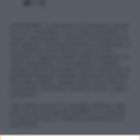
Facebook
X
Instagram
ATTENZIONE: Le informazioni contenute in questo
sito sono presentate a solo scopo informativo, in
nessun caso possono costituire la formulazione di
una diagnosi o la prescrizione di un trattamento, e
non intendono e non devono in alcun modo
sostituire il rapporto diretto medico-paziente o la
visita specialistica. Si raccomanda di chiedere
sempre il parere del proprio medico curante e/o di
specialisti riguardo qualsiasi indicazione riportata.
Se si hanno dubbi o quesiti sull’uso di un farmaco
è necessario contattare il proprio medico. Leggi il
Disclaimer »
Tutti i diritti riservati. Le immagini utilizzate negli
articoli sono di proprietà dell’editore o concesse
in licenza per l’uso. È vietata la riproduzione non
autorizzata.