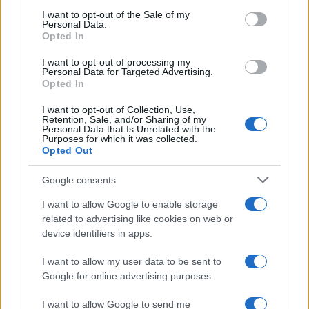
services and may gather and store information including but
I want to opt-out of the Sale of my
Personal Data.
not limited to your visit or usage behaviour. You may click to
Opted In
grant or deny consent to Google and its third-party tags to
use your data for below specified purposes in below Google
I want to opt-out of processing my
consent section.
Personal Data for Targeted Advertising.
Opted In
I want to opt-out of Collection, Use,
Retention, Sale, and/or Sharing of my
Personal Data that Is Unrelated with the
Purposes for which it was collected.
Opted Out
Google consents
I want to allow Google to enable storage
related to advertising like cookies on web or
device identifiers in apps.
I want to allow my user data to be sent to
Google for online advertising purposes.
I want to allow Google to send me