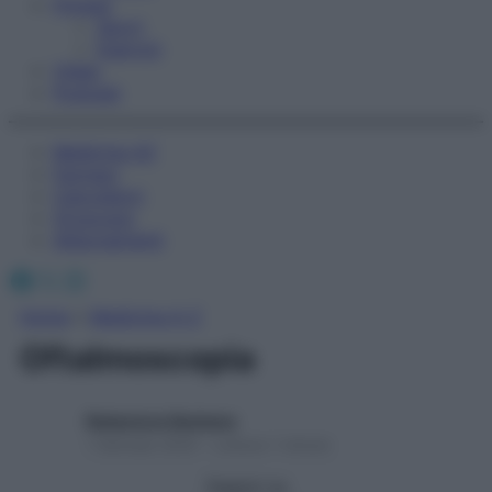
Fitness
Sport
Esercizi
Video
Podcast
Medicina AZ
Farmaci
Calcolatori
Oroscopo
Abbonamenti
Facebook
X
Instagram
Home
»
Medicina A-Z
Oftalmoscopia
Redazione Starbene
1 Gennaio 2025 – Lettura 1 minuto
Seguici su