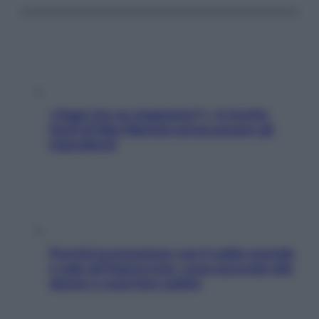
«Oggi che se magnamo?»: 4 ricette
facili di Max Mariola senza pesare gli
ingredienti
Perché la pressione con il caldo scende
e sale all’improvviso: cosa succede alle
donne e cosa fare subito