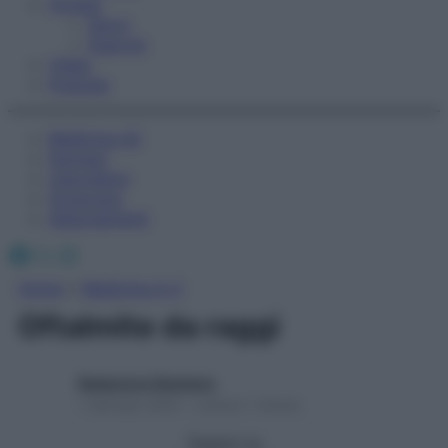
Fitness
Sport
Esercizi
Video
Podcast
Medicina AZ
Farmaci
Calcolatori
Oroscopo
Abbonamenti
Facebook
X
Instagram
Home
»
Medicina A-Z
Oftalmite da raggi
Redazione Starbene
1 Gennaio 2025 – Lettura 1 minuto
Seguici su