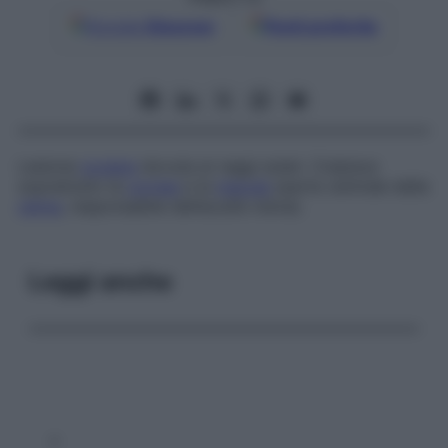
Google
Discover
Fonti preferite
Lesione
oculare
dovuta ai raggi solari. Colpisce
soprattutto la
cornea
e la
macula
(parte centrale della
retina
, responsabile dell’acuità visiva).
Leggi anche