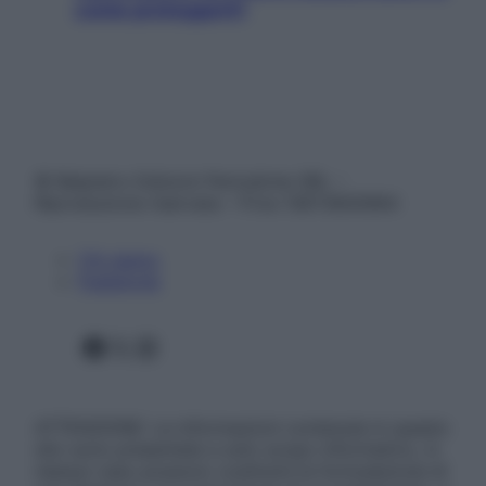
come proteggerli)
© Belpietro Edizioni Periodiche SRL –
Riproduzione riservata – P.Iva 13673600964
Chi siamo
Pubblicità
Facebook
X
Instagram
ATTENZIONE: Le informazioni contenute in questo
sito sono presentate a solo scopo informativo, in
nessun caso possono costituire la formulazione di