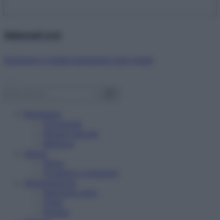
Abbonati ora!
Starbene ti regala benessere ogni mese!
Benessere
Psicologia
Rimedi naturali
Bellezza
Salute
News
Problemi e soluzioni
Alimentazione
Mangiare sano
Diete
Ricette