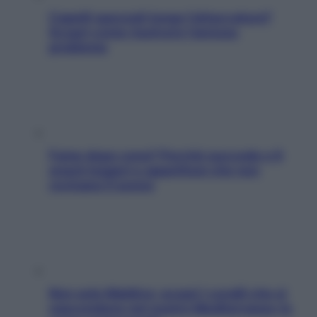
Capelli spezzati lungo l’attaccatura?
Scopri come risolvere l’annoso
problema
Fame dopo cena? Perché succede e 6
snack leggeri e appetitosi che non
rovinano il sonno
Non solo Maldive: scopri i coralli che si
nascondono nel nostro Mediterraneo (e