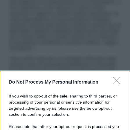
una diagnosi o la prescrizione di un trattamento, e
non intendono e non devono in alcun modo
sostituire il rapporto diretto medico-paziente o la
visita specialistica. Si raccomanda di chiedere
sempre il parere del proprio medico curante e/o di
specialisti riguardo qualsiasi indicazione riportata.
Se si hanno dubbi o quesiti sull’uso di un farmaco
è necessario contattare il proprio medico. Leggi il
Disclaimer »
Tutti i diritti riservati. Le immagini utilizzate negli
articoli sono di proprietà dell’editore o concesse
in licenza per l’uso. È vietata la riproduzione non
autorizzata.
Do Not Process My Personal Information
If you wish to opt-out of the sale, sharing to third parties, or
Informativa
processing of your personal or sensitive information for
Privacy Policy
targeted advertising by us, please use the below opt-out
Cookie Policy
section to confirm your selection.
Note Legali
Preferenze Privacy
Please note that after your opt-out request is processed you