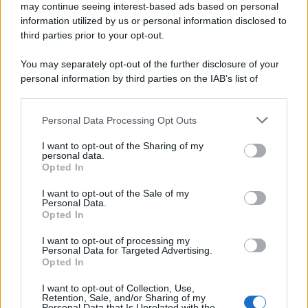
may continue seeing interest-based ads based on personal
information utilized by us or personal information disclosed to
third parties prior to your opt-out.
You may separately opt-out of the further disclosure of your
personal information by third parties on the IAB’s list of
downstream participants.
Personal Data Processing Opt Outs
This information may also be disclosed by us to third parties
on the IAB’s List of Downstream Participants that may further
I want to opt-out of the Sharing of my
disclose it to other third parties.
personal data.
Opted In
Please note that this website/app uses one or more Google
services and may gather and store information including but
I want to opt-out of the Sale of my
Personal Data.
not limited to your visit or usage behaviour. You may click to
Opted In
grant or deny consent to Google and its third-party tags to
use your data for below specified purposes in below Google
I want to opt-out of processing my
consent section.
Personal Data for Targeted Advertising.
Opted In
I want to opt-out of Collection, Use,
Retention, Sale, and/or Sharing of my
Personal Data that Is Unrelated with the