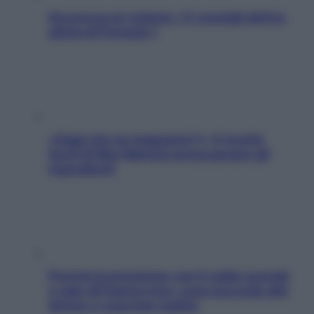
Sicurezza al volante: i 5 consigli dell’ex
pilota di Formula 1
«Oggi che se magnamo?»: 4 ricette
facili di Max Mariola senza pesare gli
ingredienti
Perché la pressione con il caldo scende
e sale all’improvviso: cosa succede alle
donne e cosa fare subito