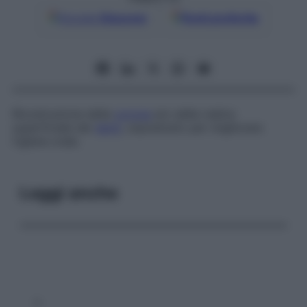
Google
Discover
Fonti preferite
Ricostruzione della
corona
e/o della radice
superficiale dei
denti
, soprattutto per migliorare
l’igiene orale.
Leggi anche