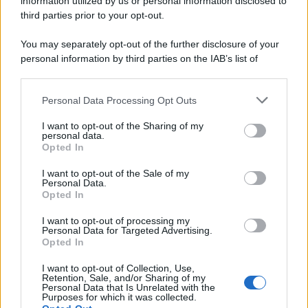
information utilized by us or personal information disclosed to
third parties prior to your opt-out.
You may separately opt-out of the further disclosure of your
personal information by third parties on the IAB’s list of
downstream participants.
Personal Data Processing Opt Outs
This information may also be disclosed by us to third parties
on the IAB’s List of Downstream Participants that may further
I want to opt-out of the Sharing of my
disclose it to other third parties.
personal data.
Opted In
Please note that this website/app uses one or more Google
services and may gather and store information including but
I want to opt-out of the Sale of my
Personal Data.
not limited to your visit or usage behaviour. You may click to
Opted In
grant or deny consent to Google and its third-party tags to
use your data for below specified purposes in below Google
I want to opt-out of processing my
consent section.
Personal Data for Targeted Advertising.
Opted In
I want to opt-out of Collection, Use,
Retention, Sale, and/or Sharing of my
Personal Data that Is Unrelated with the
Purposes for which it was collected.