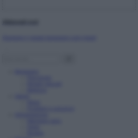
Abbonati ora!
Starbene ti regala benessere ogni mese!
Benessere
Psicologia
Rimedi naturali
Bellezza
Salute
News
Problemi e soluzioni
Alimentazione
Mangiare sano
Diete
Ricette