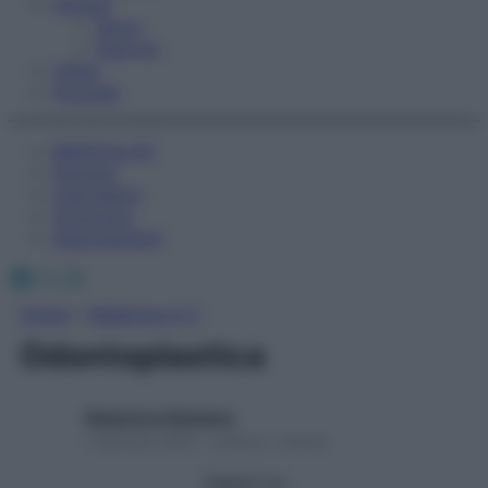
Fitness
Sport
Esercizi
Video
Podcast
Medicina AZ
Farmaci
Calcolatori
Oroscopo
Abbonamenti
Facebook
X
Instagram
Home
»
Medicina A-Z
Odontoplastica
Redazione Starbene
1 Gennaio 2025 – Lettura 1 minuto
Seguici su