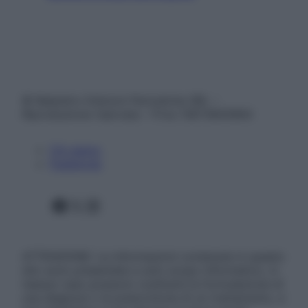
© Belpietro Edizioni Periodiche SRL –
Riproduzione riservata – P.Iva 13673600964
Chi siamo
Pubblicità
Facebook
X
Instagram
ATTENZIONE: Le informazioni contenute in questo
sito sono presentate a solo scopo informativo, in
nessun caso possono costituire la formulazione di
una diagnosi o la prescrizione di un trattamento, e