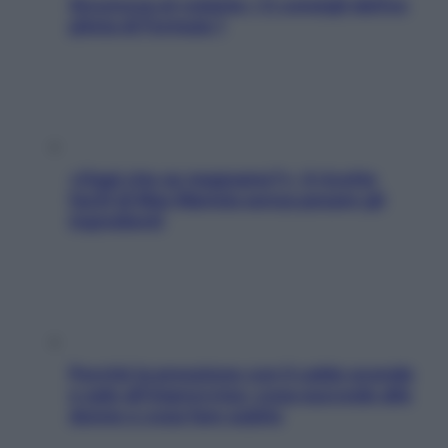
Sicurezza al volante: i 5 consigli dell’ex
pilota di Formula 1
«Oggi che se magnamo?»: 4 ricette
facili di Max Mariola senza pesare gli
ingredienti
Perché la pressione con il caldo scende
e sale all’improvviso: cosa succede alle
donne e cosa fare subito