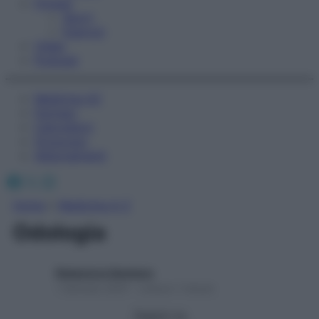
Fitness
Sport
Esercizi
Video
Podcast
Medicina AZ
Farmaci
Calcolatori
Oroscopo
Abbonamenti
Facebook
X
Instagram
Home
»
Medicina A-Z
Odologia
Redazione Starbene
1 Gennaio 2025 – Lettura 1 minuto
Seguici su