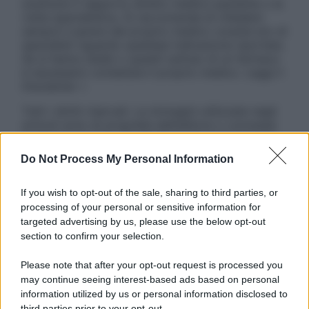
sostituire il rapporto diretto medico-paziente o la
visita specialistica. Si raccomanda di chiedere
sempre il parere del proprio medico curante e/o di
specialisti riguardo qualsiasi indicazione riportata.
Se si hanno dubbi o quesiti sull’uso di un farmaco
è necessario contattare il proprio medico. Leggi il
Disclaimer »
Tutti i diritti riservati. Le immagini utilizzate negli
articoli sono di proprietà dell’editore o concesse
in licenza per l’uso. È vietata la riproduzione non
autorizzata.
Do Not Process My Personal Information
If you wish to opt-out of the sale, sharing to third parties, or
processing of your personal or sensitive information for
Informativa
targeted advertising by us, please use the below opt-out
Privacy Policy
section to confirm your selection.
Cookie Policy
Note Legali
Please note that after your opt-out request is processed you
Preferenze Privacy
may continue seeing interest-based ads based on personal
information utilized by us or personal information disclosed to
third parties prior to your opt-out.