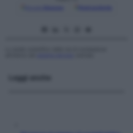
Google
Discover
Fonti preferite
Lo studio scientifico delle vie di connessione
all’interno del
sistema nervoso
centrale.
Leggi anche