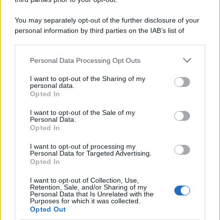
You may separately opt-out of the further disclosure of your
personal information by third parties on the IAB’s list of
downstream participants.
Personal Data Processing Opt Outs
This information may also be disclosed by us to third parties
on the IAB’s List of Downstream Participants that may further
I want to opt-out of the Sharing of my
disclose it to other third parties.
personal data.
Opted In
Please note that this website/app uses one or more Google
services and may gather and store information including but
I want to opt-out of the Sale of my
Personal Data.
not limited to your visit or usage behaviour. You may click to
Opted In
grant or deny consent to Google and its third-party tags to
use your data for below specified purposes in below Google
I want to opt-out of processing my
consent section.
Personal Data for Targeted Advertising.
Opted In
I want to opt-out of Collection, Use,
Retention, Sale, and/or Sharing of my
Personal Data that Is Unrelated with the
Purposes for which it was collected.
Opted Out