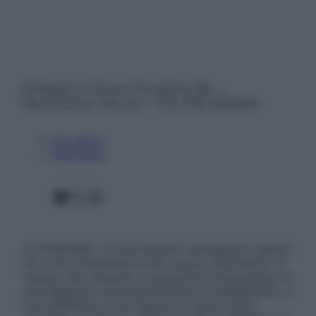
© Belpietro Edizioni Periodiche SRL –
Riproduzione riservata – P.Iva 13673600964
Chi siamo
Pubblicità
Facebook
X
Instagram
ATTENZIONE: Le informazioni contenute in questo
sito sono presentate a solo scopo informativo, in
nessun caso possono costituire la formulazione di
una diagnosi o la prescrizione di un trattamento, e
non intendono e non devono in alcun modo