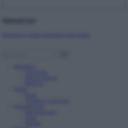
Abbonati ora!
Starbene ti regala benessere ogni mese!
Benessere
Psicologia
Rimedi naturali
Bellezza
Salute
News
Problemi e soluzioni
Alimentazione
Mangiare sano
Diete
Ricette