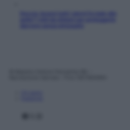
Doccia, lavarsi tutti i giorni fa male alla
pelle? I miti da sfatare per proteggerla
davvero senza stressarla
© Belpietro Edizioni Periodiche SRL –
Riproduzione riservata – P.Iva 13673600964
Chi siamo
Pubblicità
Facebook
X
Instagram