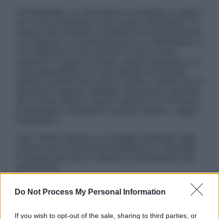
ATTENZIONE: Le informazioni contenute in questo
sito sono presentate a solo scopo informativo, in
nessun caso possono costituire la formulazione di
una diagnosi o la prescrizione di un trattamento, e
non intendono e non devono in alcun modo
sostituire il rapporto diretto medico-paziente o la
visita specialistica. Si raccomanda di chiedere
sempre il parere del proprio medico curante e/o di
specialisti riguardo qualsiasi indicazione riportata.
Se si hanno dubbi o quesiti sull’uso di un farmaco
è necessario contattare il proprio medico. Leggi il
Disclaimer »
Tutti i diritti riservati. Le immagini utilizzate negli
articoli sono di proprietà dell’editore o concesse
in licenza per l’uso. È vietata la riproduzione non
autorizzata.
Do Not Process My Personal Information
Informativa
If you wish to opt-out of the sale, sharing to third parties, or