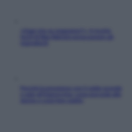
«Oggi che se magnamo?»: 4 ricette
facili di Max Mariola senza pesare gli
ingredienti
Perché la pressione con il caldo scende
e sale all’improvviso: cosa succede alle
donne e cosa fare subito