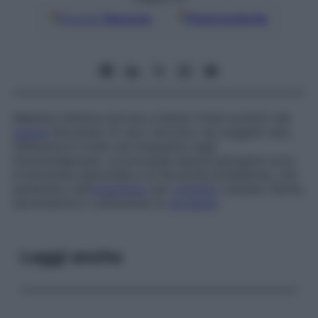
Google
Discover
Fonti preferite
Malattia infettiva dovuta a batteri Gram-positivi del
genere
Nocardia. Di raro riscontro nei soggetti sani,
l’affezione è molto più frequente negli
immunodepressi. Le principali specie patogene sono
la Nocardia asteroides e la Nocardia brasiliensis, che
penetrano nell’
organismo
per
contatto
cutaneo (ferite,
escoriazioni) o attraverso le
vie aeree
.
Leggi anche