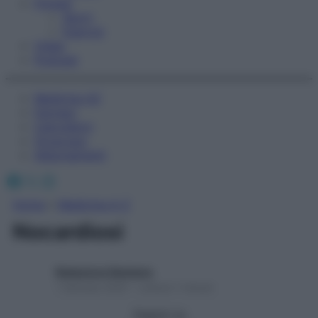
Fitness
Sport
Esercizi
Video
Podcast
Medicina AZ
Farmaci
Calcolatori
Oroscopo
Abbonamenti
Facebook
X
Instagram
Home
»
Medicina A-Z
Nocardiosi
Redazione Starbene
1 Gennaio 2025 – Lettura 1 minuto
Seguici su