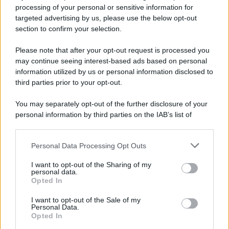
Privacy Policy
processing of your personal or sensitive information for
Cookie Policy
targeted advertising by us, please use the below opt-out
Note Legali
section to confirm your selection.
Preferenze Privacy
Please note that after your opt-out request is processed you
may continue seeing interest-based ads based on personal
information utilized by us or personal information disclosed to
third parties prior to your opt-out.
You may separately opt-out of the further disclosure of your
personal information by third parties on the IAB’s list of
downstream participants.
Personal Data Processing Opt Outs
This information may also be disclosed by us to third parties
on the IAB’s List of Downstream Participants that may further
I want to opt-out of the Sharing of my
disclose it to other third parties.
personal data.
Opted In
Please note that this website/app uses one or more Google
services and may gather and store information including but
I want to opt-out of the Sale of my
Personal Data.
not limited to your visit or usage behaviour. You may click to
Opted In
grant or deny consent to Google and its third-party tags to