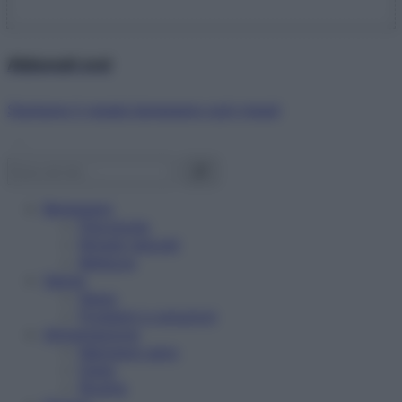
Abbonati ora!
Starbene ti regala benessere ogni mese!
Benessere
Psicologia
Rimedi naturali
Bellezza
Salute
News
Problemi e soluzioni
Alimentazione
Mangiare sano
Diete
Ricette